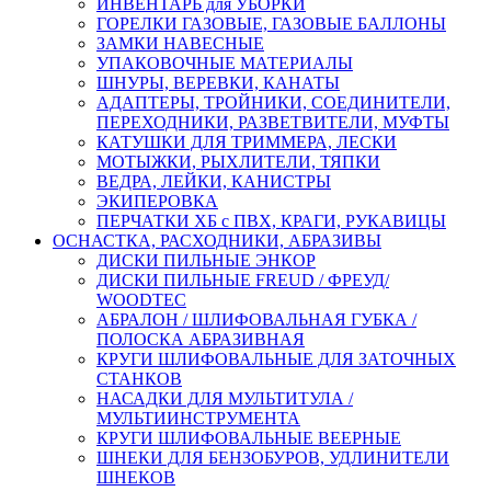
ИНВЕНТАРЬ для УБОРКИ
ГОРЕЛКИ ГАЗОВЫЕ, ГАЗОВЫЕ БАЛЛОНЫ
ЗАМКИ НАВЕСНЫЕ
УПАКОВОЧНЫЕ МАТЕРИАЛЫ
ШНУРЫ, ВЕРЕВКИ, КАНАТЫ
АДАПТЕРЫ, ТРОЙНИКИ, СОЕДИНИТЕЛИ,
ПЕРЕХОДНИКИ, РАЗВЕТВИТЕЛИ, МУФТЫ
КАТУШКИ ДЛЯ ТРИММЕРА, ЛЕСКИ
МОТЫЖКИ, РЫХЛИТЕЛИ, ТЯПКИ
ВЕДРА, ЛЕЙКИ, КАНИСТРЫ
ЭКИПЕРОВКА
ПЕРЧАТКИ ХБ с ПВХ, КРАГИ, РУКАВИЦЫ
ОСНАСТКА, РАСХОДНИКИ, АБРАЗИВЫ
ДИСКИ ПИЛЬНЫЕ ЭНКОР
ДИСКИ ПИЛЬНЫЕ FREUD / ФРЕУД/
WOODTEC
АБРАЛОН / ШЛИФОВАЛЬНАЯ ГУБКА /
ПОЛОСКА АБРАЗИВНАЯ
КРУГИ ШЛИФОВАЛЬНЫЕ ДЛЯ ЗАТОЧНЫХ
СТАНКОВ
НАСАДКИ ДЛЯ МУЛЬТИТУЛА /
МУЛЬТИИНСТРУМЕНТА
КРУГИ ШЛИФОВАЛЬНЫЕ ВЕЕРНЫЕ
ШНЕКИ ДЛЯ БЕНЗОБУРОВ, УДЛИНИТЕЛИ
ШНЕКОВ