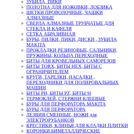
ЗУБИЛА, ПИКИ
ПОЛОТНА ДЛЯ НОЖОВКИ, ЛОБЗИКА
ЩЕТКИ ПРОВОЛОЧНЫЕ, ЧАШКИ
АЛМАЗНЫЕ
СВЕРЛА АЛМАЗНЫЕ ТРУБЧАТЫЕ ДЛЯ
СТЕКЛА И КАФЕЛЯ
СЕТКА АБРАЗИВНАЯ
БУРЫ, ПИЛКИ, ПИКИ, ДИСКИ , ЗУБИЛА
MAKITA
ПРОКЛАДКИ РЕЗИНОВЫЕ, САЛЬНИКИ,
ПРУЖИНЫ, КОЛЬЦА ПЕРЕХОДНЫЕ
БИТЫ ДЛЯ КРОВЕЛЬНЫХ САМОРЕЗОВ
БИТЫ TORX, БИТЫ НЕХ, БИТЫ С
ОГРАНИЧИТЕЛЕМ
КРУГИ, ТАРЕЛКИ, НАСАДКИ ,
ПЕРЕХОДНИКИ ДЛЯ ПОЛИРОВАЛЬНЫХ
МАШИН
БИТЫ PH, БИТЫ PZ, БИТЫ Sl
ТЕРМОКЛЕЙ, СТЕРЖНИ КЛЕЕВЫЕ
БУРЫ ДЛЯ ПЕРФОРАТОРА MAKITA
БУРЫ ДЛЯ ПЕРФОРАТОРА
ЛЕЗВИЯ СМЕННЫЕ, НОЖИ для
ЭЛЕКТРОРУБАНКОВ
КРЕСТИКИ, КЛИНЬЯ ДЛЯ КЛАДКИ ПЛИТКИ
КОРОНКИ БИМЕТАЛЛИЧЕСКИЕ