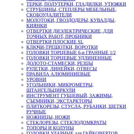
ТЕРКИ, ПОЛУТЕРКИ, ГЛАДИЛКИ, УТЮЖКИ
СТРУБЦИНЫ, СТЕПЛЕРЫ МЕБЕЛЬНЫЕ,
СКОБОУДАЛИТЕЛИ
МОЛОТОКИ, ГВОЗДОДЕРЫ, КУВАЛДЫ,
КИЯНКИ
ОТВЕРТКИ ДИЭЛЕКТРИЧЕСКИЕ, ДЛЯ
ТОЧНЫХ РАБОТ, ПРОБНИКИ
ОТВЕРТКИ ПЛОСКИЕ SL
КЛЮЧИ-ТРЕЩОТКИ, ВОРОТКИ
ГОЛОВКИ ТОРЦЕВЫЕ 6-и ГРАННЫЕ 1/2
ГОЛОВКИ ТОРЦЕВЫЕ УДЛИНЕННЫЕ
ДОЛОТО-СТАМЕСКИ, РЕЗЦЫ
РУЛЕТКИ, ЛИНЕЙКИ, ОТВЕСЫ
ПРАВИЛА АЛЮМИНИЕВЫЕ
УРОВНИ
УГОЛЬНИКИ, МИКРОМЕТРЫ,
ШТАНГЕЛЬЦИРКУЛИ
ИНСТРУМЕНТ ГУБЦЕВЫЙ, ЗАЖИМЫ,
СЪЕМНИКИ, ЭКСТАРКТОРЫ
ПЛИТКОРЕЗЫ, СТУСЛА, РУБАНКИ, ЩЕТКИ
РУЧНЫЕ
НОЖНИЦЫ, НОЖИ
СТЕКЛОРЕЗЫ, СТЕКЛОДОМКРАТЫ
ТОПОРЫ И КОЛУНЫ
ГОЛОВКИ УДАРНЫЕ для ГАЙКОВЕРТОВ