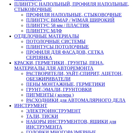
ПЛИНТУС НАПОЛЬНЫЙ, ПРОФИЛЯ НАПОЛЬНЫЕ,
СТЫКОВОЧНЫЕ
ПРОФИЛЯ НАПОЛЬНЫЕ, СТЫКОВОЧНЫЕ
ПЛИНТУС ВИМАР / WIMAR ШИРОКИЙ
ПЛИНТУС 58 мм / ПЛАСТИК
ПЛИНТУС МДФ
ОТДЕЛОЧНЫЕ МАТЕРИАЛЫ
ПОТОЛОЧНЫЕ СИСТЕМЫ
ПЛИНТУСЫ ПОТОЛОЧНЫЕ
ПРОФИЛЯ ДЛЯ ФАСАДОВ, СЕТКА
СЕРПЯНКА
КРАСКИ, ГЕРМЕТИКИ , ГРУНТЫ, ПЕНА,
МАТЕРИАЛЫ ДЛЯ АВТОРЕМОНТА
РАСТВОРИТЕЛИ, УАЙТ-СПИРИТ, АЦЕТОН,
ОБЕЗЖИРИВАТЕЛИ
ПЕНЫ МОНТАЖНЫЕ, ГЕРМЕТИКИ
ГРУНТ-ЭМАЛИ, ГРУНТОВКИ
ПИГМЕНТЫ ( колера )
РАСХОДНИКИ для АВТОМАЛЯРНОГО ДЕЛА
ИНСТРУМЕНТ
ЭЛЕКТРОИНСТРУМЕНТ
ТАЛИ, ТИСКИ
НАБОРЫ ИНСТРУМЕНТОВ, ЯЩИКИ для
ИНСТРУМЕНТА
ГОЛОВКИ МНОГОРАЗМЕРНЫЕ