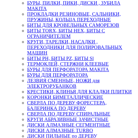
БУРЫ, ПИЛКИ, ПИКИ, ДИСКИ , ЗУБИЛА
MAKITA
ПРОКЛАДКИ РЕЗИНОВЫЕ, САЛЬНИКИ,
ПРУЖИНЫ, КОЛЬЦА ПЕРЕХОДНЫЕ
БИТЫ ДЛЯ КРОВЕЛЬНЫХ САМОРЕЗОВ
БИТЫ TORX, БИТЫ НЕХ, БИТЫ С
ОГРАНИЧИТЕЛЕМ
КРУГИ, ТАРЕЛКИ, НАСАДКИ ,
ПЕРЕХОДНИКИ ДЛЯ ПОЛИРОВАЛЬНЫХ
МАШИН
БИТЫ PH, БИТЫ PZ, БИТЫ Sl
ТЕРМОКЛЕЙ, СТЕРЖНИ КЛЕЕВЫЕ
БУРЫ ДЛЯ ПЕРФОРАТОРА MAKITA
БУРЫ ДЛЯ ПЕРФОРАТОРА
ЛЕЗВИЯ СМЕННЫЕ, НОЖИ для
ЭЛЕКТРОРУБАНКОВ
КРЕСТИКИ, КЛИНЬЯ ДЛЯ КЛАДКИ ПЛИТКИ
КОРОНКИ БИМЕТАЛЛИЧЕСКИЕ
СВЕРЛА ПО ДЕРЕВУ ФОРЕСТЕРА,
БАЛЕРИНКА ПО ДЕРЕВУ
СВЕРЛА ПО ДЕРЕВУ СПИРАЛЬНЫЕ
КРУГИ АБРАЗИВНЫЕ ЗАЧИСТНЫЕ
ДИСКИ АЛМАЗНЫЕ СЕГМЕНТНЫЕ
ДИСКИ АЛМАЗНЫЕ TURBO
ДИСКИ ПИЛЬНЫЕ по ДЕРЕВУ