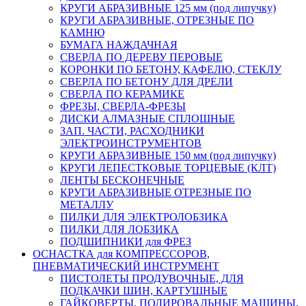
КРУГИ АБРАЗИВНЫЕ 125 мм (под липучку)
КРУГИ АБРАЗИВНЫЕ, ОТРЕЗНЫЕ ПО
КАМНЮ
БУМАГА НАЖДАЧНАЯ
СВЕРЛА ПО ДЕРЕВУ ПЕРОВЫЕ
КОРОНКИ ПО БЕТОНУ, КАФЕЛЮ, СТЕКЛУ
СВЕРЛА ПО БЕТОНУ ДЛЯ ДРЕЛИ
СВЕРЛА ПО КЕРАМИКЕ
ФРЕЗЫ, СВЕРЛА-ФРЕЗЫ
ДИСКИ АЛМАЗНЫЕ СПЛОШНЫЕ
ЗАП. ЧАСТИ, РАСХОДНИКИ
ЭЛЕКТРОИНСТРУМЕНТОВ
КРУГИ АБРАЗИВНЫЕ 150 мм (под липучку)
КРУГИ ЛЕПЕСТКОВЫЕ ТОРЦЕВЫЕ (КЛТ)
ЛЕНТЫ БЕСКОНЕЧНЫЕ
КРУГИ АБРАЗИВНЫЕ ОТРЕЗНЫЕ ПО
МЕТАЛЛУ
ПИЛКИ ДЛЯ ЭЛЕКТРОЛОБЗИКА
ПИЛКИ ДЛЯ ЛОБЗИКА
ПОДШИПНИКИ для ФРЕЗ
ОСНАСТКА для КОМПРЕССОРОВ,
ПНЕВМАТИЧЕСКИЙ ИНСТРУМЕНТ
ПИСТОЛЕТЫ ПРОДУВОЧНЫЕ, ДЛЯ
ПОДКАЧКИ ШИН, КАРТУШНЫЕ
ГАЙКОВЕРТЫ, ПОЛИРОВАЛЬНЫЕ МАШИНЫ,