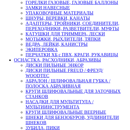
ГОРЕЛКИ ГАЗОВЫЕ, ГАЗОВЫЕ БАЛЛОНЫ
ЗАМКИ НАВЕСНЫЕ
УПАКОВОЧНЫЕ МАТЕРИАЛЫ
ШНУРЫ, ВЕРЕВКИ, КАНАТЫ
АДАПТЕРЫ, ТРОЙНИКИ, СОЕДИНИТЕЛИ,
ПЕРЕХОДНИКИ, РАЗВЕТВИТЕЛИ, МУФТЫ
КАТУШКИ ДЛЯ ТРИММЕРА, ЛЕСКИ
МОТЫЖКИ, РЫХЛИТЕЛИ, ТЯПКИ
ВЕДРА, ЛЕЙКИ, КАНИСТРЫ
ЭКИПЕРОВКА
ПЕРЧАТКИ ХБ с ПВХ, КРАГИ, РУКАВИЦЫ
ОСНАСТКА, РАСХОДНИКИ, АБРАЗИВЫ
ДИСКИ ПИЛЬНЫЕ ЭНКОР
ДИСКИ ПИЛЬНЫЕ FREUD / ФРЕУД/
WOODTEC
АБРАЛОН / ШЛИФОВАЛЬНАЯ ГУБКА /
ПОЛОСКА АБРАЗИВНАЯ
КРУГИ ШЛИФОВАЛЬНЫЕ ДЛЯ ЗАТОЧНЫХ
СТАНКОВ
НАСАДКИ ДЛЯ МУЛЬТИТУЛА /
МУЛЬТИИНСТРУМЕНТА
КРУГИ ШЛИФОВАЛЬНЫЕ ВЕЕРНЫЕ
ШНЕКИ ДЛЯ БЕНЗОБУРОВ, УДЛИНИТЕЛИ
ШНЕКОВ
ЗУБИЛА, ПИКИ