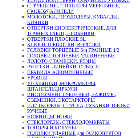
ТЕРКИ, ПОЛУТЕРКИ, ГЛАДИЛКИ, УТЮЖКИ
СТРУБЦИНЫ, СТЕПЛЕРЫ МЕБЕЛЬНЫЕ,
СКОБОУДАЛИТЕЛИ
МОЛОТОКИ, ГВОЗДОДЕРЫ, КУВАЛДЫ,
КИЯНКИ
ОТВЕРТКИ ДИЭЛЕКТРИЧЕСКИЕ, ДЛЯ
ТОЧНЫХ РАБОТ, ПРОБНИКИ
ОТВЕРТКИ ПЛОСКИЕ SL
КЛЮЧИ-ТРЕЩОТКИ, ВОРОТКИ
ГОЛОВКИ ТОРЦЕВЫЕ 6-и ГРАННЫЕ 1/2
ГОЛОВКИ ТОРЦЕВЫЕ УДЛИНЕННЫЕ
ДОЛОТО-СТАМЕСКИ, РЕЗЦЫ
РУЛЕТКИ, ЛИНЕЙКИ, ОТВЕСЫ
ПРАВИЛА АЛЮМИНИЕВЫЕ
УРОВНИ
УГОЛЬНИКИ, МИКРОМЕТРЫ,
ШТАНГЕЛЬЦИРКУЛИ
ИНСТРУМЕНТ ГУБЦЕВЫЙ, ЗАЖИМЫ,
СЪЕМНИКИ, ЭКСТАРКТОРЫ
ПЛИТКОРЕЗЫ, СТУСЛА, РУБАНКИ, ЩЕТКИ
РУЧНЫЕ
НОЖНИЦЫ, НОЖИ
СТЕКЛОРЕЗЫ, СТЕКЛОДОМКРАТЫ
ТОПОРЫ И КОЛУНЫ
ГОЛОВКИ УДАРНЫЕ для ГАЙКОВЕРТОВ