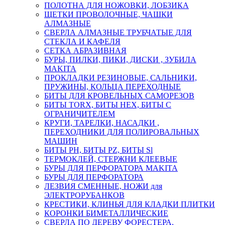
ПОЛОТНА ДЛЯ НОЖОВКИ, ЛОБЗИКА
ЩЕТКИ ПРОВОЛОЧНЫЕ, ЧАШКИ
АЛМАЗНЫЕ
СВЕРЛА АЛМАЗНЫЕ ТРУБЧАТЫЕ ДЛЯ
СТЕКЛА И КАФЕЛЯ
СЕТКА АБРАЗИВНАЯ
БУРЫ, ПИЛКИ, ПИКИ, ДИСКИ , ЗУБИЛА
MAKITA
ПРОКЛАДКИ РЕЗИНОВЫЕ, САЛЬНИКИ,
ПРУЖИНЫ, КОЛЬЦА ПЕРЕХОДНЫЕ
БИТЫ ДЛЯ КРОВЕЛЬНЫХ САМОРЕЗОВ
БИТЫ TORX, БИТЫ НЕХ, БИТЫ С
ОГРАНИЧИТЕЛЕМ
КРУГИ, ТАРЕЛКИ, НАСАДКИ ,
ПЕРЕХОДНИКИ ДЛЯ ПОЛИРОВАЛЬНЫХ
МАШИН
БИТЫ PH, БИТЫ PZ, БИТЫ Sl
ТЕРМОКЛЕЙ, СТЕРЖНИ КЛЕЕВЫЕ
БУРЫ ДЛЯ ПЕРФОРАТОРА MAKITA
БУРЫ ДЛЯ ПЕРФОРАТОРА
ЛЕЗВИЯ СМЕННЫЕ, НОЖИ для
ЭЛЕКТРОРУБАНКОВ
КРЕСТИКИ, КЛИНЬЯ ДЛЯ КЛАДКИ ПЛИТКИ
КОРОНКИ БИМЕТАЛЛИЧЕСКИЕ
СВЕРЛА ПО ДЕРЕВУ ФОРЕСТЕРА,