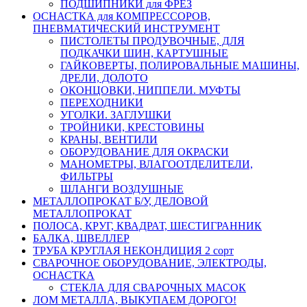
ПОДШИПНИКИ для ФРЕЗ
ОСНАСТКА для КОМПРЕССОРОВ,
ПНЕВМАТИЧЕСКИЙ ИНСТРУМЕНТ
ПИСТОЛЕТЫ ПРОДУВОЧНЫЕ, ДЛЯ
ПОДКАЧКИ ШИН, КАРТУШНЫЕ
ГАЙКОВЕРТЫ, ПОЛИРОВАЛЬНЫЕ МАШИНЫ,
ДРЕЛИ, ДОЛОТО
ОКОНЦОВКИ, НИППЕЛИ. МУФТЫ
ПЕРЕХОДНИКИ
УГОЛКИ. ЗАГЛУШКИ
ТРОЙНИКИ, КРЕСТОВИНЫ
КРАНЫ, ВЕНТИЛИ
ОБОРУДОВАНИЕ ДЛЯ ОКРАСКИ
МАНОМЕТРЫ, ВЛАГООТДЕЛИТЕЛИ,
ФИЛЬТРЫ
ШЛАНГИ ВОЗДУШНЫЕ
МЕТАЛЛОПРОКАТ Б/У, ДЕЛОВОЙ
МЕТАЛЛОПРОКАТ
ПОЛОСА, КРУГ, КВАДРАТ, ШЕСТИГРАННИК
БАЛКА, ШВЕЛЛЕР
ТРУБА КРУГЛАЯ НЕКОНДИЦИЯ 2 сорт
СВАРОЧНОЕ ОБОРУДОВАНИЕ, ЭЛЕКТРОДЫ,
ОСНАСТКА
СТЕКЛА ДЛЯ СВАРОЧНЫХ МАСОК
ЛОМ МЕТАЛЛА, ВЫКУПАЕМ ДОРОГО!