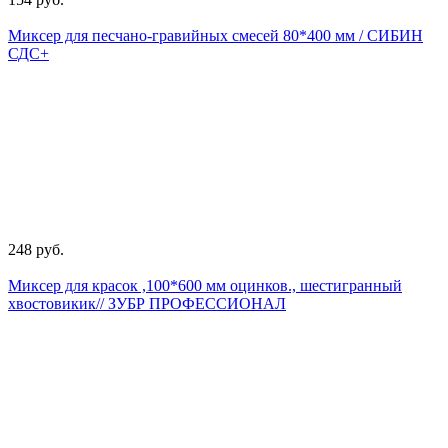
Миксер для песчано-гравийных смесей 80*400 мм / СИБИН
СДС+
248 руб.
Миксер для красок ,100*600 мм оцинков., шестигранный
хвостовикик// ЗУБР ПРОФЕССИОНАЛ