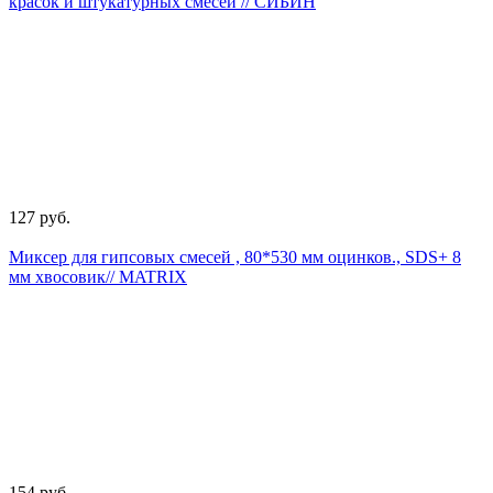
красок и штукатурных смесей // СИБИН
127 руб.
Миксер для гипсовых смесей , 80*530 мм оцинков., SDS+ 8
мм хвосовик// MATRIX
154 руб.