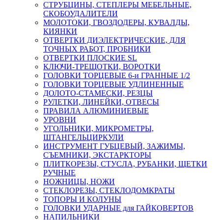
СТРУБЦИНЫ, СТЕПЛЕРЫ МЕБЕЛЬНЫЕ,
СКОБОУДАЛИТЕЛИ
МОЛОТОКИ, ГВОЗДОДЕРЫ, КУВАЛДЫ,
КИЯНКИ
ОТВЕРТКИ ДИЭЛЕКТРИЧЕСКИЕ, ДЛЯ
ТОЧНЫХ РАБОТ, ПРОБНИКИ
ОТВЕРТКИ ПЛОСКИЕ SL
КЛЮЧИ-ТРЕЩОТКИ, ВОРОТКИ
ГОЛОВКИ ТОРЦЕВЫЕ 6-и ГРАННЫЕ 1/2
ГОЛОВКИ ТОРЦЕВЫЕ УДЛИНЕННЫЕ
ДОЛОТО-СТАМЕСКИ, РЕЗЦЫ
РУЛЕТКИ, ЛИНЕЙКИ, ОТВЕСЫ
ПРАВИЛА АЛЮМИНИЕВЫЕ
УРОВНИ
УГОЛЬНИКИ, МИКРОМЕТРЫ,
ШТАНГЕЛЬЦИРКУЛИ
ИНСТРУМЕНТ ГУБЦЕВЫЙ, ЗАЖИМЫ,
СЪЕМНИКИ, ЭКСТАРКТОРЫ
ПЛИТКОРЕЗЫ, СТУСЛА, РУБАНКИ, ЩЕТКИ
РУЧНЫЕ
НОЖНИЦЫ, НОЖИ
СТЕКЛОРЕЗЫ, СТЕКЛОДОМКРАТЫ
ТОПОРЫ И КОЛУНЫ
ГОЛОВКИ УДАРНЫЕ для ГАЙКОВЕРТОВ
НАПИЛЬНИКИ