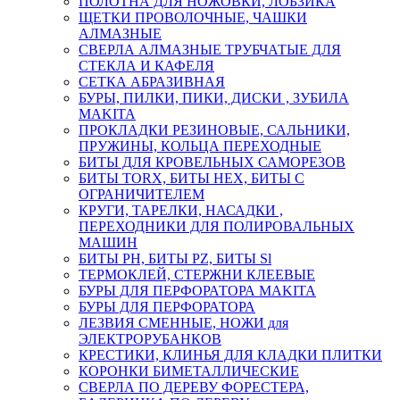
ПОЛОТНА ДЛЯ НОЖОВКИ, ЛОБЗИКА
ЩЕТКИ ПРОВОЛОЧНЫЕ, ЧАШКИ
АЛМАЗНЫЕ
СВЕРЛА АЛМАЗНЫЕ ТРУБЧАТЫЕ ДЛЯ
СТЕКЛА И КАФЕЛЯ
СЕТКА АБРАЗИВНАЯ
БУРЫ, ПИЛКИ, ПИКИ, ДИСКИ , ЗУБИЛА
MAKITA
ПРОКЛАДКИ РЕЗИНОВЫЕ, САЛЬНИКИ,
ПРУЖИНЫ, КОЛЬЦА ПЕРЕХОДНЫЕ
БИТЫ ДЛЯ КРОВЕЛЬНЫХ САМОРЕЗОВ
БИТЫ TORX, БИТЫ НЕХ, БИТЫ С
ОГРАНИЧИТЕЛЕМ
КРУГИ, ТАРЕЛКИ, НАСАДКИ ,
ПЕРЕХОДНИКИ ДЛЯ ПОЛИРОВАЛЬНЫХ
МАШИН
БИТЫ PH, БИТЫ PZ, БИТЫ Sl
ТЕРМОКЛЕЙ, СТЕРЖНИ КЛЕЕВЫЕ
БУРЫ ДЛЯ ПЕРФОРАТОРА MAKITA
БУРЫ ДЛЯ ПЕРФОРАТОРА
ЛЕЗВИЯ СМЕННЫЕ, НОЖИ для
ЭЛЕКТРОРУБАНКОВ
КРЕСТИКИ, КЛИНЬЯ ДЛЯ КЛАДКИ ПЛИТКИ
КОРОНКИ БИМЕТАЛЛИЧЕСКИЕ
СВЕРЛА ПО ДЕРЕВУ ФОРЕСТЕРА,