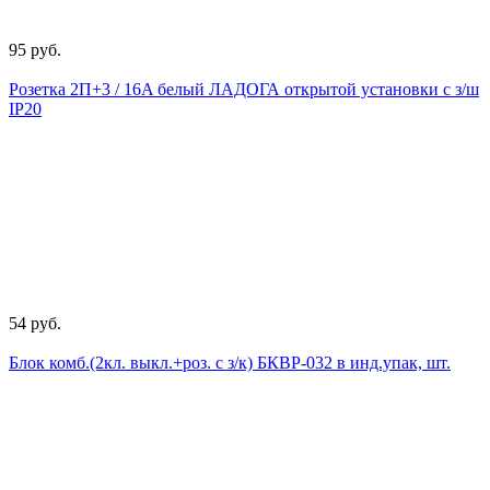
95 руб.
Розетка 2П+3 / 16A белый ЛАДОГА открытой установки с з/ш
IP20
54 руб.
Блок комб.(2кл. выкл.+роз. с з/к) БКВР-032 в инд.упак, шт.