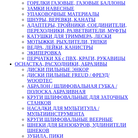
ГОРЕЛКИ ГАЗОВЫЕ, ГАЗОВЫЕ БАЛЛОНЫ
ЗАМКИ НАВЕСНЫЕ
УПАКОВОЧНЫЕ МАТЕРИАЛЫ
ШНУРЫ, ВЕРЕВКИ, КАНАТЫ
АДАПТЕРЫ, ТРОЙНИКИ, СОЕДИНИТЕЛИ,
ПЕРЕХОДНИКИ, РАЗВЕТВИТЕЛИ, МУФТЫ
КАТУШКИ ДЛЯ ТРИММЕРА, ЛЕСКИ
МОТЫЖКИ, РЫХЛИТЕЛИ, ТЯПКИ
ВЕДРА, ЛЕЙКИ, КАНИСТРЫ
ЭКИПЕРОВКА
ПЕРЧАТКИ ХБ с ПВХ, КРАГИ, РУКАВИЦЫ
ОСНАСТКА, РАСХОДНИКИ, АБРАЗИВЫ
ДИСКИ ПИЛЬНЫЕ ЭНКОР
ДИСКИ ПИЛЬНЫЕ FREUD / ФРЕУД/
WOODTEC
АБРАЛОН / ШЛИФОВАЛЬНАЯ ГУБКА /
ПОЛОСКА АБРАЗИВНАЯ
КРУГИ ШЛИФОВАЛЬНЫЕ ДЛЯ ЗАТОЧНЫХ
СТАНКОВ
НАСАДКИ ДЛЯ МУЛЬТИТУЛА /
МУЛЬТИИНСТРУМЕНТА
КРУГИ ШЛИФОВАЛЬНЫЕ ВЕЕРНЫЕ
ШНЕКИ ДЛЯ БЕНЗОБУРОВ, УДЛИНИТЕЛИ
ШНЕКОВ
ЗУБИЛА, ПИКИ