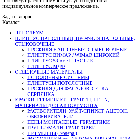
произведут расчет стоимости услуг, и подготовят
индивидуальное коммерческое предложение.
Задать вопрос
Каталог
ЛИНОЛЕУМ
ПЛИНТУС НАПОЛЬНЫЙ, ПРОФИЛЯ НАПОЛЬНЫЕ,
СТЫКОВОЧНЫЕ
ПРОФИЛЯ НАПОЛЬНЫЕ, СТЫКОВОЧНЫЕ
ПЛИНТУС ВИМАР / WIMAR ШИРОКИЙ
ПЛИНТУС 58 мм / ПЛАСТИК
ПЛИНТУС МДФ
ОТДЕЛОЧНЫЕ МАТЕРИАЛЫ
ПОТОЛОЧНЫЕ СИСТЕМЫ
ПЛИНТУСЫ ПОТОЛОЧНЫЕ
ПРОФИЛЯ ДЛЯ ФАСАДОВ, СЕТКА
СЕРПЯНКА
КРАСКИ, ГЕРМЕТИКИ , ГРУНТЫ, ПЕНА,
МАТЕРИАЛЫ ДЛЯ АВТОРЕМОНТА
РАСТВОРИТЕЛИ, УАЙТ-СПИРИТ, АЦЕТОН,
ОБЕЗЖИРИВАТЕЛИ
ПЕНЫ МОНТАЖНЫЕ, ГЕРМЕТИКИ
ГРУНТ-ЭМАЛИ, ГРУНТОВКИ
ПИГМЕНТЫ ( колера )
РАСХОДНИКИ для АВТОМАЛЯРНОГО ДЕЛА