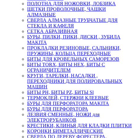
ПОЛОТНА ДЛЯ НОЖОВКИ, ЛОБЗИКА
ЩЕТКИ ПРОВОЛОЧНЫЕ, ЧАШКИ
АЛМАЗНЫЕ
СВЕРЛА АЛМАЗНЫЕ ТРУБЧАТЫЕ ДЛЯ
СТЕКЛА И КАФЕЛЯ
СЕТКА АБРАЗИВНАЯ
БУРЫ, ПИЛКИ, ПИКИ, ДИСКИ , ЗУБИЛА
MAKITA
ПРОКЛАДКИ РЕЗИНОВЫЕ, САЛЬНИКИ,
ПРУЖИНЫ, КОЛЬЦА ПЕРЕХОДНЫЕ
БИТЫ ДЛЯ КРОВЕЛЬНЫХ САМОРЕЗОВ
БИТЫ TORX, БИТЫ НЕХ, БИТЫ С
ОГРАНИЧИТЕЛЕМ
КРУГИ, ТАРЕЛКИ, НАСАДКИ ,
ПЕРЕХОДНИКИ ДЛЯ ПОЛИРОВАЛЬНЫХ
МАШИН
БИТЫ PH, БИТЫ PZ, БИТЫ Sl
ТЕРМОКЛЕЙ, СТЕРЖНИ КЛЕЕВЫЕ
БУРЫ ДЛЯ ПЕРФОРАТОРА MAKITA
БУРЫ ДЛЯ ПЕРФОРАТОРА
ЛЕЗВИЯ СМЕННЫЕ, НОЖИ для
ЭЛЕКТРОРУБАНКОВ
КРЕСТИКИ, КЛИНЬЯ ДЛЯ КЛАДКИ ПЛИТКИ
КОРОНКИ БИМЕТАЛЛИЧЕСКИЕ
СВЕРЛА ПО ДЕРЕВУ ФОРЕСТЕРА,