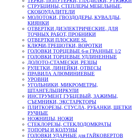
ТЕРКИ, ПОЛУТЕРКИ, ГЛАДИЛКИ, УТЮЖКИ
СТРУБЦИНЫ, СТЕПЛЕРЫ МЕБЕЛЬНЫЕ,
СКОБОУДАЛИТЕЛИ
МОЛОТОКИ, ГВОЗДОДЕРЫ, КУВАЛДЫ,
КИЯНКИ
ОТВЕРТКИ ДИЭЛЕКТРИЧЕСКИЕ, ДЛЯ
ТОЧНЫХ РАБОТ, ПРОБНИКИ
ОТВЕРТКИ ПЛОСКИЕ SL
КЛЮЧИ-ТРЕЩОТКИ, ВОРОТКИ
ГОЛОВКИ ТОРЦЕВЫЕ 6-и ГРАННЫЕ 1/2
ГОЛОВКИ ТОРЦЕВЫЕ УДЛИНЕННЫЕ
ДОЛОТО-СТАМЕСКИ, РЕЗЦЫ
РУЛЕТКИ, ЛИНЕЙКИ, ОТВЕСЫ
ПРАВИЛА АЛЮМИНИЕВЫЕ
УРОВНИ
УГОЛЬНИКИ, МИКРОМЕТРЫ,
ШТАНГЕЛЬЦИРКУЛИ
ИНСТРУМЕНТ ГУБЦЕВЫЙ, ЗАЖИМЫ,
СЪЕМНИКИ, ЭКСТАРКТОРЫ
ПЛИТКОРЕЗЫ, СТУСЛА, РУБАНКИ, ЩЕТКИ
РУЧНЫЕ
НОЖНИЦЫ, НОЖИ
СТЕКЛОРЕЗЫ, СТЕКЛОДОМКРАТЫ
ТОПОРЫ И КОЛУНЫ
ГОЛОВКИ УДАРНЫЕ для ГАЙКОВЕРТОВ