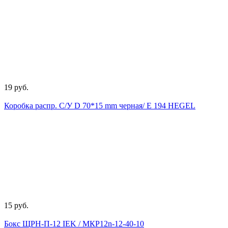
19 руб.
Коробка распр. С/У D 70*15 mm черная/ E 194 HEGEL
15 руб.
Бокс ЩРН-П-12 IEK / МКР12n-12-40-10