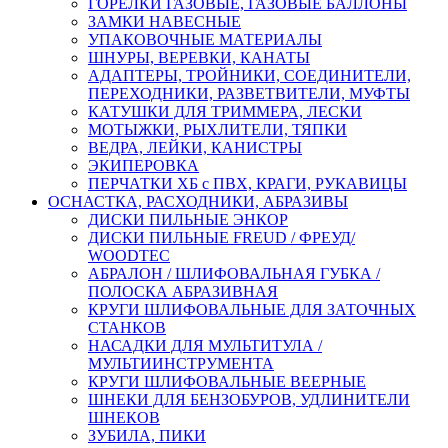
ГОРЕЛКИ ГАЗОВЫЕ, ГАЗОВЫЕ БАЛЛОНЫ
ЗАМКИ НАВЕСНЫЕ
УПАКОВОЧНЫЕ МАТЕРИАЛЫ
ШНУРЫ, ВЕРЕВКИ, КАНАТЫ
АДАПТЕРЫ, ТРОЙНИКИ, СОЕДИНИТЕЛИ,
ПЕРЕХОДНИКИ, РАЗВЕТВИТЕЛИ, МУФТЫ
КАТУШКИ ДЛЯ ТРИММЕРА, ЛЕСКИ
МОТЫЖКИ, РЫХЛИТЕЛИ, ТЯПКИ
ВЕДРА, ЛЕЙКИ, КАНИСТРЫ
ЭКИПЕРОВКА
ПЕРЧАТКИ ХБ с ПВХ, КРАГИ, РУКАВИЦЫ
ОСНАСТКА, РАСХОДНИКИ, АБРАЗИВЫ
ДИСКИ ПИЛЬНЫЕ ЭНКОР
ДИСКИ ПИЛЬНЫЕ FREUD / ФРЕУД/
WOODTEC
АБРАЛОН / ШЛИФОВАЛЬНАЯ ГУБКА /
ПОЛОСКА АБРАЗИВНАЯ
КРУГИ ШЛИФОВАЛЬНЫЕ ДЛЯ ЗАТОЧНЫХ
СТАНКОВ
НАСАДКИ ДЛЯ МУЛЬТИТУЛА /
МУЛЬТИИНСТРУМЕНТА
КРУГИ ШЛИФОВАЛЬНЫЕ ВЕЕРНЫЕ
ШНЕКИ ДЛЯ БЕНЗОБУРОВ, УДЛИНИТЕЛИ
ШНЕКОВ
ЗУБИЛА, ПИКИ