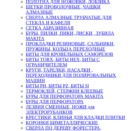
ПОЛОТНА ДЛЯ НОЖОВКИ, ЛОБЗИКА
ЩЕТКИ ПРОВОЛОЧНЫЕ, ЧАШКИ
АЛМАЗНЫЕ
СВЕРЛА АЛМАЗНЫЕ ТРУБЧАТЫЕ ДЛЯ
СТЕКЛА И КАФЕЛЯ
СЕТКА АБРАЗИВНАЯ
БУРЫ, ПИЛКИ, ПИКИ, ДИСКИ , ЗУБИЛА
MAKITA
ПРОКЛАДКИ РЕЗИНОВЫЕ, САЛЬНИКИ,
ПРУЖИНЫ, КОЛЬЦА ПЕРЕХОДНЫЕ
БИТЫ ДЛЯ КРОВЕЛЬНЫХ САМОРЕЗОВ
БИТЫ TORX, БИТЫ НЕХ, БИТЫ С
ОГРАНИЧИТЕЛЕМ
КРУГИ, ТАРЕЛКИ, НАСАДКИ ,
ПЕРЕХОДНИКИ ДЛЯ ПОЛИРОВАЛЬНЫХ
МАШИН
БИТЫ PH, БИТЫ PZ, БИТЫ Sl
ТЕРМОКЛЕЙ, СТЕРЖНИ КЛЕЕВЫЕ
БУРЫ ДЛЯ ПЕРФОРАТОРА MAKITA
БУРЫ ДЛЯ ПЕРФОРАТОРА
ЛЕЗВИЯ СМЕННЫЕ, НОЖИ для
ЭЛЕКТРОРУБАНКОВ
КРЕСТИКИ, КЛИНЬЯ ДЛЯ КЛАДКИ ПЛИТКИ
КОРОНКИ БИМЕТАЛЛИЧЕСКИЕ
СВЕРЛА ПО ДЕРЕВУ ФОРЕСТЕРА,