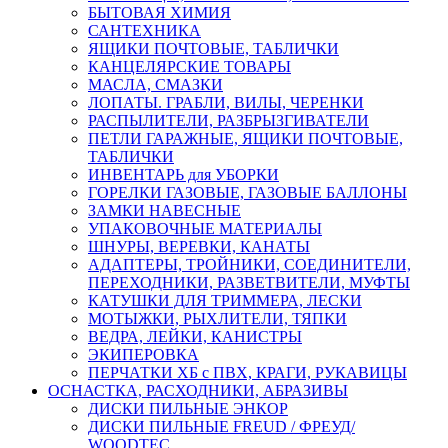
БЫТОВАЯ ХИМИЯ
САНТЕХНИКА
ЯЩИКИ ПОЧТОВЫЕ, ТАБЛИЧКИ
КАНЦЕЛЯРСКИЕ ТОВАРЫ
МАСЛА, СМАЗКИ
ЛОПАТЫ. ГРАБЛИ, ВИЛЫ, ЧЕРЕНКИ
РАСПЫЛИТЕЛИ, РАЗБРЫЗГИВАТЕЛИ
ПЕТЛИ ГАРАЖНЫЕ, ЯЩИКИ ПОЧТОВЫЕ,
ТАБЛИЧКИ
ИНВЕНТАРЬ для УБОРКИ
ГОРЕЛКИ ГАЗОВЫЕ, ГАЗОВЫЕ БАЛЛОНЫ
ЗАМКИ НАВЕСНЫЕ
УПАКОВОЧНЫЕ МАТЕРИАЛЫ
ШНУРЫ, ВЕРЕВКИ, КАНАТЫ
АДАПТЕРЫ, ТРОЙНИКИ, СОЕДИНИТЕЛИ,
ПЕРЕХОДНИКИ, РАЗВЕТВИТЕЛИ, МУФТЫ
КАТУШКИ ДЛЯ ТРИММЕРА, ЛЕСКИ
МОТЫЖКИ, РЫХЛИТЕЛИ, ТЯПКИ
ВЕДРА, ЛЕЙКИ, КАНИСТРЫ
ЭКИПЕРОВКА
ПЕРЧАТКИ ХБ с ПВХ, КРАГИ, РУКАВИЦЫ
ОСНАСТКА, РАСХОДНИКИ, АБРАЗИВЫ
ДИСКИ ПИЛЬНЫЕ ЭНКОР
ДИСКИ ПИЛЬНЫЕ FREUD / ФРЕУД/
WOODTEC