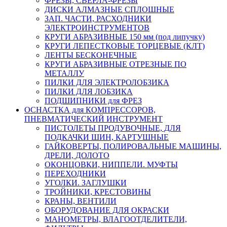
ФРЕЗЫ, СВЕРЛА-ФРЕЗЫ
ДИСКИ АЛМАЗНЫЕ СПЛОШНЫЕ
ЗАП. ЧАСТИ, РАСХОДНИКИ
ЭЛЕКТРОИНСТРУМЕНТОВ
КРУГИ АБРАЗИВНЫЕ 150 мм (под липучку)
КРУГИ ЛЕПЕСТКОВЫЕ ТОРЦЕВЫЕ (КЛТ)
ЛЕНТЫ БЕСКОНЕЧНЫЕ
КРУГИ АБРАЗИВНЫЕ ОТРЕЗНЫЕ ПО
МЕТАЛЛУ
ПИЛКИ ДЛЯ ЭЛЕКТРОЛОБЗИКА
ПИЛКИ ДЛЯ ЛОБЗИКА
ПОДШИПНИКИ для ФРЕЗ
ОСНАСТКА для КОМПРЕССОРОВ,
ПНЕВМАТИЧЕСКИЙ ИНСТРУМЕНТ
ПИСТОЛЕТЫ ПРОДУВОЧНЫЕ, ДЛЯ
ПОДКАЧКИ ШИН, КАРТУШНЫЕ
ГАЙКОВЕРТЫ, ПОЛИРОВАЛЬНЫЕ МАШИНЫ,
ДРЕЛИ, ДОЛОТО
ОКОНЦОВКИ, НИППЕЛИ. МУФТЫ
ПЕРЕХОДНИКИ
УГОЛКИ. ЗАГЛУШКИ
ТРОЙНИКИ, КРЕСТОВИНЫ
КРАНЫ, ВЕНТИЛИ
ОБОРУДОВАНИЕ ДЛЯ ОКРАСКИ
МАНОМЕТРЫ, ВЛАГООТДЕЛИТЕЛИ,