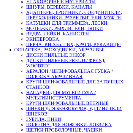
УПАКОВОЧНЫЕ МАТЕРИАЛЫ
ШНУРЫ, ВЕРЕВКИ, КАНАТЫ
АДАПТЕРЫ, ТРОЙНИКИ, СОЕДИНИТЕЛИ,
ПЕРЕХОДНИКИ, РАЗВЕТВИТЕЛИ, МУФТЫ
КАТУШКИ ДЛЯ ТРИММЕРА, ЛЕСКИ
МОТЫЖКИ, РЫХЛИТЕЛИ, ТЯПКИ
ВЕДРА, ЛЕЙКИ, КАНИСТРЫ
ЭКИПЕРОВКА
ПЕРЧАТКИ ХБ с ПВХ, КРАГИ, РУКАВИЦЫ
ОСНАСТКА, РАСХОДНИКИ, АБРАЗИВЫ
ДИСКИ ПИЛЬНЫЕ ЭНКОР
ДИСКИ ПИЛЬНЫЕ FREUD / ФРЕУД/
WOODTEC
АБРАЛОН / ШЛИФОВАЛЬНАЯ ГУБКА /
ПОЛОСКА АБРАЗИВНАЯ
КРУГИ ШЛИФОВАЛЬНЫЕ ДЛЯ ЗАТОЧНЫХ
СТАНКОВ
НАСАДКИ ДЛЯ МУЛЬТИТУЛА /
МУЛЬТИИНСТРУМЕНТА
КРУГИ ШЛИФОВАЛЬНЫЕ ВЕЕРНЫЕ
ШНЕКИ ДЛЯ БЕНЗОБУРОВ, УДЛИНИТЕЛИ
ШНЕКОВ
ЗУБИЛА, ПИКИ
ПОЛОТНА ДЛЯ НОЖОВКИ, ЛОБЗИКА
ЩЕТКИ ПРОВОЛОЧНЫЕ, ЧАШКИ