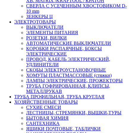
ХВ. MATRIX /KRAFTOOL / КРАТОН
СВЕРЛА С УСЕЧЕННЫМ ХВОСТОВИКОМ D-
10 mm
ЗЕНКЕРЫ Ц
ЭЛЕКТРОТОВАРЫ
ВЫКЛЮЧАТЕЛИ
ЭЛЕМЕНТЫ ПИТАНИЯ
РОЗЕТКИ, ВИЛКИ
АВТОМАТИЧЕСКИЕ ВЫКЛЮЧАТЕЛИ
КОРОБКИ РАСПАЯЧНЫЕ, БОКСЫ
ЭЛЕКТРИЧЕСКИЕ
ПРОВОД, КАБЕЛЬ ЭЛЕКТРИЧЕСКИЙ,
УДЛИНИТЕЛИ
СКОБЫ ЭЛЕКТРОУСТАНОВОЧНЫЕ
ХОМУТЫ ПЛАСТМАССОВЫЕ (стяжки)
ЛАМПЫ ЭЛЕКТРИЧЕСКИЕ, ПРОЖЕКТОРЫ
ТРУБА ГОФРИРОВАННАЯ, КЛИПСЫ,
МЕТАЛЛРУКАВ
ТРУБА ПРОФИЛЬНАЯ, ТРУБА КРУГЛАЯ
ХОЗЯЙСТВЕННЫЕ ТОВАРЫ
СУХИЕ СМЕСИ
ЛЕСТНИЦЫ, СТРЕМЯНКИ, ВЫШКИ-ТУРЫ
БЫТОВАЯ ХИМИЯ
САНТЕХНИКА
ЯЩИКИ ПОЧТОВЫЕ, ТАБЛИЧКИ