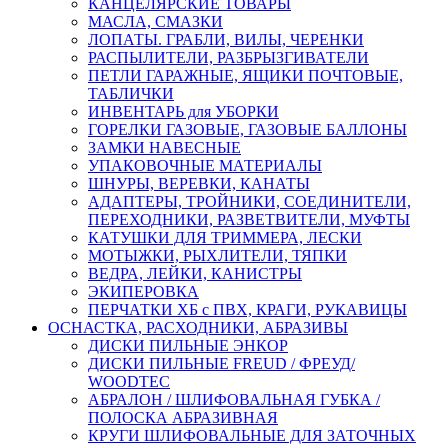
КАНЦЕЛЯРСКИЕ ТОВАРЫ
МАСЛА, СМАЗКИ
ЛОПАТЫ. ГРАБЛИ, ВИЛЫ, ЧЕРЕНКИ
РАСПЫЛИТЕЛИ, РАЗБРЫЗГИВАТЕЛИ
ПЕТЛИ ГАРАЖНЫЕ, ЯЩИКИ ПОЧТОВЫЕ,
ТАБЛИЧКИ
ИНВЕНТАРЬ для УБОРКИ
ГОРЕЛКИ ГАЗОВЫЕ, ГАЗОВЫЕ БАЛЛОНЫ
ЗАМКИ НАВЕСНЫЕ
УПАКОВОЧНЫЕ МАТЕРИАЛЫ
ШНУРЫ, ВЕРЕВКИ, КАНАТЫ
АДАПТЕРЫ, ТРОЙНИКИ, СОЕДИНИТЕЛИ,
ПЕРЕХОДНИКИ, РАЗВЕТВИТЕЛИ, МУФТЫ
КАТУШКИ ДЛЯ ТРИММЕРА, ЛЕСКИ
МОТЫЖКИ, РЫХЛИТЕЛИ, ТЯПКИ
ВЕДРА, ЛЕЙКИ, КАНИСТРЫ
ЭКИПЕРОВКА
ПЕРЧАТКИ ХБ с ПВХ, КРАГИ, РУКАВИЦЫ
ОСНАСТКА, РАСХОДНИКИ, АБРАЗИВЫ
ДИСКИ ПИЛЬНЫЕ ЭНКОР
ДИСКИ ПИЛЬНЫЕ FREUD / ФРЕУД/
WOODTEC
АБРАЛОН / ШЛИФОВАЛЬНАЯ ГУБКА /
ПОЛОСКА АБРАЗИВНАЯ
КРУГИ ШЛИФОВАЛЬНЫЕ ДЛЯ ЗАТОЧНЫХ