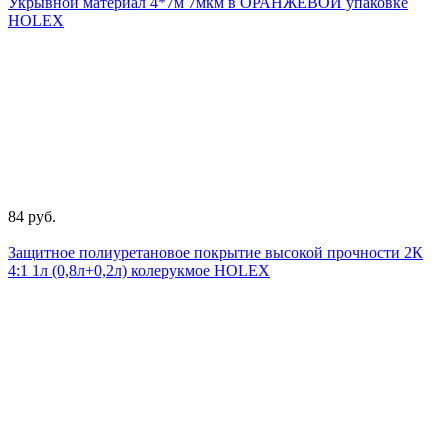
Укрывной материал 4*7м 7мкм в ОРАНЖЕВОЙ упаковке
HOLEX
84 руб.
Защитное полиуретановое покрытие высокой прочности 2К
4:1 1л (0,8л+0,2л) колерукмое HOLEX