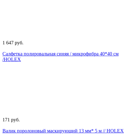
1 647 руб.
Салфетка полировальная синяя / микрофибра 40*40 см
/HOLEX
171 руб.
Валик поролоновый маскирующий 13 мм* 5 м // HOLEX