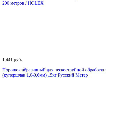
200 метров / HOLEX
1 441 руб.
Порошок абразивный для пескоструйной обработки
(купершлак 1,0-0,6мм) 15кг Русский Матер