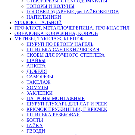
СТЕКЛОРЕЗЫ, СТЕКЛОДОМКРАТЫ
ТОПОРЫ И КОЛУНЫ
ГОЛОВКИ УДАРНЫЕ для ГАЙКОВЕРТОВ
НАПИЛЬНИКИ
УГОЛОК СТАЛЬНОЙ
ПРОФЛИСТ, МЕТАЛЛОЧЕРЕПИЦА, ПРОФНАСТИЛ
ОВЕРЛОВКА КОВРОЛИНА, КОВРОВ
МЕТИЗЫ, ТАКЕЛАЖ, КРЕПЕЖ
ШУРУП ПО БЕТОНУ НАГЕЛЬ
ШПИЛЬКА САНТЕХНИЧЕСКАЯ
СКОБЫ ДЛЯ РУЧНОГО СТЕПЛЕРА
ШАЙБЫ
АНКЕРА
ДЮБЕЛЯ
САМОРЕЗЫ
ТАКЕЛАЖ
ХОМУТЫ
ЗАКЛЕПКИ
ПАТРОНЫ МОНТАЖНЫЕ
ШУРУП ГЛУХАРЬ ДЛЯ ЛАГ И РЕЕК
КРЮЧОК ПРУЖИННЫЙ, Г-КРЮЧЕК
ШПИЛЬКА РЕЗЬБОВАЯ
БОЛТЫ
ГАЙКА
ГВОЗДИ