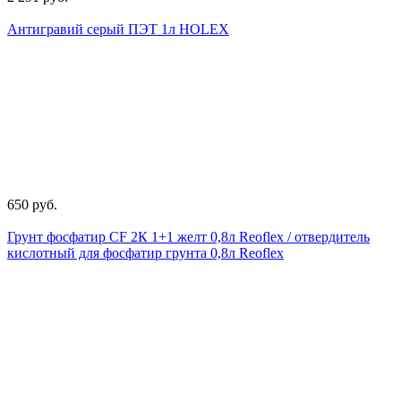
Антигравий серый ПЭТ 1л HOLEX
650 руб.
Грунт фосфатир CF 2К 1+1 желт 0,8л Reoflex / отвердитель
кислотный для фосфатир грунта 0,8л Reoflex