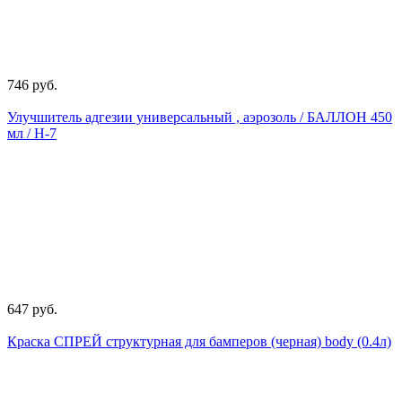
746 руб.
Улучшитель адгезии универсальный , аэрозоль / БАЛЛОН 450
мл / Н-7
647 руб.
Краска СПРЕЙ структурная для бамперов (черная) body (0.4л)