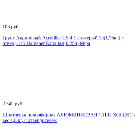
103 руб.
Грунт Акриловый Acryfiller HS 4:1 св.-серый 1л(1,75кг) +
отверд. Н5 Hardener Extra fast(0.25л) Mipa
2 342 руб.
Шпатлевка полиэфирная АЛЮМИНИЕВАЯ / ALU ХОЛЕКС /
вес 1,8 кг, с отвердителем