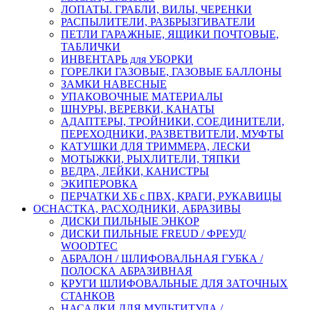
ЛОПАТЫ. ГРАБЛИ, ВИЛЫ, ЧЕРЕНКИ
РАСПЫЛИТЕЛИ, РАЗБРЫЗГИВАТЕЛИ
ПЕТЛИ ГАРАЖНЫЕ, ЯЩИКИ ПОЧТОВЫЕ,
ТАБЛИЧКИ
ИНВЕНТАРЬ для УБОРКИ
ГОРЕЛКИ ГАЗОВЫЕ, ГАЗОВЫЕ БАЛЛОНЫ
ЗАМКИ НАВЕСНЫЕ
УПАКОВОЧНЫЕ МАТЕРИАЛЫ
ШНУРЫ, ВЕРЕВКИ, КАНАТЫ
АДАПТЕРЫ, ТРОЙНИКИ, СОЕДИНИТЕЛИ,
ПЕРЕХОДНИКИ, РАЗВЕТВИТЕЛИ, МУФТЫ
КАТУШКИ ДЛЯ ТРИММЕРА, ЛЕСКИ
МОТЫЖКИ, РЫХЛИТЕЛИ, ТЯПКИ
ВЕДРА, ЛЕЙКИ, КАНИСТРЫ
ЭКИПЕРОВКА
ПЕРЧАТКИ ХБ с ПВХ, КРАГИ, РУКАВИЦЫ
ОСНАСТКА, РАСХОДНИКИ, АБРАЗИВЫ
ДИСКИ ПИЛЬНЫЕ ЭНКОР
ДИСКИ ПИЛЬНЫЕ FREUD / ФРЕУД/
WOODTEC
АБРАЛОН / ШЛИФОВАЛЬНАЯ ГУБКА /
ПОЛОСКА АБРАЗИВНАЯ
КРУГИ ШЛИФОВАЛЬНЫЕ ДЛЯ ЗАТОЧНЫХ
СТАНКОВ
НАСАДКИ ДЛЯ МУЛЬТИТУЛА /