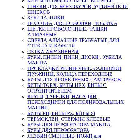
КРУГИ ШЛИФОВАЛЬНЫЕ ВЕЕРНЫЕ
ШНЕКИ ДЛЯ БЕНЗОБУРОВ, УДЛИНИТЕЛИ
ШНЕКОВ
ЗУБИЛА, ПИКИ
ПОЛОТНА ДЛЯ НОЖОВКИ, ЛОБЗИКА
ЩЕТКИ ПРОВОЛОЧНЫЕ, ЧАШКИ
АЛМАЗНЫЕ
СВЕРЛА АЛМАЗНЫЕ ТРУБЧАТЫЕ ДЛЯ
СТЕКЛА И КАФЕЛЯ
СЕТКА АБРАЗИВНАЯ
БУРЫ, ПИЛКИ, ПИКИ, ДИСКИ , ЗУБИЛА
MAKITA
ПРОКЛАДКИ РЕЗИНОВЫЕ, САЛЬНИКИ,
ПРУЖИНЫ, КОЛЬЦА ПЕРЕХОДНЫЕ
БИТЫ ДЛЯ КРОВЕЛЬНЫХ САМОРЕЗОВ
БИТЫ TORX, БИТЫ НЕХ, БИТЫ С
ОГРАНИЧИТЕЛЕМ
КРУГИ, ТАРЕЛКИ, НАСАДКИ ,
ПЕРЕХОДНИКИ ДЛЯ ПОЛИРОВАЛЬНЫХ
МАШИН
БИТЫ PH, БИТЫ PZ, БИТЫ Sl
ТЕРМОКЛЕЙ, СТЕРЖНИ КЛЕЕВЫЕ
БУРЫ ДЛЯ ПЕРФОРАТОРА MAKITA
БУРЫ ДЛЯ ПЕРФОРАТОРА
ЛЕЗВИЯ СМЕННЫЕ, НОЖИ для