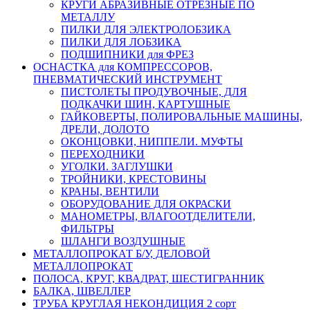
КРУГИ АБРАЗИВНЫЕ ОТРЕЗНЫЕ ПО
МЕТАЛЛУ
ПИЛКИ ДЛЯ ЭЛЕКТРОЛОБЗИКА
ПИЛКИ ДЛЯ ЛОБЗИКА
ПОДШИПНИКИ для ФРЕЗ
ОСНАСТКА для КОМПРЕССОРОВ,
ПНЕВМАТИЧЕСКИЙ ИНСТРУМЕНТ
ПИСТОЛЕТЫ ПРОДУВОЧНЫЕ, ДЛЯ
ПОДКАЧКИ ШИН, КАРТУШНЫЕ
ГАЙКОВЕРТЫ, ПОЛИРОВАЛЬНЫЕ МАШИНЫ,
ДРЕЛИ, ДОЛОТО
ОКОНЦОВКИ, НИППЕЛИ. МУФТЫ
ПЕРЕХОДНИКИ
УГОЛКИ. ЗАГЛУШКИ
ТРОЙНИКИ, КРЕСТОВИНЫ
КРАНЫ, ВЕНТИЛИ
ОБОРУДОВАНИЕ ДЛЯ ОКРАСКИ
МАНОМЕТРЫ, ВЛАГООТДЕЛИТЕЛИ,
ФИЛЬТРЫ
ШЛАНГИ ВОЗДУШНЫЕ
МЕТАЛЛОПРОКАТ Б/У, ДЕЛОВОЙ
МЕТАЛЛОПРОКАТ
ПОЛОСА, КРУГ, КВАДРАТ, ШЕСТИГРАННИК
БАЛКА, ШВЕЛЛЕР
ТРУБА КРУГЛАЯ НЕКОНДИЦИЯ 2 сорт