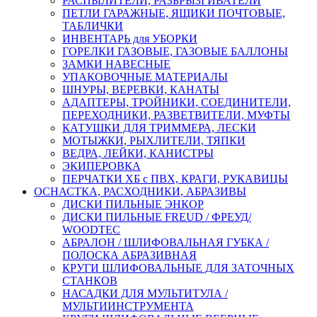
РАСПЫЛИТЕЛИ, РАЗБРЫЗГИВАТЕЛИ
ПЕТЛИ ГАРАЖНЫЕ, ЯЩИКИ ПОЧТОВЫЕ,
ТАБЛИЧКИ
ИНВЕНТАРЬ для УБОРКИ
ГОРЕЛКИ ГАЗОВЫЕ, ГАЗОВЫЕ БАЛЛОНЫ
ЗАМКИ НАВЕСНЫЕ
УПАКОВОЧНЫЕ МАТЕРИАЛЫ
ШНУРЫ, ВЕРЕВКИ, КАНАТЫ
АДАПТЕРЫ, ТРОЙНИКИ, СОЕДИНИТЕЛИ,
ПЕРЕХОДНИКИ, РАЗВЕТВИТЕЛИ, МУФТЫ
КАТУШКИ ДЛЯ ТРИММЕРА, ЛЕСКИ
МОТЫЖКИ, РЫХЛИТЕЛИ, ТЯПКИ
ВЕДРА, ЛЕЙКИ, КАНИСТРЫ
ЭКИПЕРОВКА
ПЕРЧАТКИ ХБ с ПВХ, КРАГИ, РУКАВИЦЫ
ОСНАСТКА, РАСХОДНИКИ, АБРАЗИВЫ
ДИСКИ ПИЛЬНЫЕ ЭНКОР
ДИСКИ ПИЛЬНЫЕ FREUD / ФРЕУД/
WOODTEC
АБРАЛОН / ШЛИФОВАЛЬНАЯ ГУБКА /
ПОЛОСКА АБРАЗИВНАЯ
КРУГИ ШЛИФОВАЛЬНЫЕ ДЛЯ ЗАТОЧНЫХ
СТАНКОВ
НАСАДКИ ДЛЯ МУЛЬТИТУЛА /
МУЛЬТИИНСТРУМЕНТА