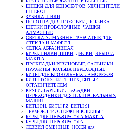
КРУГИ ШЛИФОВАЛЬНЫЕ ВЕЕРНЫЕ
ШНЕКИ ДЛЯ БЕНЗОБУРОВ, УДЛИНИТЕЛИ
ШНЕКОВ
ЗУБИЛА, ПИКИ
ПОЛОТНА ДЛЯ НОЖОВКИ, ЛОБЗИКА
ЩЕТКИ ПРОВОЛОЧНЫЕ, ЧАШКИ
АЛМАЗНЫЕ
СВЕРЛА АЛМАЗНЫЕ ТРУБЧАТЫЕ ДЛЯ
СТЕКЛА И КАФЕЛЯ
СЕТКА АБРАЗИВНАЯ
БУРЫ, ПИЛКИ, ПИКИ, ДИСКИ , ЗУБИЛА
MAKITA
ПРОКЛАДКИ РЕЗИНОВЫЕ, САЛЬНИКИ,
ПРУЖИНЫ, КОЛЬЦА ПЕРЕХОДНЫЕ
БИТЫ ДЛЯ КРОВЕЛЬНЫХ САМОРЕЗОВ
БИТЫ TORX, БИТЫ НЕХ, БИТЫ С
ОГРАНИЧИТЕЛЕМ
КРУГИ, ТАРЕЛКИ, НАСАДКИ ,
ПЕРЕХОДНИКИ ДЛЯ ПОЛИРОВАЛЬНЫХ
МАШИН
БИТЫ PH, БИТЫ PZ, БИТЫ Sl
ТЕРМОКЛЕЙ, СТЕРЖНИ КЛЕЕВЫЕ
БУРЫ ДЛЯ ПЕРФОРАТОРА MAKITA
БУРЫ ДЛЯ ПЕРФОРАТОРА
ЛЕЗВИЯ СМЕННЫЕ, НОЖИ для