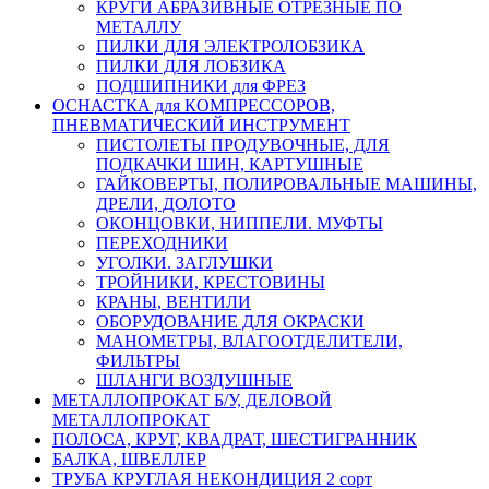
КРУГИ АБРАЗИВНЫЕ ОТРЕЗНЫЕ ПО
МЕТАЛЛУ
ПИЛКИ ДЛЯ ЭЛЕКТРОЛОБЗИКА
ПИЛКИ ДЛЯ ЛОБЗИКА
ПОДШИПНИКИ для ФРЕЗ
ОСНАСТКА для КОМПРЕССОРОВ,
ПНЕВМАТИЧЕСКИЙ ИНСТРУМЕНТ
ПИСТОЛЕТЫ ПРОДУВОЧНЫЕ, ДЛЯ
ПОДКАЧКИ ШИН, КАРТУШНЫЕ
ГАЙКОВЕРТЫ, ПОЛИРОВАЛЬНЫЕ МАШИНЫ,
ДРЕЛИ, ДОЛОТО
ОКОНЦОВКИ, НИППЕЛИ. МУФТЫ
ПЕРЕХОДНИКИ
УГОЛКИ. ЗАГЛУШКИ
ТРОЙНИКИ, КРЕСТОВИНЫ
КРАНЫ, ВЕНТИЛИ
ОБОРУДОВАНИЕ ДЛЯ ОКРАСКИ
МАНОМЕТРЫ, ВЛАГООТДЕЛИТЕЛИ,
ФИЛЬТРЫ
ШЛАНГИ ВОЗДУШНЫЕ
МЕТАЛЛОПРОКАТ Б/У, ДЕЛОВОЙ
МЕТАЛЛОПРОКАТ
ПОЛОСА, КРУГ, КВАДРАТ, ШЕСТИГРАННИК
БАЛКА, ШВЕЛЛЕР
ТРУБА КРУГЛАЯ НЕКОНДИЦИЯ 2 сорт