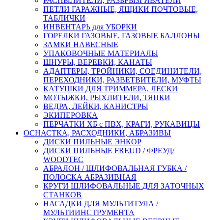
РАСПЫЛИТЕЛИ, РАЗБРЫЗГИВАТЕЛИ
ПЕТЛИ ГАРАЖНЫЕ, ЯЩИКИ ПОЧТОВЫЕ,
ТАБЛИЧКИ
ИНВЕНТАРЬ для УБОРКИ
ГОРЕЛКИ ГАЗОВЫЕ, ГАЗОВЫЕ БАЛЛОНЫ
ЗАМКИ НАВЕСНЫЕ
УПАКОВОЧНЫЕ МАТЕРИАЛЫ
ШНУРЫ, ВЕРЕВКИ, КАНАТЫ
АДАПТЕРЫ, ТРОЙНИКИ, СОЕДИНИТЕЛИ,
ПЕРЕХОДНИКИ, РАЗВЕТВИТЕЛИ, МУФТЫ
КАТУШКИ ДЛЯ ТРИММЕРА, ЛЕСКИ
МОТЫЖКИ, РЫХЛИТЕЛИ, ТЯПКИ
ВЕДРА, ЛЕЙКИ, КАНИСТРЫ
ЭКИПЕРОВКА
ПЕРЧАТКИ ХБ с ПВХ, КРАГИ, РУКАВИЦЫ
ОСНАСТКА, РАСХОДНИКИ, АБРАЗИВЫ
ДИСКИ ПИЛЬНЫЕ ЭНКОР
ДИСКИ ПИЛЬНЫЕ FREUD / ФРЕУД/
WOODTEC
АБРАЛОН / ШЛИФОВАЛЬНАЯ ГУБКА /
ПОЛОСКА АБРАЗИВНАЯ
КРУГИ ШЛИФОВАЛЬНЫЕ ДЛЯ ЗАТОЧНЫХ
СТАНКОВ
НАСАДКИ ДЛЯ МУЛЬТИТУЛА /
МУЛЬТИИНСТРУМЕНТА