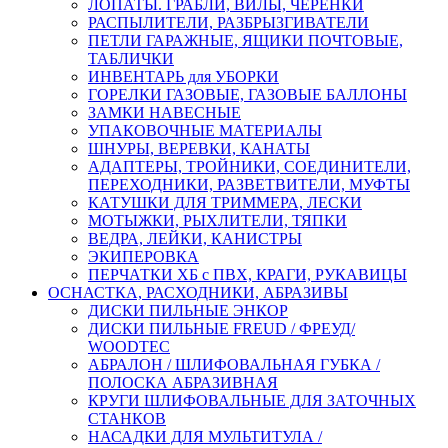
ЛОПАТЫ. ГРАБЛИ, ВИЛЫ, ЧЕРЕНКИ
РАСПЫЛИТЕЛИ, РАЗБРЫЗГИВАТЕЛИ
ПЕТЛИ ГАРАЖНЫЕ, ЯЩИКИ ПОЧТОВЫЕ,
ТАБЛИЧКИ
ИНВЕНТАРЬ для УБОРКИ
ГОРЕЛКИ ГАЗОВЫЕ, ГАЗОВЫЕ БАЛЛОНЫ
ЗАМКИ НАВЕСНЫЕ
УПАКОВОЧНЫЕ МАТЕРИАЛЫ
ШНУРЫ, ВЕРЕВКИ, КАНАТЫ
АДАПТЕРЫ, ТРОЙНИКИ, СОЕДИНИТЕЛИ,
ПЕРЕХОДНИКИ, РАЗВЕТВИТЕЛИ, МУФТЫ
КАТУШКИ ДЛЯ ТРИММЕРА, ЛЕСКИ
МОТЫЖКИ, РЫХЛИТЕЛИ, ТЯПКИ
ВЕДРА, ЛЕЙКИ, КАНИСТРЫ
ЭКИПЕРОВКА
ПЕРЧАТКИ ХБ с ПВХ, КРАГИ, РУКАВИЦЫ
ОСНАСТКА, РАСХОДНИКИ, АБРАЗИВЫ
ДИСКИ ПИЛЬНЫЕ ЭНКОР
ДИСКИ ПИЛЬНЫЕ FREUD / ФРЕУД/
WOODTEC
АБРАЛОН / ШЛИФОВАЛЬНАЯ ГУБКА /
ПОЛОСКА АБРАЗИВНАЯ
КРУГИ ШЛИФОВАЛЬНЫЕ ДЛЯ ЗАТОЧНЫХ
СТАНКОВ
НАСАДКИ ДЛЯ МУЛЬТИТУЛА /