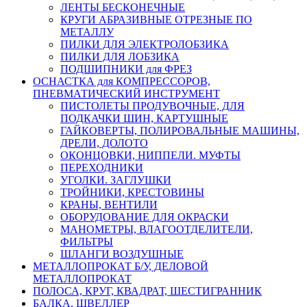
ЛЕНТЫ БЕСКОНЕЧНЫЕ
КРУГИ АБРАЗИВНЫЕ ОТРЕЗНЫЕ ПО
МЕТАЛЛУ
ПИЛКИ ДЛЯ ЭЛЕКТРОЛОБЗИКА
ПИЛКИ ДЛЯ ЛОБЗИКА
ПОДШИПНИКИ для ФРЕЗ
ОСНАСТКА для КОМПРЕССОРОВ,
ПНЕВМАТИЧЕСКИЙ ИНСТРУМЕНТ
ПИСТОЛЕТЫ ПРОДУВОЧНЫЕ, ДЛЯ
ПОДКАЧКИ ШИН, КАРТУШНЫЕ
ГАЙКОВЕРТЫ, ПОЛИРОВАЛЬНЫЕ МАШИНЫ,
ДРЕЛИ, ДОЛОТО
ОКОНЦОВКИ, НИППЕЛИ. МУФТЫ
ПЕРЕХОДНИКИ
УГОЛКИ. ЗАГЛУШКИ
ТРОЙНИКИ, КРЕСТОВИНЫ
КРАНЫ, ВЕНТИЛИ
ОБОРУДОВАНИЕ ДЛЯ ОКРАСКИ
МАНОМЕТРЫ, ВЛАГООТДЕЛИТЕЛИ,
ФИЛЬТРЫ
ШЛАНГИ ВОЗДУШНЫЕ
МЕТАЛЛОПРОКАТ Б/У, ДЕЛОВОЙ
МЕТАЛЛОПРОКАТ
ПОЛОСА, КРУГ, КВАДРАТ, ШЕСТИГРАННИК
БАЛКА, ШВЕЛЛЕР