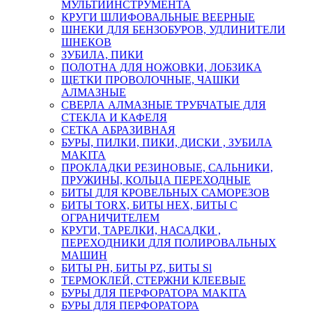
МУЛЬТИИНСТРУМЕНТА
КРУГИ ШЛИФОВАЛЬНЫЕ ВЕЕРНЫЕ
ШНЕКИ ДЛЯ БЕНЗОБУРОВ, УДЛИНИТЕЛИ
ШНЕКОВ
ЗУБИЛА, ПИКИ
ПОЛОТНА ДЛЯ НОЖОВКИ, ЛОБЗИКА
ЩЕТКИ ПРОВОЛОЧНЫЕ, ЧАШКИ
АЛМАЗНЫЕ
СВЕРЛА АЛМАЗНЫЕ ТРУБЧАТЫЕ ДЛЯ
СТЕКЛА И КАФЕЛЯ
СЕТКА АБРАЗИВНАЯ
БУРЫ, ПИЛКИ, ПИКИ, ДИСКИ , ЗУБИЛА
MAKITA
ПРОКЛАДКИ РЕЗИНОВЫЕ, САЛЬНИКИ,
ПРУЖИНЫ, КОЛЬЦА ПЕРЕХОДНЫЕ
БИТЫ ДЛЯ КРОВЕЛЬНЫХ САМОРЕЗОВ
БИТЫ TORX, БИТЫ НЕХ, БИТЫ С
ОГРАНИЧИТЕЛЕМ
КРУГИ, ТАРЕЛКИ, НАСАДКИ ,
ПЕРЕХОДНИКИ ДЛЯ ПОЛИРОВАЛЬНЫХ
МАШИН
БИТЫ PH, БИТЫ PZ, БИТЫ Sl
ТЕРМОКЛЕЙ, СТЕРЖНИ КЛЕЕВЫЕ
БУРЫ ДЛЯ ПЕРФОРАТОРА MAKITA
БУРЫ ДЛЯ ПЕРФОРАТОРА