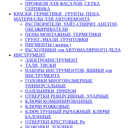
ПРОФИЛЯ ДЛЯ ФАСАДОВ, СЕТКА
СЕРПЯНКА
КРАСКИ, ГЕРМЕТИКИ , ГРУНТЫ, ПЕНА,
МАТЕРИАЛЫ ДЛЯ АВТОРЕМОНТА
РАСТВОРИТЕЛИ, УАЙТ-СПИРИТ, АЦЕТОН,
ОБЕЗЖИРИВАТЕЛИ
ПЕНЫ МОНТАЖНЫЕ, ГЕРМЕТИКИ
ГРУНТ-ЭМАЛИ, ГРУНТОВКИ
ПИГМЕНТЫ ( колера )
РАСХОДНИКИ для АВТОМАЛЯРНОГО ДЕЛА
ИНСТРУМЕНТ
ЭЛЕКТРОИНСТРУМЕНТ
ТАЛИ, ТИСКИ
НАБОРЫ ИНСТРУМЕНТОВ, ЯЩИКИ для
ИНСТРУМЕНТА
ГОЛОВКИ МНОГОРАЗМЕРНЫЕ
УНИВЕРСАЛЬНЫЕ
ПАЯЛЬНИКИ, ПРИПОИ
ОТВЕРТКИ РЕВЕРСИВНЫЕ, УДАРНЫЕ
КЛЮЧИ КОМБИНИРОВАННЫЕ
КЛЮЧИ РОЖКОВЫЕ
КЛЮЧ ТРУБНЫЙ РЫЧАЖНЫЙ, КЛЮЧИ
БАЛОННЫЕ
ОТВЕРТКИ КРЕСТОВЫЕ Рн
НОЖОВКИ, ЛОБЗИКИ