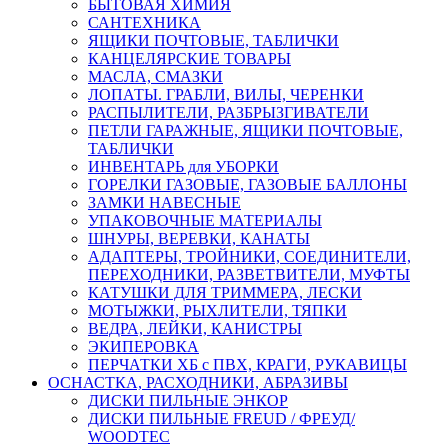
БЫТОВАЯ ХИМИЯ
САНТЕХНИКА
ЯЩИКИ ПОЧТОВЫЕ, ТАБЛИЧКИ
КАНЦЕЛЯРСКИЕ ТОВАРЫ
МАСЛА, СМАЗКИ
ЛОПАТЫ. ГРАБЛИ, ВИЛЫ, ЧЕРЕНКИ
РАСПЫЛИТЕЛИ, РАЗБРЫЗГИВАТЕЛИ
ПЕТЛИ ГАРАЖНЫЕ, ЯЩИКИ ПОЧТОВЫЕ,
ТАБЛИЧКИ
ИНВЕНТАРЬ для УБОРКИ
ГОРЕЛКИ ГАЗОВЫЕ, ГАЗОВЫЕ БАЛЛОНЫ
ЗАМКИ НАВЕСНЫЕ
УПАКОВОЧНЫЕ МАТЕРИАЛЫ
ШНУРЫ, ВЕРЕВКИ, КАНАТЫ
АДАПТЕРЫ, ТРОЙНИКИ, СОЕДИНИТЕЛИ,
ПЕРЕХОДНИКИ, РАЗВЕТВИТЕЛИ, МУФТЫ
КАТУШКИ ДЛЯ ТРИММЕРА, ЛЕСКИ
МОТЫЖКИ, РЫХЛИТЕЛИ, ТЯПКИ
ВЕДРА, ЛЕЙКИ, КАНИСТРЫ
ЭКИПЕРОВКА
ПЕРЧАТКИ ХБ с ПВХ, КРАГИ, РУКАВИЦЫ
ОСНАСТКА, РАСХОДНИКИ, АБРАЗИВЫ
ДИСКИ ПИЛЬНЫЕ ЭНКОР
ДИСКИ ПИЛЬНЫЕ FREUD / ФРЕУД/
WOODTEC