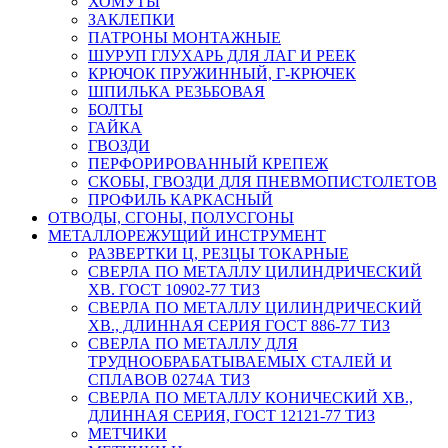
ХОМУТЫ
ЗАКЛЕПКИ
ПАТРОНЫ МОНТАЖНЫЕ
ШУРУП ГЛУХАРЬ ДЛЯ ЛАГ И РЕЕК
КРЮЧОК ПРУЖИННЫЙ, Г-КРЮЧЕК
ШПИЛЬКА РЕЗЬБОВАЯ
БОЛТЫ
ГАЙКА
ГВОЗДИ
ПЕРФОРИРОВАННЫЙ КРЕПЕЖ
СКОБЫ, ГВОЗДИ ДЛЯ ПНЕВМОПИСТОЛЕТОВ
ПРОФИЛЬ КАРКАСНЫЙ
ОТВОДЫ, СГОНЫ, ПОЛУСГОНЫ
МЕТАЛЛОРЕЖУЩИЙ ИНСТРУМЕНТ
РАЗВЕРТКИ Ц, РЕЗЦЫ ТОКАРНЫЕ
СВЕРЛА ПО МЕТАЛЛУ ЦИЛИНДРИЧЕСКИЙ
ХВ. ГОСТ 10902-77 ТИЗ
СВЕРЛА ПО МЕТАЛЛУ ЦИЛИНДРИЧЕСКИЙ
ХВ., ДЛИННАЯ СЕРИЯ ГОСТ 886-77 ТИЗ
СВЕРЛА ПО МЕТАЛЛУ ДЛЯ
ТРУДНООБРАБАТЫВАЕМЫХ СТАЛЕЙ И
СПЛАВОВ 0274А ТИЗ
СВЕРЛА ПО МЕТАЛЛУ КОНИЧЕСКИЙ ХВ.,
ДЛИННАЯ СЕРИЯ, ГОСТ 12121-77 ТИЗ
МЕТЧИКИ