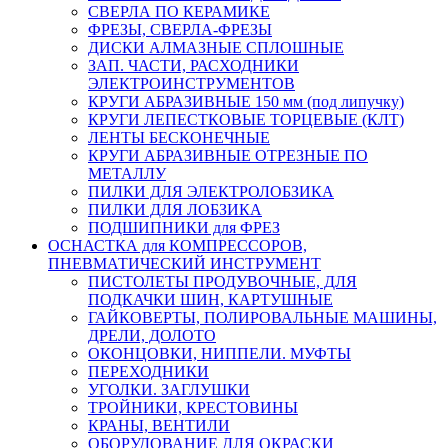
СВЕРЛА ПО КЕРАМИКЕ
ФРЕЗЫ, СВЕРЛА-ФРЕЗЫ
ДИСКИ АЛМАЗНЫЕ СПЛОШНЫЕ
ЗАП. ЧАСТИ, РАСХОДНИКИ
ЭЛЕКТРОИНСТРУМЕНТОВ
КРУГИ АБРАЗИВНЫЕ 150 мм (под липучку)
КРУГИ ЛЕПЕСТКОВЫЕ ТОРЦЕВЫЕ (КЛТ)
ЛЕНТЫ БЕСКОНЕЧНЫЕ
КРУГИ АБРАЗИВНЫЕ ОТРЕЗНЫЕ ПО
МЕТАЛЛУ
ПИЛКИ ДЛЯ ЭЛЕКТРОЛОБЗИКА
ПИЛКИ ДЛЯ ЛОБЗИКА
ПОДШИПНИКИ для ФРЕЗ
ОСНАСТКА для КОМПРЕССОРОВ,
ПНЕВМАТИЧЕСКИЙ ИНСТРУМЕНТ
ПИСТОЛЕТЫ ПРОДУВОЧНЫЕ, ДЛЯ
ПОДКАЧКИ ШИН, КАРТУШНЫЕ
ГАЙКОВЕРТЫ, ПОЛИРОВАЛЬНЫЕ МАШИНЫ,
ДРЕЛИ, ДОЛОТО
ОКОНЦОВКИ, НИППЕЛИ. МУФТЫ
ПЕРЕХОДНИКИ
УГОЛКИ. ЗАГЛУШКИ
ТРОЙНИКИ, КРЕСТОВИНЫ
КРАНЫ, ВЕНТИЛИ
ОБОРУДОВАНИЕ ДЛЯ ОКРАСКИ