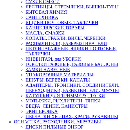
СУХИЕ СМЕСИ
ЛЕСТНИЦЫ, СТРЕМЯНКИ, ВЫШКИ-ТУРЫ
БЫТОВАЯ ХИМИЯ
САНТЕХНИКА
ЯЩИКИ ПОЧТОВЫЕ, ТАБЛИЧКИ
КАНЦЕЛЯРСКИЕ ТОВАРЫ
МАСЛА, СМАЗКИ
ЛОПАТЫ. ГРАБЛИ, ВИЛЫ, ЧЕРЕНКИ
РАСПЫЛИТЕЛИ, РАЗБРЫЗГИВАТЕЛИ
ПЕТЛИ ГАРАЖНЫЕ, ЯЩИКИ ПОЧТОВЫЕ,
ТАБЛИЧКИ
ИНВЕНТАРЬ для УБОРКИ
ГОРЕЛКИ ГАЗОВЫЕ, ГАЗОВЫЕ БАЛЛОНЫ
ЗАМКИ НАВЕСНЫЕ
УПАКОВОЧНЫЕ МАТЕРИАЛЫ
ШНУРЫ, ВЕРЕВКИ, КАНАТЫ
АДАПТЕРЫ, ТРОЙНИКИ, СОЕДИНИТЕЛИ,
ПЕРЕХОДНИКИ, РАЗВЕТВИТЕЛИ, МУФТЫ
КАТУШКИ ДЛЯ ТРИММЕРА, ЛЕСКИ
МОТЫЖКИ, РЫХЛИТЕЛИ, ТЯПКИ
ВЕДРА, ЛЕЙКИ, КАНИСТРЫ
ЭКИПЕРОВКА
ПЕРЧАТКИ ХБ с ПВХ, КРАГИ, РУКАВИЦЫ
ОСНАСТКА, РАСХОДНИКИ, АБРАЗИВЫ
ДИСКИ ПИЛЬНЫЕ ЭНКОР