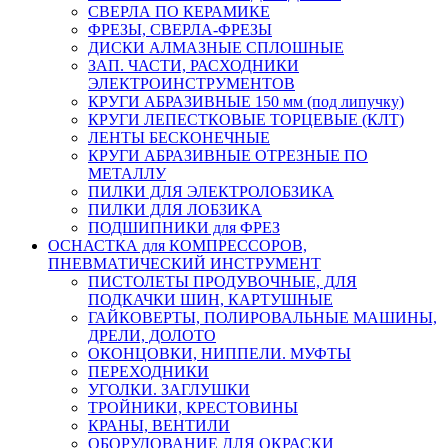
СВЕРЛА ПО КЕРАМИКЕ
ФРЕЗЫ, СВЕРЛА-ФРЕЗЫ
ДИСКИ АЛМАЗНЫЕ СПЛОШНЫЕ
ЗАП. ЧАСТИ, РАСХОДНИКИ
ЭЛЕКТРОИНСТРУМЕНТОВ
КРУГИ АБРАЗИВНЫЕ 150 мм (под липучку)
КРУГИ ЛЕПЕСТКОВЫЕ ТОРЦЕВЫЕ (КЛТ)
ЛЕНТЫ БЕСКОНЕЧНЫЕ
КРУГИ АБРАЗИВНЫЕ ОТРЕЗНЫЕ ПО
МЕТАЛЛУ
ПИЛКИ ДЛЯ ЭЛЕКТРОЛОБЗИКА
ПИЛКИ ДЛЯ ЛОБЗИКА
ПОДШИПНИКИ для ФРЕЗ
ОСНАСТКА для КОМПРЕССОРОВ,
ПНЕВМАТИЧЕСКИЙ ИНСТРУМЕНТ
ПИСТОЛЕТЫ ПРОДУВОЧНЫЕ, ДЛЯ
ПОДКАЧКИ ШИН, КАРТУШНЫЕ
ГАЙКОВЕРТЫ, ПОЛИРОВАЛЬНЫЕ МАШИНЫ,
ДРЕЛИ, ДОЛОТО
ОКОНЦОВКИ, НИППЕЛИ. МУФТЫ
ПЕРЕХОДНИКИ
УГОЛКИ. ЗАГЛУШКИ
ТРОЙНИКИ, КРЕСТОВИНЫ
КРАНЫ, ВЕНТИЛИ
ОБОРУДОВАНИЕ ДЛЯ ОКРАСКИ