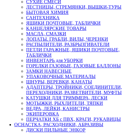
СУХИЕ СМЕСИ
ЛЕСТНИЦЫ, СТРЕМЯНКИ, ВЫШКИ-ТУРЫ
БЫТОВАЯ ХИМИЯ
САНТЕХНИКА
ЯЩИКИ ПОЧТОВЫЕ, ТАБЛИЧКИ
КАНЦЕЛЯРСКИЕ ТОВАРЫ
МАСЛА, СМАЗКИ
ЛОПАТЫ. ГРАБЛИ, ВИЛЫ, ЧЕРЕНКИ
РАСПЫЛИТЕЛИ, РАЗБРЫЗГИВАТЕЛИ
ПЕТЛИ ГАРАЖНЫЕ, ЯЩИКИ ПОЧТОВЫЕ,
ТАБЛИЧКИ
ИНВЕНТАРЬ для УБОРКИ
ГОРЕЛКИ ГАЗОВЫЕ, ГАЗОВЫЕ БАЛЛОНЫ
ЗАМКИ НАВЕСНЫЕ
УПАКОВОЧНЫЕ МАТЕРИАЛЫ
ШНУРЫ, ВЕРЕВКИ, КАНАТЫ
АДАПТЕРЫ, ТРОЙНИКИ, СОЕДИНИТЕЛИ,
ПЕРЕХОДНИКИ, РАЗВЕТВИТЕЛИ, МУФТЫ
КАТУШКИ ДЛЯ ТРИММЕРА, ЛЕСКИ
МОТЫЖКИ, РЫХЛИТЕЛИ, ТЯПКИ
ВЕДРА, ЛЕЙКИ, КАНИСТРЫ
ЭКИПЕРОВКА
ПЕРЧАТКИ ХБ с ПВХ, КРАГИ, РУКАВИЦЫ
ОСНАСТКА, РАСХОДНИКИ, АБРАЗИВЫ
ДИСКИ ПИЛЬНЫЕ ЭНКОР