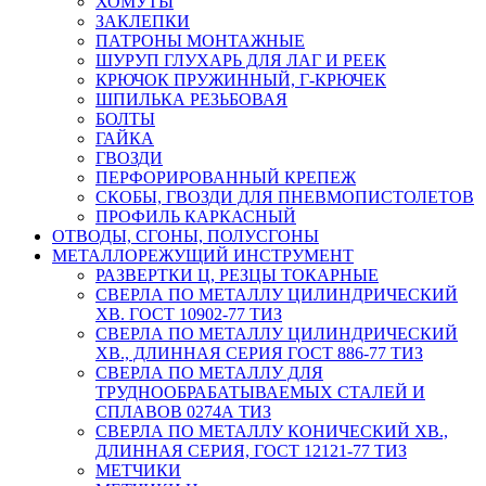
ХОМУТЫ
ЗАКЛЕПКИ
ПАТРОНЫ МОНТАЖНЫЕ
ШУРУП ГЛУХАРЬ ДЛЯ ЛАГ И РЕЕК
КРЮЧОК ПРУЖИННЫЙ, Г-КРЮЧЕК
ШПИЛЬКА РЕЗЬБОВАЯ
БОЛТЫ
ГАЙКА
ГВОЗДИ
ПЕРФОРИРОВАННЫЙ КРЕПЕЖ
СКОБЫ, ГВОЗДИ ДЛЯ ПНЕВМОПИСТОЛЕТОВ
ПРОФИЛЬ КАРКАСНЫЙ
ОТВОДЫ, СГОНЫ, ПОЛУСГОНЫ
МЕТАЛЛОРЕЖУЩИЙ ИНСТРУМЕНТ
РАЗВЕРТКИ Ц, РЕЗЦЫ ТОКАРНЫЕ
СВЕРЛА ПО МЕТАЛЛУ ЦИЛИНДРИЧЕСКИЙ
ХВ. ГОСТ 10902-77 ТИЗ
СВЕРЛА ПО МЕТАЛЛУ ЦИЛИНДРИЧЕСКИЙ
ХВ., ДЛИННАЯ СЕРИЯ ГОСТ 886-77 ТИЗ
СВЕРЛА ПО МЕТАЛЛУ ДЛЯ
ТРУДНООБРАБАТЫВАЕМЫХ СТАЛЕЙ И
СПЛАВОВ 0274А ТИЗ
СВЕРЛА ПО МЕТАЛЛУ КОНИЧЕСКИЙ ХВ.,
ДЛИННАЯ СЕРИЯ, ГОСТ 12121-77 ТИЗ
МЕТЧИКИ