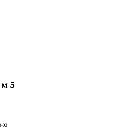
 м 5
3-03