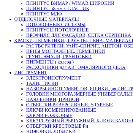
ПЛИНТУС ВИМАР / WIMAR ШИРОКИЙ
ПЛИНТУС 58 мм / ПЛАСТИК
ПЛИНТУС МДФ
ОТДЕЛОЧНЫЕ МАТЕРИАЛЫ
ПОТОЛОЧНЫЕ СИСТЕМЫ
ПЛИНТУСЫ ПОТОЛОЧНЫЕ
ПРОФИЛЯ ДЛЯ ФАСАДОВ, СЕТКА СЕРПЯНКА
КРАСКИ, ГЕРМЕТИКИ , ГРУНТЫ, ПЕНА, МАТЕРИА
РАСТВОРИТЕЛИ, УАЙТ-СПИРИТ, АЦЕТОН, О
ПЕНЫ МОНТАЖНЫЕ, ГЕРМЕТИКИ
ГРУНТ-ЭМАЛИ, ГРУНТОВКИ
ПИГМЕНТЫ ( колера )
РАСХОДНИКИ для АВТОМАЛЯРНОГО ДЕЛА
ИНСТРУМЕНТ
ЭЛЕКТРОИНСТРУМЕНТ
ТАЛИ, ТИСКИ
НАБОРЫ ИНСТРУМЕНТОВ, ЯЩИКИ для ИНСТ
ГОЛОВКИ МНОГОРАЗМЕРНЫЕ УНИВЕРСАЛЬ
ПАЯЛЬНИКИ, ПРИПОИ
ОТВЕРТКИ РЕВЕРСИВНЫЕ, УДАРНЫЕ
КЛЮЧИ КОМБИНИРОВАННЫЕ
КЛЮЧИ РОЖКОВЫЕ
КЛЮЧ ТРУБНЫЙ РЫЧАЖНЫЙ, КЛЮЧИ БАЛО
ОТВЕРТКИ КРЕСТОВЫЕ Рн
НОЖОВКИ, ЛОБЗИКИ