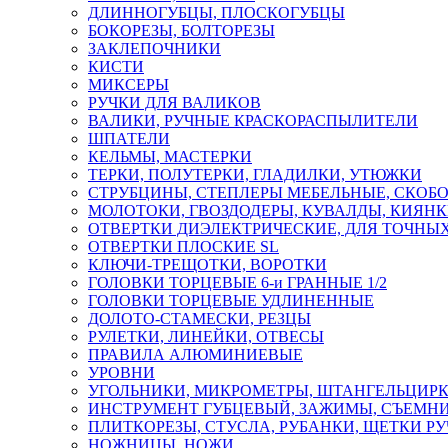
ДЛИННОГУБЦЫ, ПЛОСКОГУБЦЫ
БОКОРЕЗЫ, БОЛТОРЕЗЫ
ЗАКЛЕПОЧНИКИ
КИСТИ
МИКСЕРЫ
РУЧКИ ДЛЯ ВАЛИКОВ
ВАЛИКИ, РУЧНЫЕ КРАСКОРАСПЫЛИТЕЛИ
ШПАТЕЛИ
КЕЛЬМЫ, МАСТЕРКИ
ТЕРКИ, ПОЛУТЕРКИ, ГЛАДИЛКИ, УТЮЖКИ
СТРУБЦИНЫ, СТЕПЛЕРЫ МЕБЕЛЬНЫЕ, СКОБ
МОЛОТОКИ, ГВОЗДОДЕРЫ, КУВАЛДЫ, КИЯН
ОТВЕРТКИ ДИЭЛЕКТРИЧЕСКИЕ, ДЛЯ ТОЧНЫХ
ОТВЕРТКИ ПЛОСКИЕ SL
КЛЮЧИ-ТРЕЩОТКИ, ВОРОТКИ
ГОЛОВКИ ТОРЦЕВЫЕ 6-и ГРАННЫЕ 1/2
ГОЛОВКИ ТОРЦЕВЫЕ УДЛИНЕННЫЕ
ДОЛОТО-СТАМЕСКИ, РЕЗЦЫ
РУЛЕТКИ, ЛИНЕЙКИ, ОТВЕСЫ
ПРАВИЛА АЛЮМИНИЕВЫЕ
УРОВНИ
УГОЛЬНИКИ, МИКРОМЕТРЫ, ШТАНГЕЛЬЦИР
ИНСТРУМЕНТ ГУБЦЕВЫЙ, ЗАЖИМЫ, СЪЕМНИ
ПЛИТКОРЕЗЫ, СТУСЛА, РУБАНКИ, ЩЕТКИ Р
НОЖНИЦЫ, НОЖИ