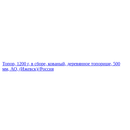
Топор, 1200 г, в сборе, кованый, деревянное топорище, 500
мм, АО, (Ижевск)//Россия