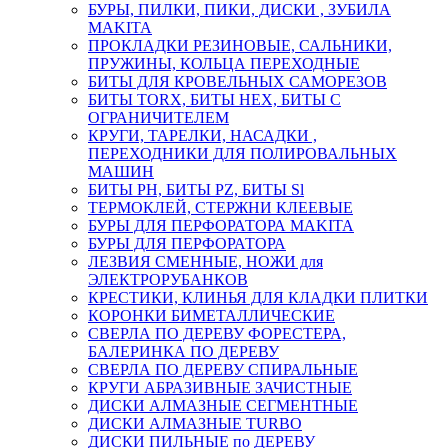
БУРЫ, ПИЛКИ, ПИКИ, ДИСКИ , ЗУБИЛА
MAKITA
ПРОКЛАДКИ РЕЗИНОВЫЕ, САЛЬНИКИ,
ПРУЖИНЫ, КОЛЬЦА ПЕРЕХОДНЫЕ
БИТЫ ДЛЯ КРОВЕЛЬНЫХ САМОРЕЗОВ
БИТЫ TORX, БИТЫ НЕХ, БИТЫ С
ОГРАНИЧИТЕЛЕМ
КРУГИ, ТАРЕЛКИ, НАСАДКИ ,
ПЕРЕХОДНИКИ ДЛЯ ПОЛИРОВАЛЬНЫХ
МАШИН
БИТЫ PH, БИТЫ PZ, БИТЫ Sl
ТЕРМОКЛЕЙ, СТЕРЖНИ КЛЕЕВЫЕ
БУРЫ ДЛЯ ПЕРФОРАТОРА MAKITA
БУРЫ ДЛЯ ПЕРФОРАТОРА
ЛЕЗВИЯ СМЕННЫЕ, НОЖИ для
ЭЛЕКТРОРУБАНКОВ
КРЕСТИКИ, КЛИНЬЯ ДЛЯ КЛАДКИ ПЛИТКИ
КОРОНКИ БИМЕТАЛЛИЧЕСКИЕ
СВЕРЛА ПО ДЕРЕВУ ФОРЕСТЕРА,
БАЛЕРИНКА ПО ДЕРЕВУ
СВЕРЛА ПО ДЕРЕВУ СПИРАЛЬНЫЕ
КРУГИ АБРАЗИВНЫЕ ЗАЧИСТНЫЕ
ДИСКИ АЛМАЗНЫЕ СЕГМЕНТНЫЕ
ДИСКИ АЛМАЗНЫЕ TURBO
ДИСКИ ПИЛЬНЫЕ по ДЕРЕВУ