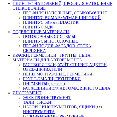
ПЛИНТУС НАПОЛЬНЫЙ, ПРОФИЛЯ НАПОЛЬНЫЕ,
СТЫКОВОЧНЫЕ
ПРОФИЛЯ НАПОЛЬНЫЕ, СТЫКОВОЧНЫЕ
ПЛИНТУС ВИМАР / WIMAR ШИРОКИЙ
ПЛИНТУС 58 мм / ПЛАСТИК
ПЛИНТУС МДФ
ОТДЕЛОЧНЫЕ МАТЕРИАЛЫ
ПОТОЛОЧНЫЕ СИСТЕМЫ
ПЛИНТУСЫ ПОТОЛОЧНЫЕ
ПРОФИЛЯ ДЛЯ ФАСАДОВ, СЕТКА
СЕРПЯНКА
КРАСКИ, ГЕРМЕТИКИ , ГРУНТЫ, ПЕНА,
МАТЕРИАЛЫ ДЛЯ АВТОРЕМОНТА
РАСТВОРИТЕЛИ, УАЙТ-СПИРИТ, АЦЕТОН,
ОБЕЗЖИРИВАТЕЛИ
ПЕНЫ МОНТАЖНЫЕ, ГЕРМЕТИКИ
ГРУНТ-ЭМАЛИ, ГРУНТОВКИ
ПИГМЕНТЫ ( колера )
РАСХОДНИКИ для АВТОМАЛЯРНОГО ДЕЛА
ИНСТРУМЕНТ
ЭЛЕКТРОИНСТРУМЕНТ
ТАЛИ, ТИСКИ
НАБОРЫ ИНСТРУМЕНТОВ, ЯЩИКИ для
ИНСТРУМЕНТА
ГОЛОВКИ МНОГОРАЗМЕРНЫЕ