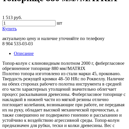
1 513 руб.
шт
Купить
актуальную цену и наличие уточняйте по телефону
8 904 533-03-03
Описание
Топор-колун с клиновидным полотном 2000 г, фибергласовое
обрезиненное топорище 880 мм//MATRIX
Полотно топора изготовлено из стали марки 45, проковано.
Твердость режущей кромки 48–50 HRc по Роквеллу. Наличие
на обеих сторонах рабочего полотна инструмента в средней
его части характерных утолщений значительно облегчает
процесс раскалывания древесины. Фибергласовое топорище с
накладкой в нижней части из мягкой резины отлично
поглощает колебания, возникающие при работе, не передавая
их на руку, обладает высокой механической прочностью, а
также совершенно не подвержено гниению и рассыханию и
устойчиво к воздействию агрессивной среды. Топор-колун
предназначен для рубки, тески и колки древесины. Вес с