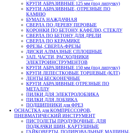
КРУГИ АБРАЗИВНЫЕ 125 мм (под липучку)
КРУГИ АБРАЗИВНЫЕ, ОТРЕЗНЫЕ ПО
КАМНЮ
БУМАГА НАЖДАЧНАЯ
СВЕРЛА ПО ДЕРЕВУ ПЕРОВЫЕ
КОРОНКИ ПО БЕТОНУ, КАФЕЛЮ, СТЕКЛУ
СВЕРЛА ПО БЕТОНУ ДЛЯ ДРЕЛИ
СВЕРЛА ПО КЕРАМИКЕ
ФРЕЗЫ, СВЕРЛА-ФРЕЗЫ
ДИСКИ АЛМАЗНЫЕ СПЛОШНЫЕ
ЗАП. ЧАСТИ, РАСХОДНИКИ
ЭЛЕКТРОИНСТРУМЕНТОВ
КРУГИ АБРАЗИВНЫЕ 150 мм (под липучку)
КРУГИ ЛЕПЕСТКОВЫЕ ТОРЦЕВЫЕ (КЛТ)
ЛЕНТЫ БЕСКОНЕЧНЫЕ
КРУГИ АБРАЗИВНЫЕ ОТРЕЗНЫЕ ПО
МЕТАЛЛУ
ПИЛКИ ДЛЯ ЭЛЕКТРОЛОБЗИКА
ПИЛКИ ДЛЯ ЛОБЗИКА
ПОДШИПНИКИ для ФРЕЗ
ОСНАСТКА для КОМПРЕССОРОВ,
ПНЕВМАТИЧЕСКИЙ ИНСТРУМЕНТ
ПИСТОЛЕТЫ ПРОДУВОЧНЫЕ, ДЛЯ
ПОДКАЧКИ ШИН, КАРТУШНЫЕ
ГАЙКОВЕРТЫ, ПОЛИРОВАЛЬНЫЕ МАШИНЫ,