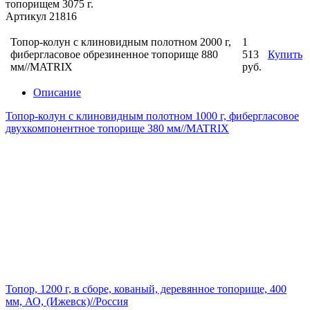
топорищем 3075 г.
Артикул 21816
Топор-колун с клиновидным полотном 2000 г,
1
фибергласовое обрезиненное топорище 880
513
Купить
мм//MATRIX
руб.
Описание
Топор-колун с клиновидным полотном 1000 г, фибергласовое
двухкомпонентное топорище 380 мм//MATRIX
Топор, 1200 г, в сборе, кованый, деревянное топорище, 400
мм, АО, (Ижевск)//Россия