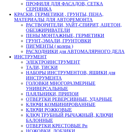
ПРОФИЛЯ ДЛЯ ФАСАДОВ, СЕТКА
СЕРПЯНКА
КРАСКИ, ГЕРМЕТИКИ , ГРУНТЫ, ПЕНА,
МАТЕРИАЛЫ ДЛЯ АВТОРЕМОНТА
РАСТВОРИТЕЛИ, УАЙТ-СПИРИТ, АЦЕТОН,
ОБЕЗЖИРИВАТЕЛИ
ПЕНЫ МОНТАЖНЫЕ, ГЕРМЕТИКИ
ГРУНТ-ЭМАЛИ, ГРУНТОВКИ
ПИГМЕНТЫ ( колера )
РАСХОДНИКИ для АВТОМАЛЯРНОГО ДЕЛА
ИНСТРУМЕНТ
ЭЛЕКТРОИНСТРУМЕНТ
ТАЛИ, ТИСКИ
НАБОРЫ ИНСТРУМЕНТОВ, ЯЩИКИ для
ИНСТРУМЕНТА
ГОЛОВКИ МНОГОРАЗМЕРНЫЕ
УНИВЕРСАЛЬНЫЕ
ПАЯЛЬНИКИ, ПРИПОИ
ОТВЕРТКИ РЕВЕРСИВНЫЕ, УДАРНЫЕ
КЛЮЧИ КОМБИНИРОВАННЫЕ
КЛЮЧИ РОЖКОВЫЕ
КЛЮЧ ТРУБНЫЙ РЫЧАЖНЫЙ, КЛЮЧИ
БАЛОННЫЕ
ОТВЕРТКИ КРЕСТОВЫЕ Рн
НОЖОВКИ, ЛОБЗИКИ