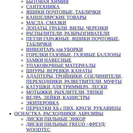
БЫТОВАЯ ХИМИЯ
САНТЕХНИКА
ЯЩИКИ ПОЧТОВЫЕ, ТАБЛИЧКИ
КАНЦЕЛЯРСКИЕ ТОВАРЫ
МАСЛА, СМАЗКИ
ЛОПАТЫ. ГРАБЛИ, ВИЛЫ, ЧЕРЕНКИ
РАСПЫЛИТЕЛИ, РАЗБРЫЗГИВАТЕЛИ
ПЕТЛИ ГАРАЖНЫЕ, ЯЩИКИ ПОЧТОВЫЕ,
ТАБЛИЧКИ
ИНВЕНТАРЬ для УБОРКИ
ГОРЕЛКИ ГАЗОВЫЕ, ГАЗОВЫЕ БАЛЛОНЫ
ЗАМКИ НАВЕСНЫЕ
УПАКОВОЧНЫЕ МАТЕРИАЛЫ
ШНУРЫ, ВЕРЕВКИ, КАНАТЫ
АДАПТЕРЫ, ТРОЙНИКИ, СОЕДИНИТЕЛИ,
ПЕРЕХОДНИКИ, РАЗВЕТВИТЕЛИ, МУФТЫ
КАТУШКИ ДЛЯ ТРИММЕРА, ЛЕСКИ
МОТЫЖКИ, РЫХЛИТЕЛИ, ТЯПКИ
ВЕДРА, ЛЕЙКИ, КАНИСТРЫ
ЭКИПЕРОВКА
ПЕРЧАТКИ ХБ с ПВХ, КРАГИ, РУКАВИЦЫ
ОСНАСТКА, РАСХОДНИКИ, АБРАЗИВЫ
ДИСКИ ПИЛЬНЫЕ ЭНКОР
ДИСКИ ПИЛЬНЫЕ FREUD / ФРЕУД/
WOODTEC