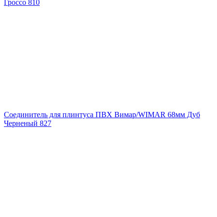
Гроссо 810
Соединитель для плинтуса ПВХ Вимар/WIMAR 68мм Дуб
Черненый 827