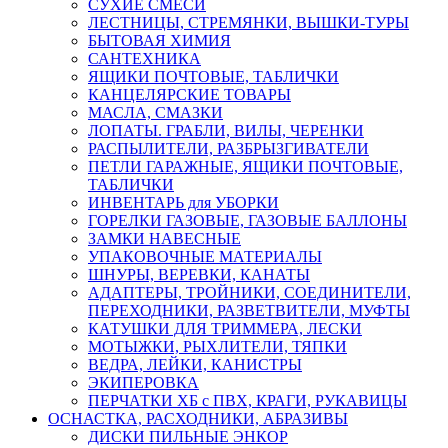
СУХИЕ СМЕСИ
ЛЕСТНИЦЫ, СТРЕМЯНКИ, ВЫШКИ-ТУРЫ
БЫТОВАЯ ХИМИЯ
САНТЕХНИКА
ЯЩИКИ ПОЧТОВЫЕ, ТАБЛИЧКИ
КАНЦЕЛЯРСКИЕ ТОВАРЫ
МАСЛА, СМАЗКИ
ЛОПАТЫ. ГРАБЛИ, ВИЛЫ, ЧЕРЕНКИ
РАСПЫЛИТЕЛИ, РАЗБРЫЗГИВАТЕЛИ
ПЕТЛИ ГАРАЖНЫЕ, ЯЩИКИ ПОЧТОВЫЕ,
ТАБЛИЧКИ
ИНВЕНТАРЬ для УБОРКИ
ГОРЕЛКИ ГАЗОВЫЕ, ГАЗОВЫЕ БАЛЛОНЫ
ЗАМКИ НАВЕСНЫЕ
УПАКОВОЧНЫЕ МАТЕРИАЛЫ
ШНУРЫ, ВЕРЕВКИ, КАНАТЫ
АДАПТЕРЫ, ТРОЙНИКИ, СОЕДИНИТЕЛИ,
ПЕРЕХОДНИКИ, РАЗВЕТВИТЕЛИ, МУФТЫ
КАТУШКИ ДЛЯ ТРИММЕРА, ЛЕСКИ
МОТЫЖКИ, РЫХЛИТЕЛИ, ТЯПКИ
ВЕДРА, ЛЕЙКИ, КАНИСТРЫ
ЭКИПЕРОВКА
ПЕРЧАТКИ ХБ с ПВХ, КРАГИ, РУКАВИЦЫ
ОСНАСТКА, РАСХОДНИКИ, АБРАЗИВЫ
ДИСКИ ПИЛЬНЫЕ ЭНКОР