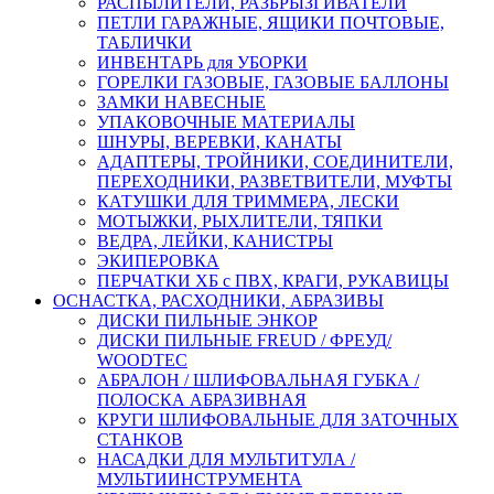
РАСПЫЛИТЕЛИ, РАЗБРЫЗГИВАТЕЛИ
ПЕТЛИ ГАРАЖНЫЕ, ЯЩИКИ ПОЧТОВЫЕ,
ТАБЛИЧКИ
ИНВЕНТАРЬ для УБОРКИ
ГОРЕЛКИ ГАЗОВЫЕ, ГАЗОВЫЕ БАЛЛОНЫ
ЗАМКИ НАВЕСНЫЕ
УПАКОВОЧНЫЕ МАТЕРИАЛЫ
ШНУРЫ, ВЕРЕВКИ, КАНАТЫ
АДАПТЕРЫ, ТРОЙНИКИ, СОЕДИНИТЕЛИ,
ПЕРЕХОДНИКИ, РАЗВЕТВИТЕЛИ, МУФТЫ
КАТУШКИ ДЛЯ ТРИММЕРА, ЛЕСКИ
МОТЫЖКИ, РЫХЛИТЕЛИ, ТЯПКИ
ВЕДРА, ЛЕЙКИ, КАНИСТРЫ
ЭКИПЕРОВКА
ПЕРЧАТКИ ХБ с ПВХ, КРАГИ, РУКАВИЦЫ
ОСНАСТКА, РАСХОДНИКИ, АБРАЗИВЫ
ДИСКИ ПИЛЬНЫЕ ЭНКОР
ДИСКИ ПИЛЬНЫЕ FREUD / ФРЕУД/
WOODTEC
АБРАЛОН / ШЛИФОВАЛЬНАЯ ГУБКА /
ПОЛОСКА АБРАЗИВНАЯ
КРУГИ ШЛИФОВАЛЬНЫЕ ДЛЯ ЗАТОЧНЫХ
СТАНКОВ
НАСАДКИ ДЛЯ МУЛЬТИТУЛА /
МУЛЬТИИНСТРУМЕНТА