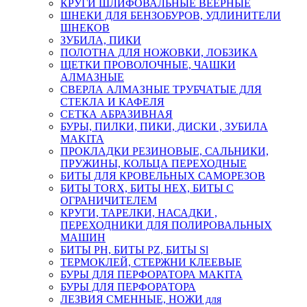
КРУГИ ШЛИФОВАЛЬНЫЕ ВЕЕРНЫЕ
ШНЕКИ ДЛЯ БЕНЗОБУРОВ, УДЛИНИТЕЛИ
ШНЕКОВ
ЗУБИЛА, ПИКИ
ПОЛОТНА ДЛЯ НОЖОВКИ, ЛОБЗИКА
ЩЕТКИ ПРОВОЛОЧНЫЕ, ЧАШКИ
АЛМАЗНЫЕ
СВЕРЛА АЛМАЗНЫЕ ТРУБЧАТЫЕ ДЛЯ
СТЕКЛА И КАФЕЛЯ
СЕТКА АБРАЗИВНАЯ
БУРЫ, ПИЛКИ, ПИКИ, ДИСКИ , ЗУБИЛА
MAKITA
ПРОКЛАДКИ РЕЗИНОВЫЕ, САЛЬНИКИ,
ПРУЖИНЫ, КОЛЬЦА ПЕРЕХОДНЫЕ
БИТЫ ДЛЯ КРОВЕЛЬНЫХ САМОРЕЗОВ
БИТЫ TORX, БИТЫ НЕХ, БИТЫ С
ОГРАНИЧИТЕЛЕМ
КРУГИ, ТАРЕЛКИ, НАСАДКИ ,
ПЕРЕХОДНИКИ ДЛЯ ПОЛИРОВАЛЬНЫХ
МАШИН
БИТЫ PH, БИТЫ PZ, БИТЫ Sl
ТЕРМОКЛЕЙ, СТЕРЖНИ КЛЕЕВЫЕ
БУРЫ ДЛЯ ПЕРФОРАТОРА MAKITA
БУРЫ ДЛЯ ПЕРФОРАТОРА
ЛЕЗВИЯ СМЕННЫЕ, НОЖИ для