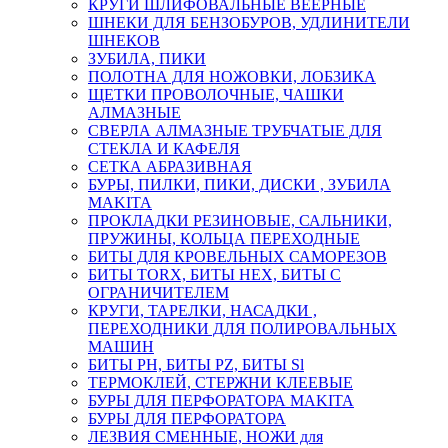
КРУГИ ШЛИФОВАЛЬНЫЕ ВЕЕРНЫЕ
ШНЕКИ ДЛЯ БЕНЗОБУРОВ, УДЛИНИТЕЛИ
ШНЕКОВ
ЗУБИЛА, ПИКИ
ПОЛОТНА ДЛЯ НОЖОВКИ, ЛОБЗИКА
ЩЕТКИ ПРОВОЛОЧНЫЕ, ЧАШКИ
АЛМАЗНЫЕ
СВЕРЛА АЛМАЗНЫЕ ТРУБЧАТЫЕ ДЛЯ
СТЕКЛА И КАФЕЛЯ
СЕТКА АБРАЗИВНАЯ
БУРЫ, ПИЛКИ, ПИКИ, ДИСКИ , ЗУБИЛА
MAKITA
ПРОКЛАДКИ РЕЗИНОВЫЕ, САЛЬНИКИ,
ПРУЖИНЫ, КОЛЬЦА ПЕРЕХОДНЫЕ
БИТЫ ДЛЯ КРОВЕЛЬНЫХ САМОРЕЗОВ
БИТЫ TORX, БИТЫ НЕХ, БИТЫ С
ОГРАНИЧИТЕЛЕМ
КРУГИ, ТАРЕЛКИ, НАСАДКИ ,
ПЕРЕХОДНИКИ ДЛЯ ПОЛИРОВАЛЬНЫХ
МАШИН
БИТЫ PH, БИТЫ PZ, БИТЫ Sl
ТЕРМОКЛЕЙ, СТЕРЖНИ КЛЕЕВЫЕ
БУРЫ ДЛЯ ПЕРФОРАТОРА MAKITA
БУРЫ ДЛЯ ПЕРФОРАТОРА
ЛЕЗВИЯ СМЕННЫЕ, НОЖИ для