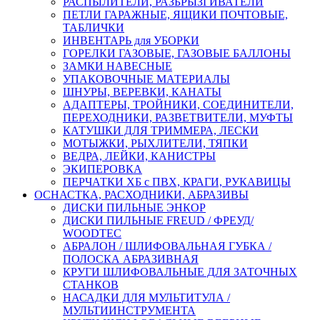
РАСПЫЛИТЕЛИ, РАЗБРЫЗГИВАТЕЛИ
ПЕТЛИ ГАРАЖНЫЕ, ЯЩИКИ ПОЧТОВЫЕ,
ТАБЛИЧКИ
ИНВЕНТАРЬ для УБОРКИ
ГОРЕЛКИ ГАЗОВЫЕ, ГАЗОВЫЕ БАЛЛОНЫ
ЗАМКИ НАВЕСНЫЕ
УПАКОВОЧНЫЕ МАТЕРИАЛЫ
ШНУРЫ, ВЕРЕВКИ, КАНАТЫ
АДАПТЕРЫ, ТРОЙНИКИ, СОЕДИНИТЕЛИ,
ПЕРЕХОДНИКИ, РАЗВЕТВИТЕЛИ, МУФТЫ
КАТУШКИ ДЛЯ ТРИММЕРА, ЛЕСКИ
МОТЫЖКИ, РЫХЛИТЕЛИ, ТЯПКИ
ВЕДРА, ЛЕЙКИ, КАНИСТРЫ
ЭКИПЕРОВКА
ПЕРЧАТКИ ХБ с ПВХ, КРАГИ, РУКАВИЦЫ
ОСНАСТКА, РАСХОДНИКИ, АБРАЗИВЫ
ДИСКИ ПИЛЬНЫЕ ЭНКОР
ДИСКИ ПИЛЬНЫЕ FREUD / ФРЕУД/
WOODTEC
АБРАЛОН / ШЛИФОВАЛЬНАЯ ГУБКА /
ПОЛОСКА АБРАЗИВНАЯ
КРУГИ ШЛИФОВАЛЬНЫЕ ДЛЯ ЗАТОЧНЫХ
СТАНКОВ
НАСАДКИ ДЛЯ МУЛЬТИТУЛА /
МУЛЬТИИНСТРУМЕНТА