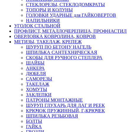
СТЕКЛОРЕЗЫ, СТЕКЛОДОМКРАТЫ
ТОПОРЫ И КОЛУНЫ
ГОЛОВКИ УДАРНЫЕ для ГАЙКОВЕРТОВ
НАПИЛЬНИКИ
УГОЛОК СТАЛЬНОЙ
ПРОФЛИСТ, МЕТАЛЛОЧЕРЕПИЦА, ПРОФНАСТИЛ
ОВЕРЛОВКА КОВРОЛИНА, КОВРОВ
МЕТИЗЫ, ТАКЕЛАЖ, КРЕПЕЖ
ШУРУП ПО БЕТОНУ НАГЕЛЬ
ШПИЛЬКА САНТЕХНИЧЕСКАЯ
СКОБЫ ДЛЯ РУЧНОГО СТЕПЛЕРА
ШАЙБЫ
АНКЕРА
ДЮБЕЛЯ
САМОРЕЗЫ
ТАКЕЛАЖ
ХОМУТЫ
ЗАКЛЕПКИ
ПАТРОНЫ МОНТАЖНЫЕ
ШУРУП ГЛУХАРЬ ДЛЯ ЛАГ И РЕЕК
КРЮЧОК ПРУЖИННЫЙ, Г-КРЮЧЕК
ШПИЛЬКА РЕЗЬБОВАЯ
БОЛТЫ
ГАЙКА
ГВОЗДИ