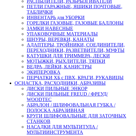
РАСПЫЛИТЕЛИ, РАЗБРЫЗГИВАТЕЛИ
ПЕТЛИ ГАРАЖНЫЕ, ЯЩИКИ ПОЧТОВЫЕ,
ТАБЛИЧКИ
ИНВЕНТАРЬ для УБОРКИ
ГОРЕЛКИ ГАЗОВЫЕ, ГАЗОВЫЕ БАЛЛОНЫ
ЗАМКИ НАВЕСНЫЕ
УПАКОВОЧНЫЕ МАТЕРИАЛЫ
ШНУРЫ, ВЕРЕВКИ, КАНАТЫ
АДАПТЕРЫ, ТРОЙНИКИ, СОЕДИНИТЕЛИ,
ПЕРЕХОДНИКИ, РАЗВЕТВИТЕЛИ, МУФТЫ
КАТУШКИ ДЛЯ ТРИММЕРА, ЛЕСКИ
МОТЫЖКИ, РЫХЛИТЕЛИ, ТЯПКИ
ВЕДРА, ЛЕЙКИ, КАНИСТРЫ
ЭКИПЕРОВКА
ПЕРЧАТКИ ХБ с ПВХ, КРАГИ, РУКАВИЦЫ
ОСНАСТКА, РАСХОДНИКИ, АБРАЗИВЫ
ДИСКИ ПИЛЬНЫЕ ЭНКОР
ДИСКИ ПИЛЬНЫЕ FREUD / ФРЕУД/
WOODTEC
АБРАЛОН / ШЛИФОВАЛЬНАЯ ГУБКА /
ПОЛОСКА АБРАЗИВНАЯ
КРУГИ ШЛИФОВАЛЬНЫЕ ДЛЯ ЗАТОЧНЫХ
СТАНКОВ
НАСАДКИ ДЛЯ МУЛЬТИТУЛА /
МУЛЬТИИНСТРУМЕНТА