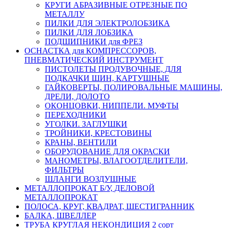
КРУГИ АБРАЗИВНЫЕ ОТРЕЗНЫЕ ПО
МЕТАЛЛУ
ПИЛКИ ДЛЯ ЭЛЕКТРОЛОБЗИКА
ПИЛКИ ДЛЯ ЛОБЗИКА
ПОДШИПНИКИ для ФРЕЗ
ОСНАСТКА для КОМПРЕССОРОВ,
ПНЕВМАТИЧЕСКИЙ ИНСТРУМЕНТ
ПИСТОЛЕТЫ ПРОДУВОЧНЫЕ, ДЛЯ
ПОДКАЧКИ ШИН, КАРТУШНЫЕ
ГАЙКОВЕРТЫ, ПОЛИРОВАЛЬНЫЕ МАШИНЫ,
ДРЕЛИ, ДОЛОТО
ОКОНЦОВКИ, НИППЕЛИ. МУФТЫ
ПЕРЕХОДНИКИ
УГОЛКИ. ЗАГЛУШКИ
ТРОЙНИКИ, КРЕСТОВИНЫ
КРАНЫ, ВЕНТИЛИ
ОБОРУДОВАНИЕ ДЛЯ ОКРАСКИ
МАНОМЕТРЫ, ВЛАГООТДЕЛИТЕЛИ,
ФИЛЬТРЫ
ШЛАНГИ ВОЗДУШНЫЕ
МЕТАЛЛОПРОКАТ Б/У, ДЕЛОВОЙ
МЕТАЛЛОПРОКАТ
ПОЛОСА, КРУГ, КВАДРАТ, ШЕСТИГРАННИК
БАЛКА, ШВЕЛЛЕР
ТРУБА КРУГЛАЯ НЕКОНДИЦИЯ 2 сорт