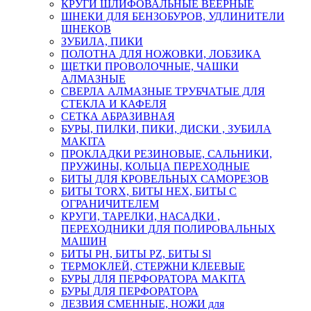
КРУГИ ШЛИФОВАЛЬНЫЕ ВЕЕРНЫЕ
ШНЕКИ ДЛЯ БЕНЗОБУРОВ, УДЛИНИТЕЛИ
ШНЕКОВ
ЗУБИЛА, ПИКИ
ПОЛОТНА ДЛЯ НОЖОВКИ, ЛОБЗИКА
ЩЕТКИ ПРОВОЛОЧНЫЕ, ЧАШКИ
АЛМАЗНЫЕ
СВЕРЛА АЛМАЗНЫЕ ТРУБЧАТЫЕ ДЛЯ
СТЕКЛА И КАФЕЛЯ
СЕТКА АБРАЗИВНАЯ
БУРЫ, ПИЛКИ, ПИКИ, ДИСКИ , ЗУБИЛА
MAKITA
ПРОКЛАДКИ РЕЗИНОВЫЕ, САЛЬНИКИ,
ПРУЖИНЫ, КОЛЬЦА ПЕРЕХОДНЫЕ
БИТЫ ДЛЯ КРОВЕЛЬНЫХ САМОРЕЗОВ
БИТЫ TORX, БИТЫ НЕХ, БИТЫ С
ОГРАНИЧИТЕЛЕМ
КРУГИ, ТАРЕЛКИ, НАСАДКИ ,
ПЕРЕХОДНИКИ ДЛЯ ПОЛИРОВАЛЬНЫХ
МАШИН
БИТЫ PH, БИТЫ PZ, БИТЫ Sl
ТЕРМОКЛЕЙ, СТЕРЖНИ КЛЕЕВЫЕ
БУРЫ ДЛЯ ПЕРФОРАТОРА MAKITA
БУРЫ ДЛЯ ПЕРФОРАТОРА
ЛЕЗВИЯ СМЕННЫЕ, НОЖИ для