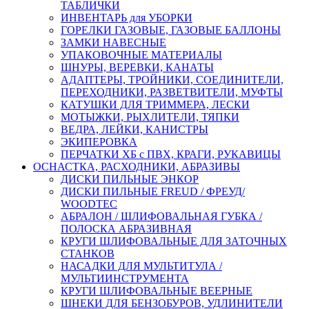
ТАБЛИЧКИ
ИНВЕНТАРЬ для УБОРКИ
ГОРЕЛКИ ГАЗОВЫЕ, ГАЗОВЫЕ БАЛЛОНЫ
ЗАМКИ НАВЕСНЫЕ
УПАКОВОЧНЫЕ МАТЕРИАЛЫ
ШНУРЫ, ВЕРЕВКИ, КАНАТЫ
АДАПТЕРЫ, ТРОЙНИКИ, СОЕДИНИТЕЛИ,
ПЕРЕХОДНИКИ, РАЗВЕТВИТЕЛИ, МУФТЫ
КАТУШКИ ДЛЯ ТРИММЕРА, ЛЕСКИ
МОТЫЖКИ, РЫХЛИТЕЛИ, ТЯПКИ
ВЕДРА, ЛЕЙКИ, КАНИСТРЫ
ЭКИПЕРОВКА
ПЕРЧАТКИ ХБ с ПВХ, КРАГИ, РУКАВИЦЫ
ОСНАСТКА, РАСХОДНИКИ, АБРАЗИВЫ
ДИСКИ ПИЛЬНЫЕ ЭНКОР
ДИСКИ ПИЛЬНЫЕ FREUD / ФРЕУД/
WOODTEC
АБРАЛОН / ШЛИФОВАЛЬНАЯ ГУБКА /
ПОЛОСКА АБРАЗИВНАЯ
КРУГИ ШЛИФОВАЛЬНЫЕ ДЛЯ ЗАТОЧНЫХ
СТАНКОВ
НАСАДКИ ДЛЯ МУЛЬТИТУЛА /
МУЛЬТИИНСТРУМЕНТА
КРУГИ ШЛИФОВАЛЬНЫЕ ВЕЕРНЫЕ
ШНЕКИ ДЛЯ БЕНЗОБУРОВ, УДЛИНИТЕЛИ