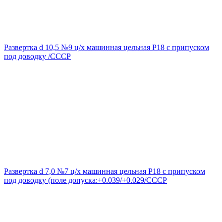
Развертка d 10,5 №9 ц/х машинная цельная Р18 с припуском
под доводку /СССР
Развертка d 7,0 №7 ц/х машинная цельная Р18 с припуском
под доводку (поле допуска:+0.039/+0.029/СССР