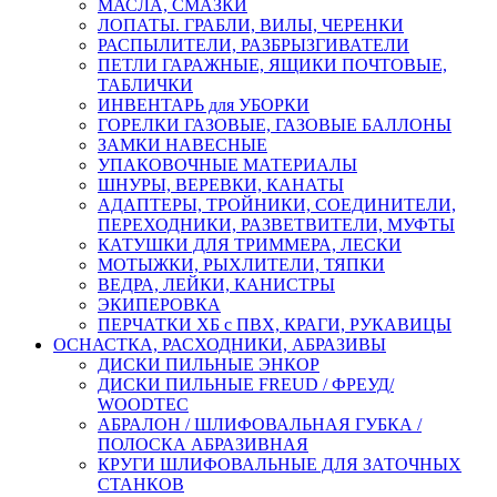
МАСЛА, СМАЗКИ
ЛОПАТЫ. ГРАБЛИ, ВИЛЫ, ЧЕРЕНКИ
РАСПЫЛИТЕЛИ, РАЗБРЫЗГИВАТЕЛИ
ПЕТЛИ ГАРАЖНЫЕ, ЯЩИКИ ПОЧТОВЫЕ,
ТАБЛИЧКИ
ИНВЕНТАРЬ для УБОРКИ
ГОРЕЛКИ ГАЗОВЫЕ, ГАЗОВЫЕ БАЛЛОНЫ
ЗАМКИ НАВЕСНЫЕ
УПАКОВОЧНЫЕ МАТЕРИАЛЫ
ШНУРЫ, ВЕРЕВКИ, КАНАТЫ
АДАПТЕРЫ, ТРОЙНИКИ, СОЕДИНИТЕЛИ,
ПЕРЕХОДНИКИ, РАЗВЕТВИТЕЛИ, МУФТЫ
КАТУШКИ ДЛЯ ТРИММЕРА, ЛЕСКИ
МОТЫЖКИ, РЫХЛИТЕЛИ, ТЯПКИ
ВЕДРА, ЛЕЙКИ, КАНИСТРЫ
ЭКИПЕРОВКА
ПЕРЧАТКИ ХБ с ПВХ, КРАГИ, РУКАВИЦЫ
ОСНАСТКА, РАСХОДНИКИ, АБРАЗИВЫ
ДИСКИ ПИЛЬНЫЕ ЭНКОР
ДИСКИ ПИЛЬНЫЕ FREUD / ФРЕУД/
WOODTEC
АБРАЛОН / ШЛИФОВАЛЬНАЯ ГУБКА /
ПОЛОСКА АБРАЗИВНАЯ
КРУГИ ШЛИФОВАЛЬНЫЕ ДЛЯ ЗАТОЧНЫХ
СТАНКОВ