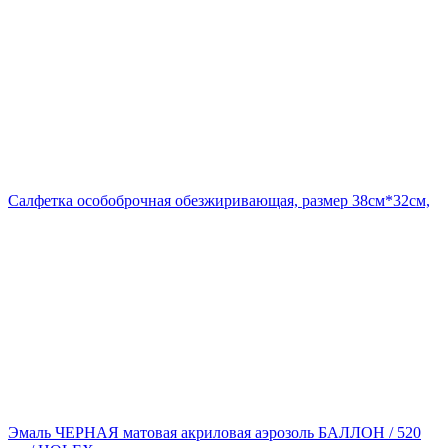
Салфетка особоброчная обезжиривающая, размер 38см*32см,
Эмаль ЧЕРНАЯ матовая акриловая аэрозоль БАЛЛОН / 520