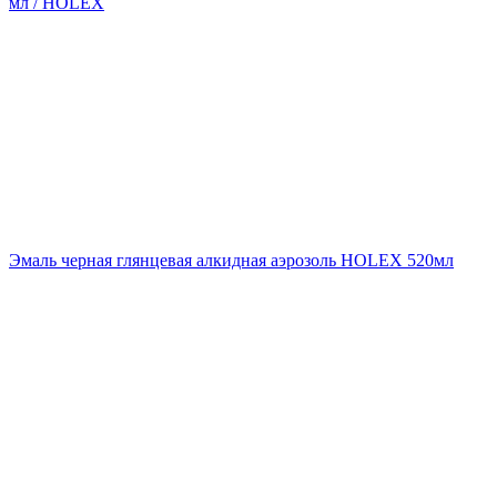
мл / HOLEX
Эмаль черная глянцевая алкидная аэрозоль HOLEX 520мл