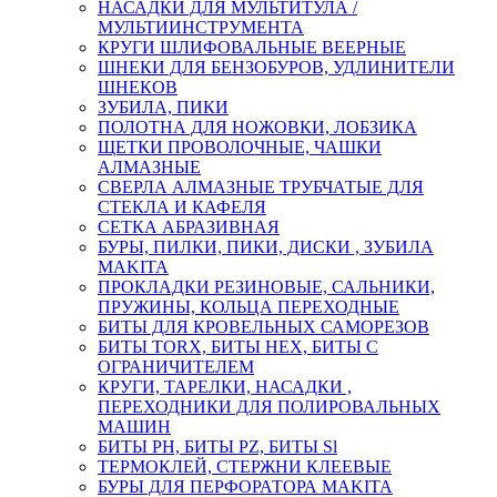
НАСАДКИ ДЛЯ МУЛЬТИТУЛА /
МУЛЬТИИНСТРУМЕНТА
КРУГИ ШЛИФОВАЛЬНЫЕ ВЕЕРНЫЕ
ШНЕКИ ДЛЯ БЕНЗОБУРОВ, УДЛИНИТЕЛИ
ШНЕКОВ
ЗУБИЛА, ПИКИ
ПОЛОТНА ДЛЯ НОЖОВКИ, ЛОБЗИКА
ЩЕТКИ ПРОВОЛОЧНЫЕ, ЧАШКИ
АЛМАЗНЫЕ
СВЕРЛА АЛМАЗНЫЕ ТРУБЧАТЫЕ ДЛЯ
СТЕКЛА И КАФЕЛЯ
СЕТКА АБРАЗИВНАЯ
БУРЫ, ПИЛКИ, ПИКИ, ДИСКИ , ЗУБИЛА
MAKITA
ПРОКЛАДКИ РЕЗИНОВЫЕ, САЛЬНИКИ,
ПРУЖИНЫ, КОЛЬЦА ПЕРЕХОДНЫЕ
БИТЫ ДЛЯ КРОВЕЛЬНЫХ САМОРЕЗОВ
БИТЫ TORX, БИТЫ НЕХ, БИТЫ С
ОГРАНИЧИТЕЛЕМ
КРУГИ, ТАРЕЛКИ, НАСАДКИ ,
ПЕРЕХОДНИКИ ДЛЯ ПОЛИРОВАЛЬНЫХ
МАШИН
БИТЫ PH, БИТЫ PZ, БИТЫ Sl
ТЕРМОКЛЕЙ, СТЕРЖНИ КЛЕЕВЫЕ
БУРЫ ДЛЯ ПЕРФОРАТОРА MAKITA