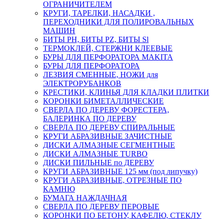
ОГРАНИЧИТЕЛЕМ
КРУГИ, ТАРЕЛКИ, НАСАДКИ ,
ПЕРЕХОДНИКИ ДЛЯ ПОЛИРОВАЛЬНЫХ
МАШИН
БИТЫ PH, БИТЫ PZ, БИТЫ Sl
ТЕРМОКЛЕЙ, СТЕРЖНИ КЛЕЕВЫЕ
БУРЫ ДЛЯ ПЕРФОРАТОРА MAKITA
БУРЫ ДЛЯ ПЕРФОРАТОРА
ЛЕЗВИЯ СМЕННЫЕ, НОЖИ для
ЭЛЕКТРОРУБАНКОВ
КРЕСТИКИ, КЛИНЬЯ ДЛЯ КЛАДКИ ПЛИТКИ
КОРОНКИ БИМЕТАЛЛИЧЕСКИЕ
СВЕРЛА ПО ДЕРЕВУ ФОРЕСТЕРА,
БАЛЕРИНКА ПО ДЕРЕВУ
СВЕРЛА ПО ДЕРЕВУ СПИРАЛЬНЫЕ
КРУГИ АБРАЗИВНЫЕ ЗАЧИСТНЫЕ
ДИСКИ АЛМАЗНЫЕ СЕГМЕНТНЫЕ
ДИСКИ АЛМАЗНЫЕ TURBO
ДИСКИ ПИЛЬНЫЕ по ДЕРЕВУ
КРУГИ АБРАЗИВНЫЕ 125 мм (под липучку)
КРУГИ АБРАЗИВНЫЕ, ОТРЕЗНЫЕ ПО
КАМНЮ
БУМАГА НАЖДАЧНАЯ
СВЕРЛА ПО ДЕРЕВУ ПЕРОВЫЕ
КОРОНКИ ПО БЕТОНУ, КАФЕЛЮ, СТЕКЛУ