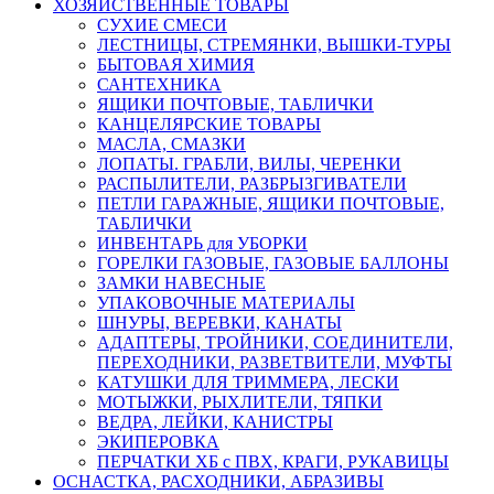
ХОЗЯЙСТВЕННЫЕ ТОВАРЫ
СУХИЕ СМЕСИ
ЛЕСТНИЦЫ, СТРЕМЯНКИ, ВЫШКИ-ТУРЫ
БЫТОВАЯ ХИМИЯ
САНТЕХНИКА
ЯЩИКИ ПОЧТОВЫЕ, ТАБЛИЧКИ
КАНЦЕЛЯРСКИЕ ТОВАРЫ
МАСЛА, СМАЗКИ
ЛОПАТЫ. ГРАБЛИ, ВИЛЫ, ЧЕРЕНКИ
РАСПЫЛИТЕЛИ, РАЗБРЫЗГИВАТЕЛИ
ПЕТЛИ ГАРАЖНЫЕ, ЯЩИКИ ПОЧТОВЫЕ,
ТАБЛИЧКИ
ИНВЕНТАРЬ для УБОРКИ
ГОРЕЛКИ ГАЗОВЫЕ, ГАЗОВЫЕ БАЛЛОНЫ
ЗАМКИ НАВЕСНЫЕ
УПАКОВОЧНЫЕ МАТЕРИАЛЫ
ШНУРЫ, ВЕРЕВКИ, КАНАТЫ
АДАПТЕРЫ, ТРОЙНИКИ, СОЕДИНИТЕЛИ,
ПЕРЕХОДНИКИ, РАЗВЕТВИТЕЛИ, МУФТЫ
КАТУШКИ ДЛЯ ТРИММЕРА, ЛЕСКИ
МОТЫЖКИ, РЫХЛИТЕЛИ, ТЯПКИ
ВЕДРА, ЛЕЙКИ, КАНИСТРЫ
ЭКИПЕРОВКА
ПЕРЧАТКИ ХБ с ПВХ, КРАГИ, РУКАВИЦЫ
ОСНАСТКА, РАСХОДНИКИ, АБРАЗИВЫ