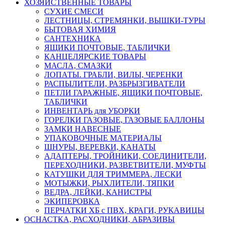
ХОЗЯЙСТВЕННЫЕ ТОВАРЫ
СУХИЕ СМЕСИ
ЛЕСТНИЦЫ, СТРЕМЯНКИ, ВЫШКИ-ТУРЫ
БЫТОВАЯ ХИМИЯ
САНТЕХНИКА
ЯЩИКИ ПОЧТОВЫЕ, ТАБЛИЧКИ
КАНЦЕЛЯРСКИЕ ТОВАРЫ
МАСЛА, СМАЗКИ
ЛОПАТЫ. ГРАБЛИ, ВИЛЫ, ЧЕРЕНКИ
РАСПЫЛИТЕЛИ, РАЗБРЫЗГИВАТЕЛИ
ПЕТЛИ ГАРАЖНЫЕ, ЯЩИКИ ПОЧТОВЫЕ,
ТАБЛИЧКИ
ИНВЕНТАРЬ для УБОРКИ
ГОРЕЛКИ ГАЗОВЫЕ, ГАЗОВЫЕ БАЛЛОНЫ
ЗАМКИ НАВЕСНЫЕ
УПАКОВОЧНЫЕ МАТЕРИАЛЫ
ШНУРЫ, ВЕРЕВКИ, КАНАТЫ
АДАПТЕРЫ, ТРОЙНИКИ, СОЕДИНИТЕЛИ,
ПЕРЕХОДНИКИ, РАЗВЕТВИТЕЛИ, МУФТЫ
КАТУШКИ ДЛЯ ТРИММЕРА, ЛЕСКИ
МОТЫЖКИ, РЫХЛИТЕЛИ, ТЯПКИ
ВЕДРА, ЛЕЙКИ, КАНИСТРЫ
ЭКИПЕРОВКА
ПЕРЧАТКИ ХБ с ПВХ, КРАГИ, РУКАВИЦЫ
ОСНАСТКА, РАСХОДНИКИ, АБРАЗИВЫ