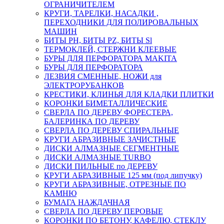
ОГРАНИЧИТЕЛЕМ
КРУГИ, ТАРЕЛКИ, НАСАДКИ ,
ПЕРЕХОДНИКИ ДЛЯ ПОЛИРОВАЛЬНЫХ
МАШИН
БИТЫ PH, БИТЫ PZ, БИТЫ Sl
ТЕРМОКЛЕЙ, СТЕРЖНИ КЛЕЕВЫЕ
БУРЫ ДЛЯ ПЕРФОРАТОРА MAKITA
БУРЫ ДЛЯ ПЕРФОРАТОРА
ЛЕЗВИЯ СМЕННЫЕ, НОЖИ для
ЭЛЕКТРОРУБАНКОВ
КРЕСТИКИ, КЛИНЬЯ ДЛЯ КЛАДКИ ПЛИТКИ
КОРОНКИ БИМЕТАЛЛИЧЕСКИЕ
СВЕРЛА ПО ДЕРЕВУ ФОРЕСТЕРА,
БАЛЕРИНКА ПО ДЕРЕВУ
СВЕРЛА ПО ДЕРЕВУ СПИРАЛЬНЫЕ
КРУГИ АБРАЗИВНЫЕ ЗАЧИСТНЫЕ
ДИСКИ АЛМАЗНЫЕ СЕГМЕНТНЫЕ
ДИСКИ АЛМАЗНЫЕ TURBO
ДИСКИ ПИЛЬНЫЕ по ДЕРЕВУ
КРУГИ АБРАЗИВНЫЕ 125 мм (под липучку)
КРУГИ АБРАЗИВНЫЕ, ОТРЕЗНЫЕ ПО
КАМНЮ
БУМАГА НАЖДАЧНАЯ
СВЕРЛА ПО ДЕРЕВУ ПЕРОВЫЕ
КОРОНКИ ПО БЕТОНУ, КАФЕЛЮ, СТЕКЛУ