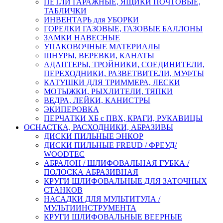
ПЕТЛИ ГАРАЖНЫЕ, ЯЩИКИ ПОЧТОВЫЕ,
ТАБЛИЧКИ
ИНВЕНТАРЬ для УБОРКИ
ГОРЕЛКИ ГАЗОВЫЕ, ГАЗОВЫЕ БАЛЛОНЫ
ЗАМКИ НАВЕСНЫЕ
УПАКОВОЧНЫЕ МАТЕРИАЛЫ
ШНУРЫ, ВЕРЕВКИ, КАНАТЫ
АДАПТЕРЫ, ТРОЙНИКИ, СОЕДИНИТЕЛИ,
ПЕРЕХОДНИКИ, РАЗВЕТВИТЕЛИ, МУФТЫ
КАТУШКИ ДЛЯ ТРИММЕРА, ЛЕСКИ
МОТЫЖКИ, РЫХЛИТЕЛИ, ТЯПКИ
ВЕДРА, ЛЕЙКИ, КАНИСТРЫ
ЭКИПЕРОВКА
ПЕРЧАТКИ ХБ с ПВХ, КРАГИ, РУКАВИЦЫ
ОСНАСТКА, РАСХОДНИКИ, АБРАЗИВЫ
ДИСКИ ПИЛЬНЫЕ ЭНКОР
ДИСКИ ПИЛЬНЫЕ FREUD / ФРЕУД/
WOODTEC
АБРАЛОН / ШЛИФОВАЛЬНАЯ ГУБКА /
ПОЛОСКА АБРАЗИВНАЯ
КРУГИ ШЛИФОВАЛЬНЫЕ ДЛЯ ЗАТОЧНЫХ
СТАНКОВ
НАСАДКИ ДЛЯ МУЛЬТИТУЛА /
МУЛЬТИИНСТРУМЕНТА
КРУГИ ШЛИФОВАЛЬНЫЕ ВЕЕРНЫЕ