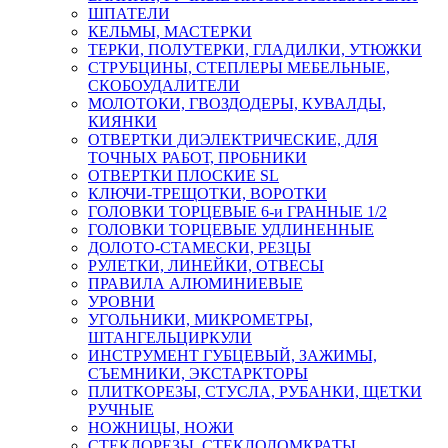
ШПАТЕЛИ
КЕЛЬМЫ, МАСТЕРКИ
ТЕРКИ, ПОЛУТЕРКИ, ГЛАДИЛКИ, УТЮЖКИ
СТРУБЦИНЫ, СТЕПЛЕРЫ МЕБЕЛЬНЫЕ,
СКОБОУДАЛИТЕЛИ
МОЛОТОКИ, ГВОЗДОДЕРЫ, КУВАЛДЫ,
КИЯНКИ
ОТВЕРТКИ ДИЭЛЕКТРИЧЕСКИЕ, ДЛЯ
ТОЧНЫХ РАБОТ, ПРОБНИКИ
ОТВЕРТКИ ПЛОСКИЕ SL
КЛЮЧИ-ТРЕЩОТКИ, ВОРОТКИ
ГОЛОВКИ ТОРЦЕВЫЕ 6-и ГРАННЫЕ 1/2
ГОЛОВКИ ТОРЦЕВЫЕ УДЛИНЕННЫЕ
ДОЛОТО-СТАМЕСКИ, РЕЗЦЫ
РУЛЕТКИ, ЛИНЕЙКИ, ОТВЕСЫ
ПРАВИЛА АЛЮМИНИЕВЫЕ
УРОВНИ
УГОЛЬНИКИ, МИКРОМЕТРЫ,
ШТАНГЕЛЬЦИРКУЛИ
ИНСТРУМЕНТ ГУБЦЕВЫЙ, ЗАЖИМЫ,
СЪЕМНИКИ, ЭКСТАРКТОРЫ
ПЛИТКОРЕЗЫ, СТУСЛА, РУБАНКИ, ЩЕТКИ
РУЧНЫЕ
НОЖНИЦЫ, НОЖИ
СТЕКЛОРЕЗЫ, СТЕКЛОДОМКРАТЫ