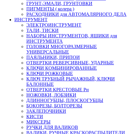
ГРУНТ-ЭМАЛИ, ГРУНТОВКИ
ПИГМЕНТЫ ( колера )
РАСХОДНИКИ для АВТОМАЛЯРНОГО ДЕЛА
ИНСТРУМЕНТ
ЭЛЕКТРОИНСТРУМЕНТ
ТАЛИ, ТИСКИ
НАБОРЫ ИНСТРУМЕНТОВ, ЯЩИКИ для
ИНСТРУМЕНТА
ГОЛОВКИ МНОГОРАЗМЕРНЫЕ
УНИВЕРСАЛЬНЫЕ
ПАЯЛЬНИКИ, ПРИПОИ
ОТВЕРТКИ РЕВЕРСИВНЫЕ, УДАРНЫЕ
КЛЮЧИ КОМБИНИРОВАННЫЕ
КЛЮЧИ РОЖКОВЫЕ
КЛЮЧ ТРУБНЫЙ РЫЧАЖНЫЙ, КЛЮЧИ
БАЛОННЫЕ
ОТВЕРТКИ КРЕСТОВЫЕ Рн
НОЖОВКИ, ЛОБЗИКИ
ДЛИННОГУБЦЫ, ПЛОСКОГУБЦЫ
БОКОРЕЗЫ, БОЛТОРЕЗЫ
ЗАКЛЕПОЧНИКИ
КИСТИ
МИКСЕРЫ
РУЧКИ ДЛЯ ВАЛИКОВ
ВАЛИКИ, РУЧНЫЕ КРАСКОРАСПЫЛИТЕЛИ