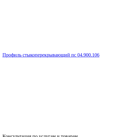
Профиль стыкоперекрывающий пс 04.900.106
Консультация по услугам и товарам