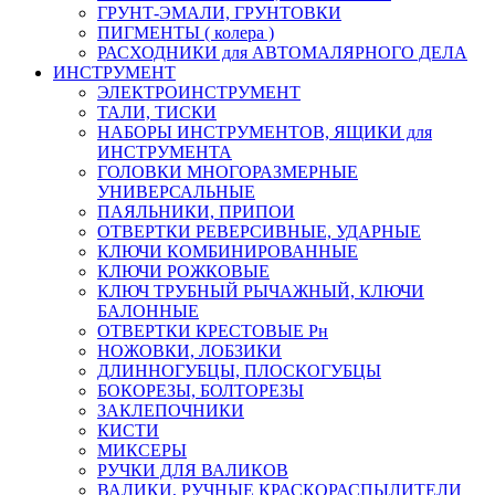
ГРУНТ-ЭМАЛИ, ГРУНТОВКИ
ПИГМЕНТЫ ( колера )
РАСХОДНИКИ для АВТОМАЛЯРНОГО ДЕЛА
ИНСТРУМЕНТ
ЭЛЕКТРОИНСТРУМЕНТ
ТАЛИ, ТИСКИ
НАБОРЫ ИНСТРУМЕНТОВ, ЯЩИКИ для
ИНСТРУМЕНТА
ГОЛОВКИ МНОГОРАЗМЕРНЫЕ
УНИВЕРСАЛЬНЫЕ
ПАЯЛЬНИКИ, ПРИПОИ
ОТВЕРТКИ РЕВЕРСИВНЫЕ, УДАРНЫЕ
КЛЮЧИ КОМБИНИРОВАННЫЕ
КЛЮЧИ РОЖКОВЫЕ
КЛЮЧ ТРУБНЫЙ РЫЧАЖНЫЙ, КЛЮЧИ
БАЛОННЫЕ
ОТВЕРТКИ КРЕСТОВЫЕ Рн
НОЖОВКИ, ЛОБЗИКИ
ДЛИННОГУБЦЫ, ПЛОСКОГУБЦЫ
БОКОРЕЗЫ, БОЛТОРЕЗЫ
ЗАКЛЕПОЧНИКИ
КИСТИ
МИКСЕРЫ
РУЧКИ ДЛЯ ВАЛИКОВ
ВАЛИКИ, РУЧНЫЕ КРАСКОРАСПЫЛИТЕЛИ