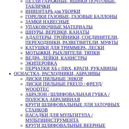
ПЕТЛИ ГАРАЖНЫЕ, ЯЩИКИ ПОЧТОВЫЕ,
ТАБЛИЧКИ
ИНВЕНТАРЬ для УБОРКИ
ГОРЕЛКИ ГАЗОВЫЕ, ГАЗОВЫЕ БАЛЛОНЫ
ЗАМКИ НАВЕСНЫЕ
УПАКОВОЧНЫЕ МАТЕРИАЛЫ
ШНУРЫ, ВЕРЕВКИ, КАНАТЫ
АДАПТЕРЫ, ТРОЙНИКИ, СОЕДИНИТЕЛИ,
ПЕРЕХОДНИКИ, РАЗВЕТВИТЕЛИ, МУФТЫ
КАТУШКИ ДЛЯ ТРИММЕРА, ЛЕСКИ
МОТЫЖКИ, РЫХЛИТЕЛИ, ТЯПКИ
ВЕДРА, ЛЕЙКИ, КАНИСТРЫ
ЭКИПЕРОВКА
ПЕРЧАТКИ ХБ с ПВХ, КРАГИ, РУКАВИЦЫ
ОСНАСТКА, РАСХОДНИКИ, АБРАЗИВЫ
ДИСКИ ПИЛЬНЫЕ ЭНКОР
ДИСКИ ПИЛЬНЫЕ FREUD / ФРЕУД/
WOODTEC
АБРАЛОН / ШЛИФОВАЛЬНАЯ ГУБКА /
ПОЛОСКА АБРАЗИВНАЯ
КРУГИ ШЛИФОВАЛЬНЫЕ ДЛЯ ЗАТОЧНЫХ
СТАНКОВ
НАСАДКИ ДЛЯ МУЛЬТИТУЛА /
МУЛЬТИИНСТРУМЕНТА
КРУГИ ШЛИФОВАЛЬНЫЕ ВЕЕРНЫЕ