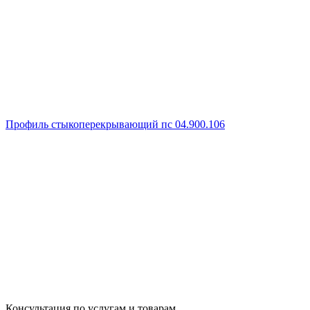
Профиль стыкоперекрывающий пс 04.900.106
Консультация по услугам и товарам