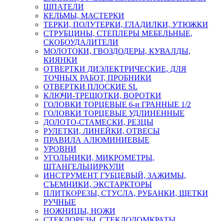
ШПАТЕЛИ
КЕЛЬМЫ, МАСТЕРКИ
ТЕРКИ, ПОЛУТЕРКИ, ГЛАДИЛКИ, УТЮЖКИ
СТРУБЦИНЫ, СТЕПЛЕРЫ МЕБЕЛЬНЫЕ,
СКОБОУДАЛИТЕЛИ
МОЛОТОКИ, ГВОЗДОДЕРЫ, КУВАЛДЫ,
КИЯНКИ
ОТВЕРТКИ ДИЭЛЕКТРИЧЕСКИЕ, ДЛЯ
ТОЧНЫХ РАБОТ, ПРОБНИКИ
ОТВЕРТКИ ПЛОСКИЕ SL
КЛЮЧИ-ТРЕЩОТКИ, ВОРОТКИ
ГОЛОВКИ ТОРЦЕВЫЕ 6-и ГРАННЫЕ 1/2
ГОЛОВКИ ТОРЦЕВЫЕ УДЛИНЕННЫЕ
ДОЛОТО-СТАМЕСКИ, РЕЗЦЫ
РУЛЕТКИ, ЛИНЕЙКИ, ОТВЕСЫ
ПРАВИЛА АЛЮМИНИЕВЫЕ
УРОВНИ
УГОЛЬНИКИ, МИКРОМЕТРЫ,
ШТАНГЕЛЬЦИРКУЛИ
ИНСТРУМЕНТ ГУБЦЕВЫЙ, ЗАЖИМЫ,
СЪЕМНИКИ, ЭКСТАРКТОРЫ
ПЛИТКОРЕЗЫ, СТУСЛА, РУБАНКИ, ЩЕТКИ
РУЧНЫЕ
НОЖНИЦЫ, НОЖИ
СТЕКЛОРЕЗЫ, СТЕКЛОДОМКРАТЫ