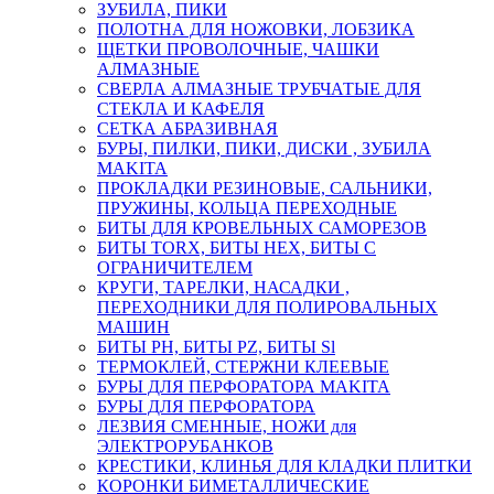
ЗУБИЛА, ПИКИ
ПОЛОТНА ДЛЯ НОЖОВКИ, ЛОБЗИКА
ЩЕТКИ ПРОВОЛОЧНЫЕ, ЧАШКИ
АЛМАЗНЫЕ
СВЕРЛА АЛМАЗНЫЕ ТРУБЧАТЫЕ ДЛЯ
СТЕКЛА И КАФЕЛЯ
СЕТКА АБРАЗИВНАЯ
БУРЫ, ПИЛКИ, ПИКИ, ДИСКИ , ЗУБИЛА
MAKITA
ПРОКЛАДКИ РЕЗИНОВЫЕ, САЛЬНИКИ,
ПРУЖИНЫ, КОЛЬЦА ПЕРЕХОДНЫЕ
БИТЫ ДЛЯ КРОВЕЛЬНЫХ САМОРЕЗОВ
БИТЫ TORX, БИТЫ НЕХ, БИТЫ С
ОГРАНИЧИТЕЛЕМ
КРУГИ, ТАРЕЛКИ, НАСАДКИ ,
ПЕРЕХОДНИКИ ДЛЯ ПОЛИРОВАЛЬНЫХ
МАШИН
БИТЫ PH, БИТЫ PZ, БИТЫ Sl
ТЕРМОКЛЕЙ, СТЕРЖНИ КЛЕЕВЫЕ
БУРЫ ДЛЯ ПЕРФОРАТОРА MAKITA
БУРЫ ДЛЯ ПЕРФОРАТОРА
ЛЕЗВИЯ СМЕННЫЕ, НОЖИ для
ЭЛЕКТРОРУБАНКОВ
КРЕСТИКИ, КЛИНЬЯ ДЛЯ КЛАДКИ ПЛИТКИ
КОРОНКИ БИМЕТАЛЛИЧЕСКИЕ