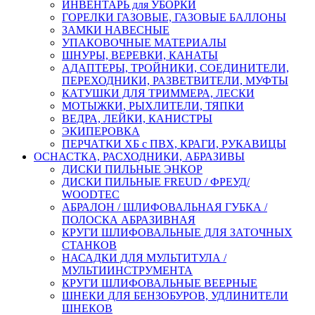
ИНВЕНТАРЬ для УБОРКИ
ГОРЕЛКИ ГАЗОВЫЕ, ГАЗОВЫЕ БАЛЛОНЫ
ЗАМКИ НАВЕСНЫЕ
УПАКОВОЧНЫЕ МАТЕРИАЛЫ
ШНУРЫ, ВЕРЕВКИ, КАНАТЫ
АДАПТЕРЫ, ТРОЙНИКИ, СОЕДИНИТЕЛИ,
ПЕРЕХОДНИКИ, РАЗВЕТВИТЕЛИ, МУФТЫ
КАТУШКИ ДЛЯ ТРИММЕРА, ЛЕСКИ
МОТЫЖКИ, РЫХЛИТЕЛИ, ТЯПКИ
ВЕДРА, ЛЕЙКИ, КАНИСТРЫ
ЭКИПЕРОВКА
ПЕРЧАТКИ ХБ с ПВХ, КРАГИ, РУКАВИЦЫ
ОСНАСТКА, РАСХОДНИКИ, АБРАЗИВЫ
ДИСКИ ПИЛЬНЫЕ ЭНКОР
ДИСКИ ПИЛЬНЫЕ FREUD / ФРЕУД/
WOODTEC
АБРАЛОН / ШЛИФОВАЛЬНАЯ ГУБКА /
ПОЛОСКА АБРАЗИВНАЯ
КРУГИ ШЛИФОВАЛЬНЫЕ ДЛЯ ЗАТОЧНЫХ
СТАНКОВ
НАСАДКИ ДЛЯ МУЛЬТИТУЛА /
МУЛЬТИИНСТРУМЕНТА
КРУГИ ШЛИФОВАЛЬНЫЕ ВЕЕРНЫЕ
ШНЕКИ ДЛЯ БЕНЗОБУРОВ, УДЛИНИТЕЛИ
ШНЕКОВ