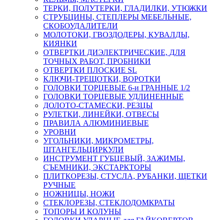
ТЕРКИ, ПОЛУТЕРКИ, ГЛАДИЛКИ, УТЮЖКИ
СТРУБЦИНЫ, СТЕПЛЕРЫ МЕБЕЛЬНЫЕ,
СКОБОУДАЛИТЕЛИ
МОЛОТОКИ, ГВОЗДОДЕРЫ, КУВАЛДЫ,
КИЯНКИ
ОТВЕРТКИ ДИЭЛЕКТРИЧЕСКИЕ, ДЛЯ
ТОЧНЫХ РАБОТ, ПРОБНИКИ
ОТВЕРТКИ ПЛОСКИЕ SL
КЛЮЧИ-ТРЕЩОТКИ, ВОРОТКИ
ГОЛОВКИ ТОРЦЕВЫЕ 6-и ГРАННЫЕ 1/2
ГОЛОВКИ ТОРЦЕВЫЕ УДЛИНЕННЫЕ
ДОЛОТО-СТАМЕСКИ, РЕЗЦЫ
РУЛЕТКИ, ЛИНЕЙКИ, ОТВЕСЫ
ПРАВИЛА АЛЮМИНИЕВЫЕ
УРОВНИ
УГОЛЬНИКИ, МИКРОМЕТРЫ,
ШТАНГЕЛЬЦИРКУЛИ
ИНСТРУМЕНТ ГУБЦЕВЫЙ, ЗАЖИМЫ,
СЪЕМНИКИ, ЭКСТАРКТОРЫ
ПЛИТКОРЕЗЫ, СТУСЛА, РУБАНКИ, ЩЕТКИ
РУЧНЫЕ
НОЖНИЦЫ, НОЖИ
СТЕКЛОРЕЗЫ, СТЕКЛОДОМКРАТЫ
ТОПОРЫ И КОЛУНЫ