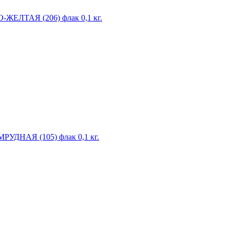
О-ЖЕЛТАЯ (206) флак 0,1 кг.
МРУДНАЯ (105) флак 0,1 кг.