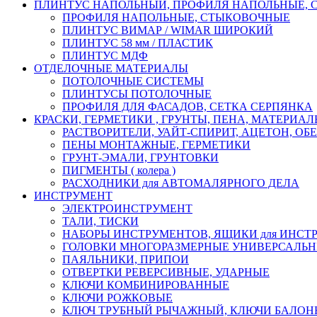
ПЛИНТУС НАПОЛЬНЫЙ, ПРОФИЛЯ НАПОЛЬНЫЕ,
ПРОФИЛЯ НАПОЛЬНЫЕ, СТЫКОВОЧНЫЕ
ПЛИНТУС ВИМАР / WIMAR ШИРОКИЙ
ПЛИНТУС 58 мм / ПЛАСТИК
ПЛИНТУС МДФ
ОТДЕЛОЧНЫЕ МАТЕРИАЛЫ
ПОТОЛОЧНЫЕ СИСТЕМЫ
ПЛИНТУСЫ ПОТОЛОЧНЫЕ
ПРОФИЛЯ ДЛЯ ФАСАДОВ, СЕТКА СЕРПЯНКА
КРАСКИ, ГЕРМЕТИКИ , ГРУНТЫ, ПЕНА, МАТЕРИА
РАСТВОРИТЕЛИ, УАЙТ-СПИРИТ, АЦЕТОН, О
ПЕНЫ МОНТАЖНЫЕ, ГЕРМЕТИКИ
ГРУНТ-ЭМАЛИ, ГРУНТОВКИ
ПИГМЕНТЫ ( колера )
РАСХОДНИКИ для АВТОМАЛЯРНОГО ДЕЛА
ИНСТРУМЕНТ
ЭЛЕКТРОИНСТРУМЕНТ
ТАЛИ, ТИСКИ
НАБОРЫ ИНСТРУМЕНТОВ, ЯЩИКИ для ИНСТ
ГОЛОВКИ МНОГОРАЗМЕРНЫЕ УНИВЕРСАЛЬ
ПАЯЛЬНИКИ, ПРИПОИ
ОТВЕРТКИ РЕВЕРСИВНЫЕ, УДАРНЫЕ
КЛЮЧИ КОМБИНИРОВАННЫЕ
КЛЮЧИ РОЖКОВЫЕ
КЛЮЧ ТРУБНЫЙ РЫЧАЖНЫЙ, КЛЮЧИ БАЛО