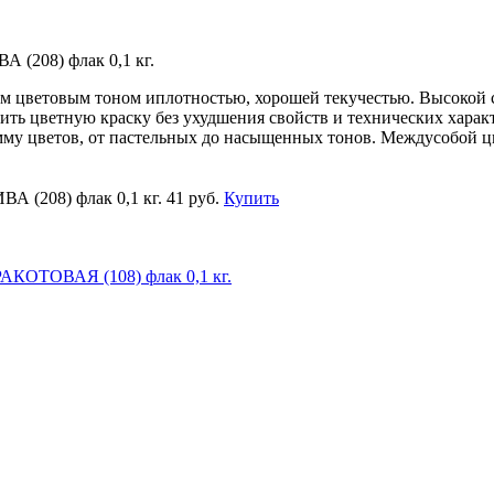
А (208) флак 0,1 кг.
м цветовым тоном иплотностью, хорошей текучестью. Высокой 
ить цветную краску без ухудшения свойств и технических хара
му цветов, от пастельных до насыщенных тонов. Междусобой ц
ВА (208) флак 0,1 кг.
41 руб.
Купить
РАКОТОВАЯ (108) флак 0,1 кг.