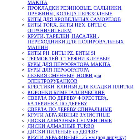
MAKITA
ПРОКЛАДКИ РЕЗИНОВЫЕ, САЛЬНИКИ,
ПРУЖИНЫ, КОЛЬЦА ПЕРЕХОДНЫЕ
БИТЫ ДЛЯ КРОВЕЛЬНЫХ САМОРЕЗОВ
БИТЫ TORX, БИТЫ НЕХ, БИТЫ С
ОГРАНИЧИТЕЛЕМ
КРУГИ, ТАРЕЛКИ, НАСАДКИ ,
ПЕРЕХОДНИКИ ДЛЯ ПОЛИРОВАЛЬНЫХ
МАШИН
БИТЫ PH, БИТЫ PZ, БИТЫ Sl
ТЕРМОКЛЕЙ, СТЕРЖНИ КЛЕЕВЫЕ
БУРЫ ДЛЯ ПЕРФОРАТОРА MAKITA
БУРЫ ДЛЯ ПЕРФОРАТОРА
ЛЕЗВИЯ СМЕННЫЕ, НОЖИ для
ЭЛЕКТРОРУБАНКОВ
КРЕСТИКИ, КЛИНЬЯ ДЛЯ КЛАДКИ ПЛИТКИ
КОРОНКИ БИМЕТАЛЛИЧЕСКИЕ
СВЕРЛА ПО ДЕРЕВУ ФОРЕСТЕРА,
БАЛЕРИНКА ПО ДЕРЕВУ
СВЕРЛА ПО ДЕРЕВУ СПИРАЛЬНЫЕ
КРУГИ АБРАЗИВНЫЕ ЗАЧИСТНЫЕ
ДИСКИ АЛМАЗНЫЕ СЕГМЕНТНЫЕ
ДИСКИ АЛМАЗНЫЕ TURBO
ДИСКИ ПИЛЬНЫЕ по ДЕРЕВУ
КРУГИ АБРАЗИВНЫЕ 125 мм (под липучку)