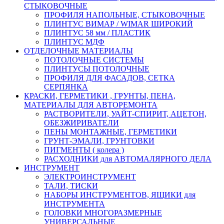
СТЫКОВОЧНЫЕ
ПРОФИЛЯ НАПОЛЬНЫЕ, СТЫКОВОЧНЫЕ
ПЛИНТУС ВИМАР / WIMAR ШИРОКИЙ
ПЛИНТУС 58 мм / ПЛАСТИК
ПЛИНТУС МДФ
ОТДЕЛОЧНЫЕ МАТЕРИАЛЫ
ПОТОЛОЧНЫЕ СИСТЕМЫ
ПЛИНТУСЫ ПОТОЛОЧНЫЕ
ПРОФИЛЯ ДЛЯ ФАСАДОВ, СЕТКА
СЕРПЯНКА
КРАСКИ, ГЕРМЕТИКИ , ГРУНТЫ, ПЕНА,
МАТЕРИАЛЫ ДЛЯ АВТОРЕМОНТА
РАСТВОРИТЕЛИ, УАЙТ-СПИРИТ, АЦЕТОН,
ОБЕЗЖИРИВАТЕЛИ
ПЕНЫ МОНТАЖНЫЕ, ГЕРМЕТИКИ
ГРУНТ-ЭМАЛИ, ГРУНТОВКИ
ПИГМЕНТЫ ( колера )
РАСХОДНИКИ для АВТОМАЛЯРНОГО ДЕЛА
ИНСТРУМЕНТ
ЭЛЕКТРОИНСТРУМЕНТ
ТАЛИ, ТИСКИ
НАБОРЫ ИНСТРУМЕНТОВ, ЯЩИКИ для
ИНСТРУМЕНТА
ГОЛОВКИ МНОГОРАЗМЕРНЫЕ
УНИВЕРСАЛЬНЫЕ