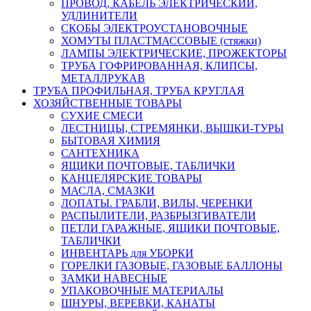
ПРОВОД, КАБЕЛЬ ЭЛЕКТРИЧЕСКИЙ,
УДЛИНИТЕЛИ
СКОБЫ ЭЛЕКТРОУСТАНОВОЧНЫЕ
ХОМУТЫ ПЛАСТМАССОВЫЕ (стяжки)
ЛАМПЫ ЭЛЕКТРИЧЕСКИЕ, ПРОЖЕКТОРЫ
ТРУБА ГОФРИРОВАННАЯ, КЛИПСЫ,
МЕТАЛЛРУКАВ
ТРУБА ПРОФИЛЬНАЯ, ТРУБА КРУГЛАЯ
ХОЗЯЙСТВЕННЫЕ ТОВАРЫ
СУХИЕ СМЕСИ
ЛЕСТНИЦЫ, СТРЕМЯНКИ, ВЫШКИ-ТУРЫ
БЫТОВАЯ ХИМИЯ
САНТЕХНИКА
ЯЩИКИ ПОЧТОВЫЕ, ТАБЛИЧКИ
КАНЦЕЛЯРСКИЕ ТОВАРЫ
МАСЛА, СМАЗКИ
ЛОПАТЫ. ГРАБЛИ, ВИЛЫ, ЧЕРЕНКИ
РАСПЫЛИТЕЛИ, РАЗБРЫЗГИВАТЕЛИ
ПЕТЛИ ГАРАЖНЫЕ, ЯЩИКИ ПОЧТОВЫЕ,
ТАБЛИЧКИ
ИНВЕНТАРЬ для УБОРКИ
ГОРЕЛКИ ГАЗОВЫЕ, ГАЗОВЫЕ БАЛЛОНЫ
ЗАМКИ НАВЕСНЫЕ
УПАКОВОЧНЫЕ МАТЕРИАЛЫ
ШНУРЫ, ВЕРЕВКИ, КАНАТЫ