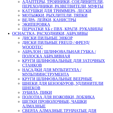
АДАПТЕРЫ, ТРОЙНИКИ, СОЕДИНИТЕЛИ,
ПЕРЕХОДНИКИ, РАЗВЕТВИТЕЛИ, МУФТЫ
КАТУШКИ ДЛЯ ТРИММЕРА, ЛЕСКИ
МОТЫЖКИ, РЫХЛИТЕЛИ, ТЯПКИ
ВЕДРА, ЛЕЙКИ, КАНИСТРЫ
ЭКИПЕРОВКА
ПЕРЧАТКИ ХБ с ПВХ, КРАГИ, РУКАВИЦЫ
ОСНАСТКА, РАСХОДНИКИ, АБРАЗИВЫ
ДИСКИ ПИЛЬНЫЕ ЭНКОР
ДИСКИ ПИЛЬНЫЕ FREUD / ФРЕУД/
WOODTEC
АБРАЛОН / ШЛИФОВАЛЬНАЯ ГУБКА /
ПОЛОСКА АБРАЗИВНАЯ
КРУГИ ШЛИФОВАЛЬНЫЕ ДЛЯ ЗАТОЧНЫХ
СТАНКОВ
НАСАДКИ ДЛЯ МУЛЬТИТУЛА /
МУЛЬТИИНСТРУМЕНТА
КРУГИ ШЛИФОВАЛЬНЫЕ ВЕЕРНЫЕ
ШНЕКИ ДЛЯ БЕНЗОБУРОВ, УДЛИНИТЕЛИ
ШНЕКОВ
ЗУБИЛА, ПИКИ
ПОЛОТНА ДЛЯ НОЖОВКИ, ЛОБЗИКА
ЩЕТКИ ПРОВОЛОЧНЫЕ, ЧАШКИ
АЛМАЗНЫЕ
СВЕРЛА АЛМАЗНЫЕ ТРУБЧАТЫЕ ДЛЯ