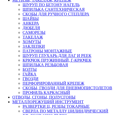
МЕТИЗЫ, ТАКЕЛАЖ, КРЕПЕЖ
ШУРУП ПО БЕТОНУ НАГЕЛЬ
ШПИЛЬКА САНТЕХНИЧЕСКАЯ
СКОБЫ ДЛЯ РУЧНОГО СТЕПЛЕРА
ШАЙБЫ
АНКЕРА
ДЮБЕЛЯ
САМОРЕЗЫ
ТАКЕЛАЖ
ХОМУТЫ
ЗАКЛЕПКИ
ПАТРОНЫ МОНТАЖНЫЕ
ШУРУП ГЛУХАРЬ ДЛЯ ЛАГ И РЕЕК
КРЮЧОК ПРУЖИННЫЙ, Г-КРЮЧЕК
ШПИЛЬКА РЕЗЬБОВАЯ
БОЛТЫ
ГАЙКА
ГВОЗДИ
ПЕРФОРИРОВАННЫЙ КРЕПЕЖ
СКОБЫ, ГВОЗДИ ДЛЯ ПНЕВМОПИСТОЛЕТОВ
ПРОФИЛЬ КАРКАСНЫЙ
ОТВОДЫ, СГОНЫ, ПОЛУСГОНЫ
МЕТАЛЛОРЕЖУЩИЙ ИНСТРУМЕНТ
РАЗВЕРТКИ Ц, РЕЗЦЫ ТОКАРНЫЕ
СВЕРЛА ПО МЕТАЛЛУ ЦИЛИНДРИЧЕСКИЙ