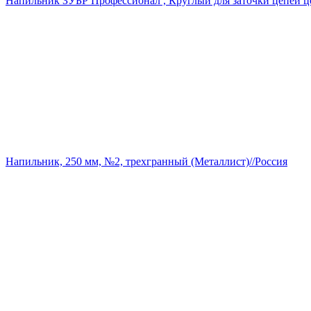
Напильник ЗУБР Профессионал , Круглый для заточки цепей цеп
Напильник, 250 мм, №2, трехгранный (Металлист)//Россия