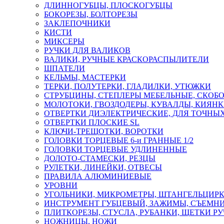
ДЛИННОГУБЦЫ, ПЛОСКОГУБЦЫ
БОКОРЕЗЫ, БОЛТОРЕЗЫ
ЗАКЛЕПОЧНИКИ
КИСТИ
МИКСЕРЫ
РУЧКИ ДЛЯ ВАЛИКОВ
ВАЛИКИ, РУЧНЫЕ КРАСКОРАСПЫЛИТЕЛИ
ШПАТЕЛИ
КЕЛЬМЫ, МАСТЕРКИ
ТЕРКИ, ПОЛУТЕРКИ, ГЛАДИЛКИ, УТЮЖКИ
СТРУБЦИНЫ, СТЕПЛЕРЫ МЕБЕЛЬНЫЕ, СКОБ
МОЛОТОКИ, ГВОЗДОДЕРЫ, КУВАЛДЫ, КИЯН
ОТВЕРТКИ ДИЭЛЕКТРИЧЕСКИЕ, ДЛЯ ТОЧНЫХ
ОТВЕРТКИ ПЛОСКИЕ SL
КЛЮЧИ-ТРЕЩОТКИ, ВОРОТКИ
ГОЛОВКИ ТОРЦЕВЫЕ 6-и ГРАННЫЕ 1/2
ГОЛОВКИ ТОРЦЕВЫЕ УДЛИНЕННЫЕ
ДОЛОТО-СТАМЕСКИ, РЕЗЦЫ
РУЛЕТКИ, ЛИНЕЙКИ, ОТВЕСЫ
ПРАВИЛА АЛЮМИНИЕВЫЕ
УРОВНИ
УГОЛЬНИКИ, МИКРОМЕТРЫ, ШТАНГЕЛЬЦИР
ИНСТРУМЕНТ ГУБЦЕВЫЙ, ЗАЖИМЫ, СЪЕМНИ
ПЛИТКОРЕЗЫ, СТУСЛА, РУБАНКИ, ЩЕТКИ Р
НОЖНИЦЫ, НОЖИ