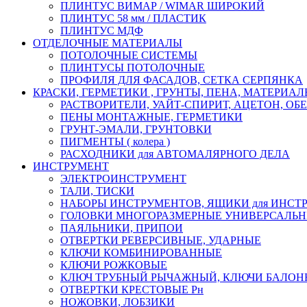
ПЛИНТУС ВИМАР / WIMAR ШИРОКИЙ
ПЛИНТУС 58 мм / ПЛАСТИК
ПЛИНТУС МДФ
ОТДЕЛОЧНЫЕ МАТЕРИАЛЫ
ПОТОЛОЧНЫЕ СИСТЕМЫ
ПЛИНТУСЫ ПОТОЛОЧНЫЕ
ПРОФИЛЯ ДЛЯ ФАСАДОВ, СЕТКА СЕРПЯНКА
КРАСКИ, ГЕРМЕТИКИ , ГРУНТЫ, ПЕНА, МАТЕРИА
РАСТВОРИТЕЛИ, УАЙТ-СПИРИТ, АЦЕТОН, О
ПЕНЫ МОНТАЖНЫЕ, ГЕРМЕТИКИ
ГРУНТ-ЭМАЛИ, ГРУНТОВКИ
ПИГМЕНТЫ ( колера )
РАСХОДНИКИ для АВТОМАЛЯРНОГО ДЕЛА
ИНСТРУМЕНТ
ЭЛЕКТРОИНСТРУМЕНТ
ТАЛИ, ТИСКИ
НАБОРЫ ИНСТРУМЕНТОВ, ЯЩИКИ для ИНСТ
ГОЛОВКИ МНОГОРАЗМЕРНЫЕ УНИВЕРСАЛЬ
ПАЯЛЬНИКИ, ПРИПОИ
ОТВЕРТКИ РЕВЕРСИВНЫЕ, УДАРНЫЕ
КЛЮЧИ КОМБИНИРОВАННЫЕ
КЛЮЧИ РОЖКОВЫЕ
КЛЮЧ ТРУБНЫЙ РЫЧАЖНЫЙ, КЛЮЧИ БАЛО
ОТВЕРТКИ КРЕСТОВЫЕ Рн
НОЖОВКИ, ЛОБЗИКИ