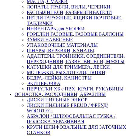
МАСЛА, СМАЗКИ
ЛОПАТЫ. ГРАБЛИ, ВИЛЫ, ЧЕРЕНКИ
РАСПЫЛИТЕЛИ, РАЗБРЫЗГИВАТЕЛИ
ПЕТЛИ ГАРАЖНЫЕ, ЯЩИКИ ПОЧТОВЫЕ,
ТАБЛИЧКИ
ИНВЕНТАРЬ для УБОРКИ
ГОРЕЛКИ ГАЗОВЫЕ, ГАЗОВЫЕ БАЛЛОНЫ
ЗАМКИ НАВЕСНЫЕ
УПАКОВОЧНЫЕ МАТЕРИАЛЫ
ШНУРЫ, ВЕРЕВКИ, КАНАТЫ
АДАПТЕРЫ, ТРОЙНИКИ, СОЕДИНИТЕЛИ,
ПЕРЕХОДНИКИ, РАЗВЕТВИТЕЛИ, МУФТЫ
КАТУШКИ ДЛЯ ТРИММЕРА, ЛЕСКИ
МОТЫЖКИ, РЫХЛИТЕЛИ, ТЯПКИ
ВЕДРА, ЛЕЙКИ, КАНИСТРЫ
ЭКИПЕРОВКА
ПЕРЧАТКИ ХБ с ПВХ, КРАГИ, РУКАВИЦЫ
ОСНАСТКА, РАСХОДНИКИ, АБРАЗИВЫ
ДИСКИ ПИЛЬНЫЕ ЭНКОР
ДИСКИ ПИЛЬНЫЕ FREUD / ФРЕУД/
WOODTEC
АБРАЛОН / ШЛИФОВАЛЬНАЯ ГУБКА /
ПОЛОСКА АБРАЗИВНАЯ
КРУГИ ШЛИФОВАЛЬНЫЕ ДЛЯ ЗАТОЧНЫХ
СТАНКОВ