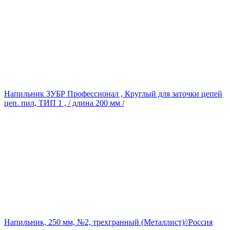
Напильник ЗУБР Профессионал , Круглый для заточки цепей
цеп. пил, ТИП 1 , / длина 200 мм /
Напильник, 250 мм, №2, трехгранный (Металлист)//Россия