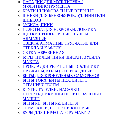
НАСАДКИ ДЛЯ МУЛЬТИТУЛА /
МУЛЬТИИНСТРУМЕНТА
КРУГИ ШЛИФОВАЛЬНЫЕ ВЕЕРНЫЕ
ШНЕКИ ДЛЯ БЕНЗОБУРОВ, УДЛИНИТЕЛИ
ШНЕКОВ
ЗУБИЛА, ПИКИ
ПОЛОТНА ДЛЯ НОЖОВКИ, ЛОБЗИКА
ЩЕТКИ ПРОВОЛОЧНЫЕ, ЧАШКИ
АЛМАЗНЫЕ
СВЕРЛА АЛМАЗНЫЕ ТРУБЧАТЫЕ ДЛЯ
СТЕКЛА И КАФЕЛЯ
СЕТКА АБРАЗИВНАЯ
БУРЫ, ПИЛКИ, ПИКИ, ДИСКИ , ЗУБИЛА
MAKITA
ПРОКЛАДКИ РЕЗИНОВЫЕ, САЛЬНИКИ,
ПРУЖИНЫ, КОЛЬЦА ПЕРЕХОДНЫЕ
БИТЫ ДЛЯ КРОВЕЛЬНЫХ САМОРЕЗОВ
БИТЫ TORX, БИТЫ НЕХ, БИТЫ С
ОГРАНИЧИТЕЛЕМ
КРУГИ, ТАРЕЛКИ, НАСАДКИ ,
ПЕРЕХОДНИКИ ДЛЯ ПОЛИРОВАЛЬНЫХ
МАШИН
БИТЫ PH, БИТЫ PZ, БИТЫ Sl
ТЕРМОКЛЕЙ, СТЕРЖНИ КЛЕЕВЫЕ
БУРЫ ДЛЯ ПЕРФОРАТОРА MAKITA