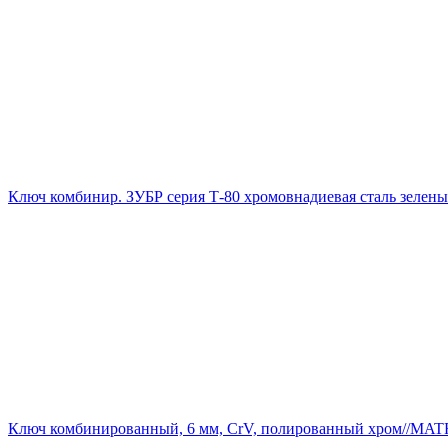
Ключ комбинир. ЗУБР серия Т-80 хромовнадиевая сталь зелен
Ключ комбинированный, 6 мм, CrV, полированный хром//MAT