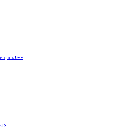
ый цинк 9мм
RIX