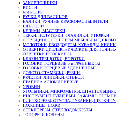
ЗАКЛЕПОЧНИКИ
КИСТИ
МИКСЕРЫ
РУЧКИ ДЛЯ ВАЛИКОВ
ВАЛИКИ, РУЧНЫЕ КРАСКОРАСПЫЛИТЕЛИ
ШПАТЕЛИ
КЕЛЬМЫ, МАСТЕРКИ
ТЕРКИ, ПОЛУТЕРКИ, ГЛАДИЛКИ, УТЮЖКИ
СТРУБЦИНЫ, СТЕПЛЕРЫ МЕБЕЛЬНЫЕ, СКОБ
МОЛОТОКИ, ГВОЗДОДЕРЫ, КУВАЛДЫ, КИЯН
ОТВЕРТКИ ДИЭЛЕКТРИЧЕСКИЕ, ДЛЯ ТОЧНЫХ
ОТВЕРТКИ ПЛОСКИЕ SL
КЛЮЧИ-ТРЕЩОТКИ, ВОРОТКИ
ГОЛОВКИ ТОРЦЕВЫЕ 6-и ГРАННЫЕ 1/2
ГОЛОВКИ ТОРЦЕВЫЕ УДЛИНЕННЫЕ
ДОЛОТО-СТАМЕСКИ, РЕЗЦЫ
РУЛЕТКИ, ЛИНЕЙКИ, ОТВЕСЫ
ПРАВИЛА АЛЮМИНИЕВЫЕ
УРОВНИ
УГОЛЬНИКИ, МИКРОМЕТРЫ, ШТАНГЕЛЬЦИР
ИНСТРУМЕНТ ГУБЦЕВЫЙ, ЗАЖИМЫ, СЪЕМНИ
ПЛИТКОРЕЗЫ, СТУСЛА, РУБАНКИ, ЩЕТКИ Р
НОЖНИЦЫ, НОЖИ
СТЕКЛОРЕЗЫ, СТЕКЛОДОМКРАТЫ
ТОПОРЫ И КОЛУНЫ