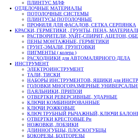
ПЛИНТУС МДФ
ОТДЕЛОЧНЫЕ МАТЕРИАЛЫ
ПОТОЛОЧНЫЕ СИСТЕМЫ
ПЛИНТУСЫ ПОТОЛОЧНЫЕ
ПРОФИЛЯ ДЛЯ ФАСАДОВ, СЕТКА СЕРПЯНКА
КРАСКИ, ГЕРМЕТИКИ , ГРУНТЫ, ПЕНА, МАТЕРИА
РАСТВОРИТЕЛИ, УАЙТ-СПИРИТ, АЦЕТОН, О
ПЕНЫ МОНТАЖНЫЕ, ГЕРМЕТИКИ
ГРУНТ-ЭМАЛИ, ГРУНТОВКИ
ПИГМЕНТЫ ( колера )
РАСХОДНИКИ для АВТОМАЛЯРНОГО ДЕЛА
ИНСТРУМЕНТ
ЭЛЕКТРОИНСТРУМЕНТ
ТАЛИ, ТИСКИ
НАБОРЫ ИНСТРУМЕНТОВ, ЯЩИКИ для ИНСТ
ГОЛОВКИ МНОГОРАЗМЕРНЫЕ УНИВЕРСАЛЬ
ПАЯЛЬНИКИ, ПРИПОИ
ОТВЕРТКИ РЕВЕРСИВНЫЕ, УДАРНЫЕ
КЛЮЧИ КОМБИНИРОВАННЫЕ
КЛЮЧИ РОЖКОВЫЕ
КЛЮЧ ТРУБНЫЙ РЫЧАЖНЫЙ, КЛЮЧИ БАЛО
ОТВЕРТКИ КРЕСТОВЫЕ Рн
НОЖОВКИ, ЛОБЗИКИ
ДЛИННОГУБЦЫ, ПЛОСКОГУБЦЫ
БОКОРЕЗЫ, БОЛТОРЕЗЫ