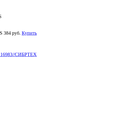
S
SS
384 руб.
Купить
Т 16983//СИБРТЕХ