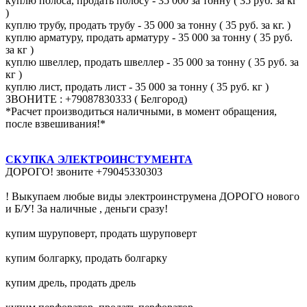
куплю полоса, продать полосу - 35 000 за тонну ( 35 руб. за кг
)
куплю трубу, продать трубу - 35 000 за тонну ( 35 руб. за кг. )
куплю арматуру, продать арматуру - 35 000 за тонну ( 35 руб.
за кг )
куплю швеллер, продать швеллер - 35 000 за тонну ( 35 руб. за
кг )
куплю лист, продать лист - 35 000 за тонну ( 35 руб. кг )
ЗВОНИТЕ : +79087830333 ( Белгород)
*Расчет производиться наличными, в момент обращения,
после взвешивания!*
СКУПКА ЭЛЕКТРОИНСТУМЕНТА
ДОРОГО! звоните +79045330303
! Выкупаем любые виды электроинструмена ДОРОГО нового
и Б/У! За наличные , деньги сразу!
купим шуруповерт, продать шуруповерт
купим болгарку, продать болгарку
купим дрель, продать дрель