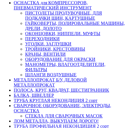
ОСНАСТКА для КОМПРЕССОРОВ,
ПНЕВМАТИЧЕСКИЙ ИНСТРУМЕНТ
ПИСТОЛЕТЫ ПРОДУВОЧНЫЕ, ДЛЯ
ПОДКАЧКИ ШИН, КАРТУШНЫЕ
ГАЙКОВЕРТЫ, ПОЛИРОВАЛЬНЫЕ МАШИНЫ,
ДРЕЛИ, ДОЛОТО
ОКОНЦОВКИ, НИППЕЛИ. МУФТЫ
ПЕРЕХОДНИКИ
УГОЛКИ. ЗАГЛУШКИ
ТРОЙНИКИ, КРЕСТОВИНЫ
КРАНЫ, ВЕНТИЛИ
ОБОРУДОВАНИЕ ДЛЯ ОКРАСКИ
МАНОМЕТРЫ, ВЛАГООТДЕЛИТЕЛИ,
ФИЛЬТРЫ
ШЛАНГИ ВОЗДУШНЫЕ
МЕТАЛЛОПРОКАТ Б/У, ДЕЛОВОЙ
МЕТАЛЛОПРОКАТ
ПОЛОСА, КРУГ, КВАДРАТ, ШЕСТИГРАННИК
БАЛКА, ШВЕЛЛЕР
ТРУБА КРУГЛАЯ НЕКОНДИЦИЯ 2 сорт
СВАРОЧНОЕ ОБОРУДОВАНИЕ, ЭЛЕКТРОДЫ,
ОСНАСТКА
СТЕКЛА ДЛЯ СВАРОЧНЫХ МАСОК
ЛОМ МЕТАЛЛА, ВЫКУПАЕМ ДОРОГО!
ТРУБА ПРОФИЛЬНАЯ НЕКОНДИЦИЯ 2 сорт