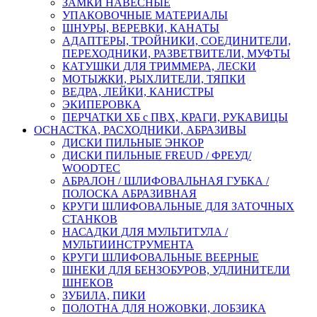
ЗАМКИ НАВЕСНЫЕ
УПАКОВОЧНЫЕ МАТЕРИАЛЫ
ШНУРЫ, ВЕРЕВКИ, КАНАТЫ
АДАПТЕРЫ, ТРОЙНИКИ, СОЕДИНИТЕЛИ,
ПЕРЕХОДНИКИ, РАЗВЕТВИТЕЛИ, МУФТЫ
КАТУШКИ ДЛЯ ТРИММЕРА, ЛЕСКИ
МОТЫЖКИ, РЫХЛИТЕЛИ, ТЯПКИ
ВЕДРА, ЛЕЙКИ, КАНИСТРЫ
ЭКИПЕРОВКА
ПЕРЧАТКИ ХБ с ПВХ, КРАГИ, РУКАВИЦЫ
ОСНАСТКА, РАСХОДНИКИ, АБРАЗИВЫ
ДИСКИ ПИЛЬНЫЕ ЭНКОР
ДИСКИ ПИЛЬНЫЕ FREUD / ФРЕУД/
WOODTEC
АБРАЛОН / ШЛИФОВАЛЬНАЯ ГУБКА /
ПОЛОСКА АБРАЗИВНАЯ
КРУГИ ШЛИФОВАЛЬНЫЕ ДЛЯ ЗАТОЧНЫХ
СТАНКОВ
НАСАДКИ ДЛЯ МУЛЬТИТУЛА /
МУЛЬТИИНСТРУМЕНТА
КРУГИ ШЛИФОВАЛЬНЫЕ ВЕЕРНЫЕ
ШНЕКИ ДЛЯ БЕНЗОБУРОВ, УДЛИНИТЕЛИ
ШНЕКОВ
ЗУБИЛА, ПИКИ
ПОЛОТНА ДЛЯ НОЖОВКИ, ЛОБЗИКА