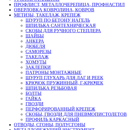
ПРОФЛИСТ, МЕТАЛЛОЧЕРЕПИЦА, ПРОФНАСТИЛ
ОВЕРЛОВКА КОВРОЛИНА, КОВРОВ
МЕТИЗЫ, ТАКЕЛАЖ, КРЕПЕЖ
ШУРУП ПО БЕТОНУ НАГЕЛЬ
ШПИЛЬКА САНТЕХНИЧЕСКАЯ
СКОБЫ ДЛЯ РУЧНОГО СТЕПЛЕРА
ШАЙБЫ
АНКЕРА
ДЮБЕЛЯ
САМОРЕЗЫ
ТАКЕЛАЖ
ХОМУТЫ
ЗАКЛЕПКИ
ПАТРОНЫ МОНТАЖНЫЕ
ШУРУП ГЛУХАРЬ ДЛЯ ЛАГ И РЕЕК
КРЮЧОК ПРУЖИННЫЙ, Г-КРЮЧЕК
ШПИЛЬКА РЕЗЬБОВАЯ
БОЛТЫ
ГАЙКА
ГВОЗДИ
ПЕРФОРИРОВАННЫЙ КРЕПЕЖ
СКОБЫ, ГВОЗДИ ДЛЯ ПНЕВМОПИСТОЛЕТОВ
ПРОФИЛЬ КАРКАСНЫЙ
ОТВОДЫ, СГОНЫ, ПОЛУСГОНЫ
МЕТАЛЛОРЕЖУЩИЙ ИНСТРУМЕНТ