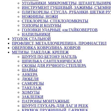
УГОЛЬНИКИ, МИКРОМЕТРЫ, ШТАНГЕЛЬЦИР
ИНСТРУМЕНТ ГУБЦЕВЫЙ, ЗАЖИМЫ, СЪЕМНИ
ПЛИТКОРЕЗЫ, СТУСЛА, РУБАНКИ, ЩЕТКИ Р
НОЖНИЦЫ, НОЖИ
СТЕКЛОРЕЗЫ, СТЕКЛОДОМКРАТЫ
ТОПОРЫ И КОЛУНЫ
ГОЛОВКИ УДАРНЫЕ для ГАЙКОВЕРТОВ
НАПИЛЬНИКИ
УГОЛОК СТАЛЬНОЙ
ПРОФЛИСТ, МЕТАЛЛОЧЕРЕПИЦА, ПРОФНАСТИЛ
ОВЕРЛОВКА КОВРОЛИНА, КОВРОВ
МЕТИЗЫ, ТАКЕЛАЖ, КРЕПЕЖ
ШУРУП ПО БЕТОНУ НАГЕЛЬ
ШПИЛЬКА САНТЕХНИЧЕСКАЯ
СКОБЫ ДЛЯ РУЧНОГО СТЕПЛЕРА
ШАЙБЫ
АНКЕРА
ДЮБЕЛЯ
САМОРЕЗЫ
ТАКЕЛАЖ
ХОМУТЫ
ЗАКЛЕПКИ
ПАТРОНЫ МОНТАЖНЫЕ
ШУРУП ГЛУХАРЬ ДЛЯ ЛАГ И РЕЕК
КРЮЧОК ПРУЖИННЫЙ, Г-КРЮЧЕК