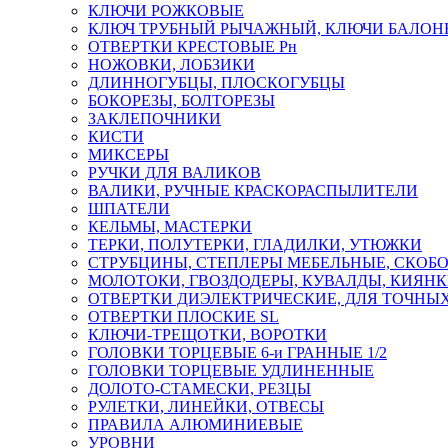
КЛЮЧИ РОЖКОВЫЕ
КЛЮЧ ТРУБНЫЙ РЫЧАЖНЫЙ, КЛЮЧИ БАЛО
ОТВЕРТКИ КРЕСТОВЫЕ Рн
НОЖОВКИ, ЛОБЗИКИ
ДЛИННОГУБЦЫ, ПЛОСКОГУБЦЫ
БОКОРЕЗЫ, БОЛТОРЕЗЫ
ЗАКЛЕПОЧНИКИ
КИСТИ
МИКСЕРЫ
РУЧКИ ДЛЯ ВАЛИКОВ
ВАЛИКИ, РУЧНЫЕ КРАСКОРАСПЫЛИТЕЛИ
ШПАТЕЛИ
КЕЛЬМЫ, МАСТЕРКИ
ТЕРКИ, ПОЛУТЕРКИ, ГЛАДИЛКИ, УТЮЖКИ
СТРУБЦИНЫ, СТЕПЛЕРЫ МЕБЕЛЬНЫЕ, СКОБ
МОЛОТОКИ, ГВОЗДОДЕРЫ, КУВАЛДЫ, КИЯН
ОТВЕРТКИ ДИЭЛЕКТРИЧЕСКИЕ, ДЛЯ ТОЧНЫХ
ОТВЕРТКИ ПЛОСКИЕ SL
КЛЮЧИ-ТРЕЩОТКИ, ВОРОТКИ
ГОЛОВКИ ТОРЦЕВЫЕ 6-и ГРАННЫЕ 1/2
ГОЛОВКИ ТОРЦЕВЫЕ УДЛИНЕННЫЕ
ДОЛОТО-СТАМЕСКИ, РЕЗЦЫ
РУЛЕТКИ, ЛИНЕЙКИ, ОТВЕСЫ
ПРАВИЛА АЛЮМИНИЕВЫЕ
УРОВНИ