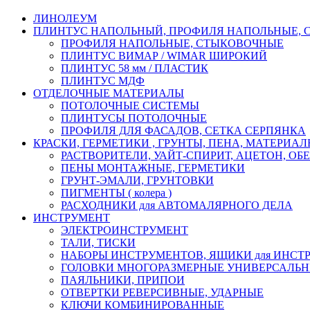
ЛИНОЛЕУМ
ПЛИНТУС НАПОЛЬНЫЙ, ПРОФИЛЯ НАПОЛЬНЫЕ,
ПРОФИЛЯ НАПОЛЬНЫЕ, СТЫКОВОЧНЫЕ
ПЛИНТУС ВИМАР / WIMAR ШИРОКИЙ
ПЛИНТУС 58 мм / ПЛАСТИК
ПЛИНТУС МДФ
ОТДЕЛОЧНЫЕ МАТЕРИАЛЫ
ПОТОЛОЧНЫЕ СИСТЕМЫ
ПЛИНТУСЫ ПОТОЛОЧНЫЕ
ПРОФИЛЯ ДЛЯ ФАСАДОВ, СЕТКА СЕРПЯНКА
КРАСКИ, ГЕРМЕТИКИ , ГРУНТЫ, ПЕНА, МАТЕРИА
РАСТВОРИТЕЛИ, УАЙТ-СПИРИТ, АЦЕТОН, О
ПЕНЫ МОНТАЖНЫЕ, ГЕРМЕТИКИ
ГРУНТ-ЭМАЛИ, ГРУНТОВКИ
ПИГМЕНТЫ ( колера )
РАСХОДНИКИ для АВТОМАЛЯРНОГО ДЕЛА
ИНСТРУМЕНТ
ЭЛЕКТРОИНСТРУМЕНТ
ТАЛИ, ТИСКИ
НАБОРЫ ИНСТРУМЕНТОВ, ЯЩИКИ для ИНСТ
ГОЛОВКИ МНОГОРАЗМЕРНЫЕ УНИВЕРСАЛЬ
ПАЯЛЬНИКИ, ПРИПОИ
ОТВЕРТКИ РЕВЕРСИВНЫЕ, УДАРНЫЕ
КЛЮЧИ КОМБИНИРОВАННЫЕ