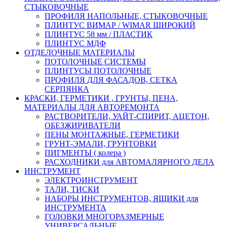
СТЫКОВОЧНЫЕ
ПРОФИЛЯ НАПОЛЬНЫЕ, СТЫКОВОЧНЫЕ
ПЛИНТУС ВИМАР / WIMAR ШИРОКИЙ
ПЛИНТУС 58 мм / ПЛАСТИК
ПЛИНТУС МДФ
ОТДЕЛОЧНЫЕ МАТЕРИАЛЫ
ПОТОЛОЧНЫЕ СИСТЕМЫ
ПЛИНТУСЫ ПОТОЛОЧНЫЕ
ПРОФИЛЯ ДЛЯ ФАСАДОВ, СЕТКА
СЕРПЯНКА
КРАСКИ, ГЕРМЕТИКИ , ГРУНТЫ, ПЕНА,
МАТЕРИАЛЫ ДЛЯ АВТОРЕМОНТА
РАСТВОРИТЕЛИ, УАЙТ-СПИРИТ, АЦЕТОН,
ОБЕЗЖИРИВАТЕЛИ
ПЕНЫ МОНТАЖНЫЕ, ГЕРМЕТИКИ
ГРУНТ-ЭМАЛИ, ГРУНТОВКИ
ПИГМЕНТЫ ( колера )
РАСХОДНИКИ для АВТОМАЛЯРНОГО ДЕЛА
ИНСТРУМЕНТ
ЭЛЕКТРОИНСТРУМЕНТ
ТАЛИ, ТИСКИ
НАБОРЫ ИНСТРУМЕНТОВ, ЯЩИКИ для
ИНСТРУМЕНТА
ГОЛОВКИ МНОГОРАЗМЕРНЫЕ
УНИВЕРСАЛЬНЫЕ