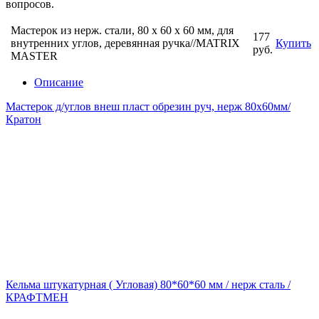
вопросов.
Мастерок из нерж. стали, 80 х 60 х 60 мм, для
177
внутренних углов, деревянная ручка//MATRIX
Купить
руб.
MASTER
Описание
Мастерок д/углов внеш пласт обрезин руч, нерж 80х60мм/
Кратон
Кельма штукатурная ( Угловая) 80*60*60 мм / нерж сталь /
КРАФТМЕН