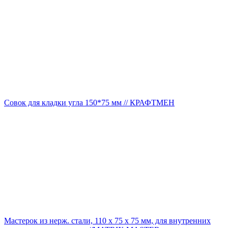
Совок для кладки угла 150*75 мм // КРАФТМЕН
Мастерок из нерж. стали, 110 х 75 х 75 мм, для внутренних