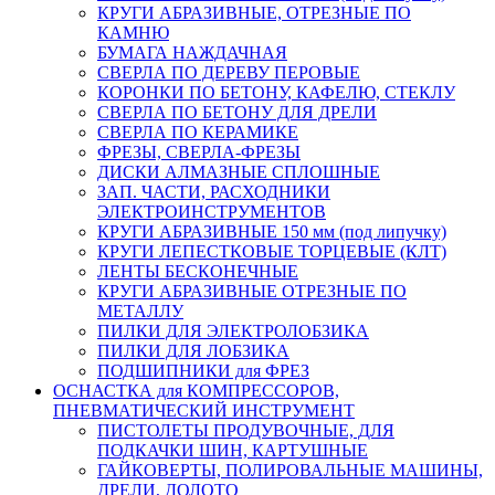
КРУГИ АБРАЗИВНЫЕ, ОТРЕЗНЫЕ ПО
КАМНЮ
БУМАГА НАЖДАЧНАЯ
СВЕРЛА ПО ДЕРЕВУ ПЕРОВЫЕ
КОРОНКИ ПО БЕТОНУ, КАФЕЛЮ, СТЕКЛУ
СВЕРЛА ПО БЕТОНУ ДЛЯ ДРЕЛИ
СВЕРЛА ПО КЕРАМИКЕ
ФРЕЗЫ, СВЕРЛА-ФРЕЗЫ
ДИСКИ АЛМАЗНЫЕ СПЛОШНЫЕ
ЗАП. ЧАСТИ, РАСХОДНИКИ
ЭЛЕКТРОИНСТРУМЕНТОВ
КРУГИ АБРАЗИВНЫЕ 150 мм (под липучку)
КРУГИ ЛЕПЕСТКОВЫЕ ТОРЦЕВЫЕ (КЛТ)
ЛЕНТЫ БЕСКОНЕЧНЫЕ
КРУГИ АБРАЗИВНЫЕ ОТРЕЗНЫЕ ПО
МЕТАЛЛУ
ПИЛКИ ДЛЯ ЭЛЕКТРОЛОБЗИКА
ПИЛКИ ДЛЯ ЛОБЗИКА
ПОДШИПНИКИ для ФРЕЗ
ОСНАСТКА для КОМПРЕССОРОВ,
ПНЕВМАТИЧЕСКИЙ ИНСТРУМЕНТ
ПИСТОЛЕТЫ ПРОДУВОЧНЫЕ, ДЛЯ
ПОДКАЧКИ ШИН, КАРТУШНЫЕ
ГАЙКОВЕРТЫ, ПОЛИРОВАЛЬНЫЕ МАШИНЫ,
ДРЕЛИ, ДОЛОТО