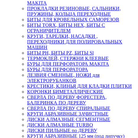
MAKITA
ПРОКЛАДКИ РЕЗИНОВЫЕ, САЛЬНИКИ,
ПРУЖИНЫ, КОЛЬЦА ПЕРЕХОДНЫЕ
БИТЫ ДЛЯ КРОВЕЛЬНЫХ САМОРЕЗОВ
БИТЫ TORX, БИТЫ НЕХ, БИТЫ С
ОГРАНИЧИТЕЛЕМ
КРУГИ, ТАРЕЛКИ, НАСАДКИ ,
ПЕРЕХОДНИКИ ДЛЯ ПОЛИРОВАЛЬНЫХ
МАШИН
БИТЫ PH, БИТЫ PZ, БИТЫ Sl
ТЕРМОКЛЕЙ, СТЕРЖНИ КЛЕЕВЫЕ
БУРЫ ДЛЯ ПЕРФОРАТОРА MAKITA
БУРЫ ДЛЯ ПЕРФОРАТОРА
ЛЕЗВИЯ СМЕННЫЕ, НОЖИ для
ЭЛЕКТРОРУБАНКОВ
КРЕСТИКИ, КЛИНЬЯ ДЛЯ КЛАДКИ ПЛИТКИ
КОРОНКИ БИМЕТАЛЛИЧЕСКИЕ
СВЕРЛА ПО ДЕРЕВУ ФОРЕСТЕРА,
БАЛЕРИНКА ПО ДЕРЕВУ
СВЕРЛА ПО ДЕРЕВУ СПИРАЛЬНЫЕ
КРУГИ АБРАЗИВНЫЕ ЗАЧИСТНЫЕ
ДИСКИ АЛМАЗНЫЕ СЕГМЕНТНЫЕ
ДИСКИ АЛМАЗНЫЕ TURBO
ДИСКИ ПИЛЬНЫЕ по ДЕРЕВУ
КРУГИ АБРАЗИВНЫЕ 125 мм (под липучку)