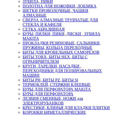
ЗУБИЛА, ПИКИ
ПОЛОТНА ДЛЯ НОЖОВКИ, ЛОБЗИКА
ЩЕТКИ ПРОВОЛОЧНЫЕ, ЧАШКИ
АЛМАЗНЫЕ
СВЕРЛА АЛМАЗНЫЕ ТРУБЧАТЫЕ ДЛЯ
СТЕКЛА И КАФЕЛЯ
СЕТКА АБРАЗИВНАЯ
БУРЫ, ПИЛКИ, ПИКИ, ДИСКИ , ЗУБИЛА
MAKITA
ПРОКЛАДКИ РЕЗИНОВЫЕ, САЛЬНИКИ,
ПРУЖИНЫ, КОЛЬЦА ПЕРЕХОДНЫЕ
БИТЫ ДЛЯ КРОВЕЛЬНЫХ САМОРЕЗОВ
БИТЫ TORX, БИТЫ НЕХ, БИТЫ С
ОГРАНИЧИТЕЛЕМ
КРУГИ, ТАРЕЛКИ, НАСАДКИ ,
ПЕРЕХОДНИКИ ДЛЯ ПОЛИРОВАЛЬНЫХ
МАШИН
БИТЫ PH, БИТЫ PZ, БИТЫ Sl
ТЕРМОКЛЕЙ, СТЕРЖНИ КЛЕЕВЫЕ
БУРЫ ДЛЯ ПЕРФОРАТОРА MAKITA
БУРЫ ДЛЯ ПЕРФОРАТОРА
ЛЕЗВИЯ СМЕННЫЕ, НОЖИ для
ЭЛЕКТРОРУБАНКОВ
КРЕСТИКИ, КЛИНЬЯ ДЛЯ КЛАДКИ ПЛИТКИ
КОРОНКИ БИМЕТАЛЛИЧЕСКИЕ