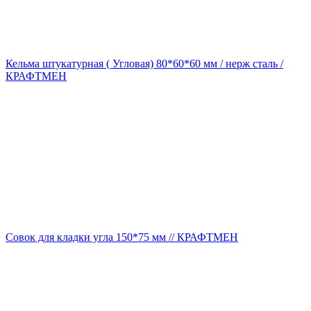
Кельма штукатурная ( Угловая) 80*60*60 мм / нерж сталь /
КРАФТМЕН
Совок для кладки угла 150*75 мм // КРАФТМЕН