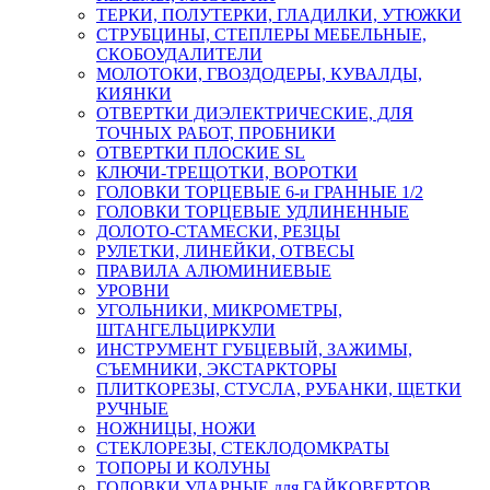
ТЕРКИ, ПОЛУТЕРКИ, ГЛАДИЛКИ, УТЮЖКИ
СТРУБЦИНЫ, СТЕПЛЕРЫ МЕБЕЛЬНЫЕ,
СКОБОУДАЛИТЕЛИ
МОЛОТОКИ, ГВОЗДОДЕРЫ, КУВАЛДЫ,
КИЯНКИ
ОТВЕРТКИ ДИЭЛЕКТРИЧЕСКИЕ, ДЛЯ
ТОЧНЫХ РАБОТ, ПРОБНИКИ
ОТВЕРТКИ ПЛОСКИЕ SL
КЛЮЧИ-ТРЕЩОТКИ, ВОРОТКИ
ГОЛОВКИ ТОРЦЕВЫЕ 6-и ГРАННЫЕ 1/2
ГОЛОВКИ ТОРЦЕВЫЕ УДЛИНЕННЫЕ
ДОЛОТО-СТАМЕСКИ, РЕЗЦЫ
РУЛЕТКИ, ЛИНЕЙКИ, ОТВЕСЫ
ПРАВИЛА АЛЮМИНИЕВЫЕ
УРОВНИ
УГОЛЬНИКИ, МИКРОМЕТРЫ,
ШТАНГЕЛЬЦИРКУЛИ
ИНСТРУМЕНТ ГУБЦЕВЫЙ, ЗАЖИМЫ,
СЪЕМНИКИ, ЭКСТАРКТОРЫ
ПЛИТКОРЕЗЫ, СТУСЛА, РУБАНКИ, ЩЕТКИ
РУЧНЫЕ
НОЖНИЦЫ, НОЖИ
СТЕКЛОРЕЗЫ, СТЕКЛОДОМКРАТЫ
ТОПОРЫ И КОЛУНЫ
ГОЛОВКИ УДАРНЫЕ для ГАЙКОВЕРТОВ