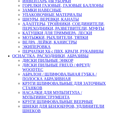
ИНВЕНТАРЬ для УБОРКИ
ГОРЕЛКИ ГАЗОВЫЕ, ГАЗОВЫЕ БАЛЛОНЫ
ЗАМКИ НАВЕСНЫЕ
УПАКОВОЧНЫЕ МАТЕРИАЛЫ
ШНУРЫ, ВЕРЕВКИ, КАНАТЫ
АДАПТЕРЫ, ТРОЙНИКИ, СОЕДИНИТЕЛИ,
ПЕРЕХОДНИКИ, РАЗВЕТВИТЕЛИ, МУФТЫ
КАТУШКИ ДЛЯ ТРИММЕРА, ЛЕСКИ
МОТЫЖКИ, РЫХЛИТЕЛИ, ТЯПКИ
ВЕДРА, ЛЕЙКИ, КАНИСТРЫ
ЭКИПЕРОВКА
ПЕРЧАТКИ ХБ с ПВХ, КРАГИ, РУКАВИЦЫ
ОСНАСТКА, РАСХОДНИКИ, АБРАЗИВЫ
ДИСКИ ПИЛЬНЫЕ ЭНКОР
ДИСКИ ПИЛЬНЫЕ FREUD / ФРЕУД/
WOODTEC
АБРАЛОН / ШЛИФОВАЛЬНАЯ ГУБКА /
ПОЛОСКА АБРАЗИВНАЯ
КРУГИ ШЛИФОВАЛЬНЫЕ ДЛЯ ЗАТОЧНЫХ
СТАНКОВ
НАСАДКИ ДЛЯ МУЛЬТИТУЛА /
МУЛЬТИИНСТРУМЕНТА
КРУГИ ШЛИФОВАЛЬНЫЕ ВЕЕРНЫЕ
ШНЕКИ ДЛЯ БЕНЗОБУРОВ, УДЛИНИТЕЛИ
ШНЕКОВ