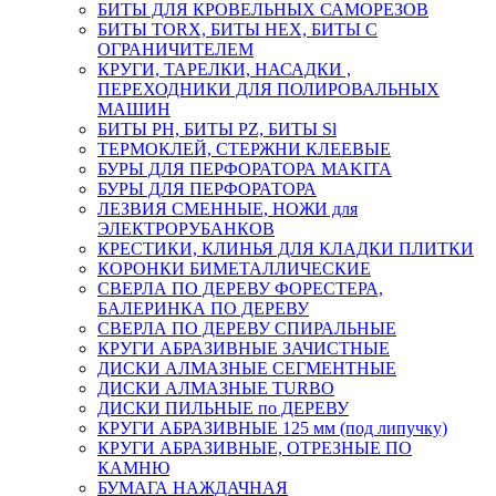
БИТЫ ДЛЯ КРОВЕЛЬНЫХ САМОРЕЗОВ
БИТЫ TORX, БИТЫ НЕХ, БИТЫ С
ОГРАНИЧИТЕЛЕМ
КРУГИ, ТАРЕЛКИ, НАСАДКИ ,
ПЕРЕХОДНИКИ ДЛЯ ПОЛИРОВАЛЬНЫХ
МАШИН
БИТЫ PH, БИТЫ PZ, БИТЫ Sl
ТЕРМОКЛЕЙ, СТЕРЖНИ КЛЕЕВЫЕ
БУРЫ ДЛЯ ПЕРФОРАТОРА MAKITA
БУРЫ ДЛЯ ПЕРФОРАТОРА
ЛЕЗВИЯ СМЕННЫЕ, НОЖИ для
ЭЛЕКТРОРУБАНКОВ
КРЕСТИКИ, КЛИНЬЯ ДЛЯ КЛАДКИ ПЛИТКИ
КОРОНКИ БИМЕТАЛЛИЧЕСКИЕ
СВЕРЛА ПО ДЕРЕВУ ФОРЕСТЕРА,
БАЛЕРИНКА ПО ДЕРЕВУ
СВЕРЛА ПО ДЕРЕВУ СПИРАЛЬНЫЕ
КРУГИ АБРАЗИВНЫЕ ЗАЧИСТНЫЕ
ДИСКИ АЛМАЗНЫЕ СЕГМЕНТНЫЕ
ДИСКИ АЛМАЗНЫЕ TURBO
ДИСКИ ПИЛЬНЫЕ по ДЕРЕВУ
КРУГИ АБРАЗИВНЫЕ 125 мм (под липучку)
КРУГИ АБРАЗИВНЫЕ, ОТРЕЗНЫЕ ПО
КАМНЮ
БУМАГА НАЖДАЧНАЯ