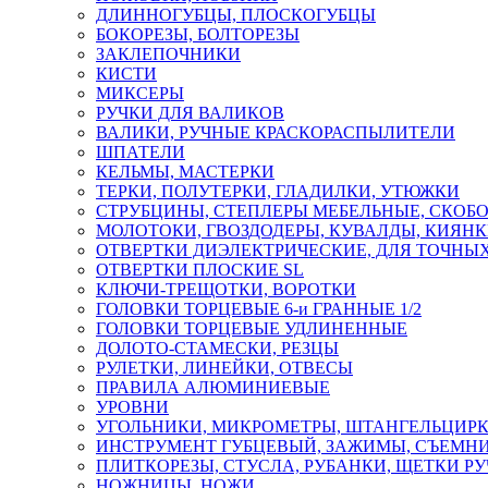
ДЛИННОГУБЦЫ, ПЛОСКОГУБЦЫ
БОКОРЕЗЫ, БОЛТОРЕЗЫ
ЗАКЛЕПОЧНИКИ
КИСТИ
МИКСЕРЫ
РУЧКИ ДЛЯ ВАЛИКОВ
ВАЛИКИ, РУЧНЫЕ КРАСКОРАСПЫЛИТЕЛИ
ШПАТЕЛИ
КЕЛЬМЫ, МАСТЕРКИ
ТЕРКИ, ПОЛУТЕРКИ, ГЛАДИЛКИ, УТЮЖКИ
СТРУБЦИНЫ, СТЕПЛЕРЫ МЕБЕЛЬНЫЕ, СКОБ
МОЛОТОКИ, ГВОЗДОДЕРЫ, КУВАЛДЫ, КИЯН
ОТВЕРТКИ ДИЭЛЕКТРИЧЕСКИЕ, ДЛЯ ТОЧНЫХ
ОТВЕРТКИ ПЛОСКИЕ SL
КЛЮЧИ-ТРЕЩОТКИ, ВОРОТКИ
ГОЛОВКИ ТОРЦЕВЫЕ 6-и ГРАННЫЕ 1/2
ГОЛОВКИ ТОРЦЕВЫЕ УДЛИНЕННЫЕ
ДОЛОТО-СТАМЕСКИ, РЕЗЦЫ
РУЛЕТКИ, ЛИНЕЙКИ, ОТВЕСЫ
ПРАВИЛА АЛЮМИНИЕВЫЕ
УРОВНИ
УГОЛЬНИКИ, МИКРОМЕТРЫ, ШТАНГЕЛЬЦИР
ИНСТРУМЕНТ ГУБЦЕВЫЙ, ЗАЖИМЫ, СЪЕМНИ
ПЛИТКОРЕЗЫ, СТУСЛА, РУБАНКИ, ЩЕТКИ Р
НОЖНИЦЫ, НОЖИ