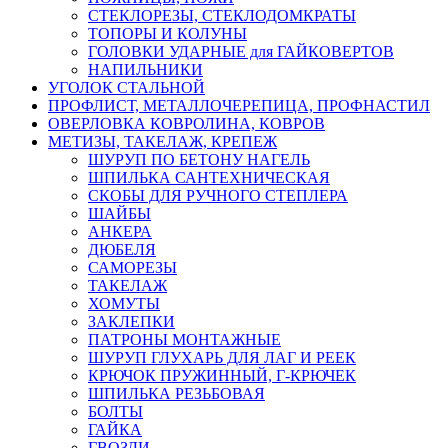
СТЕКЛОРЕЗЫ, СТЕКЛОДОМКРАТЫ
ТОПОРЫ И КОЛУНЫ
ГОЛОВКИ УДАРНЫЕ для ГАЙКОВЕРТОВ
НАПИЛЬНИКИ
УГОЛОК СТАЛЬНОЙ
ПРОФЛИСТ, МЕТАЛЛОЧЕРЕПИЦА, ПРОФНАСТИЛ
ОВЕРЛОВКА КОВРОЛИНА, КОВРОВ
МЕТИЗЫ, ТАКЕЛАЖ, КРЕПЕЖ
ШУРУП ПО БЕТОНУ НАГЕЛЬ
ШПИЛЬКА САНТЕХНИЧЕСКАЯ
СКОБЫ ДЛЯ РУЧНОГО СТЕПЛЕРА
ШАЙБЫ
АНКЕРА
ДЮБЕЛЯ
САМОРЕЗЫ
ТАКЕЛАЖ
ХОМУТЫ
ЗАКЛЕПКИ
ПАТРОНЫ МОНТАЖНЫЕ
ШУРУП ГЛУХАРЬ ДЛЯ ЛАГ И РЕЕК
КРЮЧОК ПРУЖИННЫЙ, Г-КРЮЧЕК
ШПИЛЬКА РЕЗЬБОВАЯ
БОЛТЫ
ГАЙКА
ГВОЗДИ