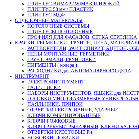
ПЛИНТУС ВИМАР / WIMAR ШИРОКИЙ
ПЛИНТУС 58 мм / ПЛАСТИК
ПЛИНТУС МДФ
ОТДЕЛОЧНЫЕ МАТЕРИАЛЫ
ПОТОЛОЧНЫЕ СИСТЕМЫ
ПЛИНТУСЫ ПОТОЛОЧНЫЕ
ПРОФИЛЯ ДЛЯ ФАСАДОВ, СЕТКА СЕРПЯНКА
КРАСКИ, ГЕРМЕТИКИ , ГРУНТЫ, ПЕНА, МАТЕРИА
РАСТВОРИТЕЛИ, УАЙТ-СПИРИТ, АЦЕТОН, О
ПЕНЫ МОНТАЖНЫЕ, ГЕРМЕТИКИ
ГРУНТ-ЭМАЛИ, ГРУНТОВКИ
ПИГМЕНТЫ ( колера )
РАСХОДНИКИ для АВТОМАЛЯРНОГО ДЕЛА
ИНСТРУМЕНТ
ЭЛЕКТРОИНСТРУМЕНТ
ТАЛИ, ТИСКИ
НАБОРЫ ИНСТРУМЕНТОВ, ЯЩИКИ для ИНСТ
ГОЛОВКИ МНОГОРАЗМЕРНЫЕ УНИВЕРСАЛЬ
ПАЯЛЬНИКИ, ПРИПОИ
ОТВЕРТКИ РЕВЕРСИВНЫЕ, УДАРНЫЕ
КЛЮЧИ КОМБИНИРОВАННЫЕ
КЛЮЧИ РОЖКОВЫЕ
КЛЮЧ ТРУБНЫЙ РЫЧАЖНЫЙ, КЛЮЧИ БАЛО
ОТВЕРТКИ КРЕСТОВЫЕ Рн
НОЖОВКИ, ЛОБЗИКИ