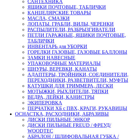
САНТЕХНИКА
ЯЩИКИ ПОЧТОВЫЕ, ТАБЛИЧКИ
КАНЦЕЛЯРСКИЕ ТОВАРЫ
МАСЛА, СМАЗКИ
ЛОПАТЫ. ГРАБЛИ, ВИЛЫ, ЧЕРЕНКИ
РАСПЫЛИТЕЛИ, РАЗБРЫЗГИВАТЕЛИ
ПЕТЛИ ГАРАЖНЫЕ, ЯЩИКИ ПОЧТОВЫЕ,
ТАБЛИЧКИ
ИНВЕНТАРЬ для УБОРКИ
ГОРЕЛКИ ГАЗОВЫЕ, ГАЗОВЫЕ БАЛЛОНЫ
ЗАМКИ НАВЕСНЫЕ
УПАКОВОЧНЫЕ МАТЕРИАЛЫ
ШНУРЫ, ВЕРЕВКИ, КАНАТЫ
АДАПТЕРЫ, ТРОЙНИКИ, СОЕДИНИТЕЛИ,
ПЕРЕХОДНИКИ, РАЗВЕТВИТЕЛИ, МУФТЫ
КАТУШКИ ДЛЯ ТРИММЕРА, ЛЕСКИ
МОТЫЖКИ, РЫХЛИТЕЛИ, ТЯПКИ
ВЕДРА, ЛЕЙКИ, КАНИСТРЫ
ЭКИПЕРОВКА
ПЕРЧАТКИ ХБ с ПВХ, КРАГИ, РУКАВИЦЫ
ОСНАСТКА, РАСХОДНИКИ, АБРАЗИВЫ
ДИСКИ ПИЛЬНЫЕ ЭНКОР
ДИСКИ ПИЛЬНЫЕ FREUD / ФРЕУД/
WOODTEC
АБРАЛОН / ШЛИФОВАЛЬНАЯ ГУБКА /