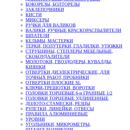
БОКОРЕЗЫ, БОЛТОРЕЗЫ
ЗАКЛЕПОЧНИКИ
КИСТИ
МИКСЕРЫ
РУЧКИ ДЛЯ ВАЛИКОВ
ВАЛИКИ, РУЧНЫЕ КРАСКОРАСПЫЛИТЕЛИ
ШПАТЕЛИ
КЕЛЬМЫ, МАСТЕРКИ
ТЕРКИ, ПОЛУТЕРКИ, ГЛАДИЛКИ, УТЮЖКИ
СТРУБЦИНЫ, СТЕПЛЕРЫ МЕБЕЛЬНЫЕ,
СКОБОУДАЛИТЕЛИ
МОЛОТОКИ, ГВОЗДОДЕРЫ, КУВАЛДЫ,
КИЯНКИ
ОТВЕРТКИ ДИЭЛЕКТРИЧЕСКИЕ, ДЛЯ
ТОЧНЫХ РАБОТ, ПРОБНИКИ
ОТВЕРТКИ ПЛОСКИЕ SL
КЛЮЧИ-ТРЕЩОТКИ, ВОРОТКИ
ГОЛОВКИ ТОРЦЕВЫЕ 6-и ГРАННЫЕ 1/2
ГОЛОВКИ ТОРЦЕВЫЕ УДЛИНЕННЫЕ
ДОЛОТО-СТАМЕСКИ, РЕЗЦЫ
РУЛЕТКИ, ЛИНЕЙКИ, ОТВЕСЫ
ПРАВИЛА АЛЮМИНИЕВЫЕ
УРОВНИ
УГОЛЬНИКИ, МИКРОМЕТРЫ,
ШТАНГЕЛЬЦИРКУЛИ