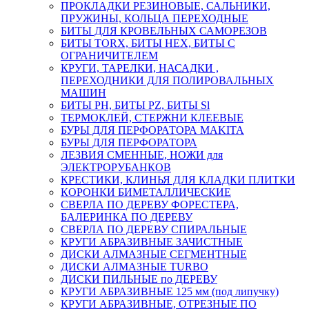
ПРОКЛАДКИ РЕЗИНОВЫЕ, САЛЬНИКИ,
ПРУЖИНЫ, КОЛЬЦА ПЕРЕХОДНЫЕ
БИТЫ ДЛЯ КРОВЕЛЬНЫХ САМОРЕЗОВ
БИТЫ TORX, БИТЫ НЕХ, БИТЫ С
ОГРАНИЧИТЕЛЕМ
КРУГИ, ТАРЕЛКИ, НАСАДКИ ,
ПЕРЕХОДНИКИ ДЛЯ ПОЛИРОВАЛЬНЫХ
МАШИН
БИТЫ PH, БИТЫ PZ, БИТЫ Sl
ТЕРМОКЛЕЙ, СТЕРЖНИ КЛЕЕВЫЕ
БУРЫ ДЛЯ ПЕРФОРАТОРА MAKITA
БУРЫ ДЛЯ ПЕРФОРАТОРА
ЛЕЗВИЯ СМЕННЫЕ, НОЖИ для
ЭЛЕКТРОРУБАНКОВ
КРЕСТИКИ, КЛИНЬЯ ДЛЯ КЛАДКИ ПЛИТКИ
КОРОНКИ БИМЕТАЛЛИЧЕСКИЕ
СВЕРЛА ПО ДЕРЕВУ ФОРЕСТЕРА,
БАЛЕРИНКА ПО ДЕРЕВУ
СВЕРЛА ПО ДЕРЕВУ СПИРАЛЬНЫЕ
КРУГИ АБРАЗИВНЫЕ ЗАЧИСТНЫЕ
ДИСКИ АЛМАЗНЫЕ СЕГМЕНТНЫЕ
ДИСКИ АЛМАЗНЫЕ TURBO
ДИСКИ ПИЛЬНЫЕ по ДЕРЕВУ
КРУГИ АБРАЗИВНЫЕ 125 мм (под липучку)
КРУГИ АБРАЗИВНЫЕ, ОТРЕЗНЫЕ ПО