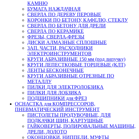
КАМНЮ
БУМАГА НАЖДАЧНАЯ
СВЕРЛА ПО ДЕРЕВУ ПЕРОВЫЕ
КОРОНКИ ПО БЕТОНУ, КАФЕЛЮ, СТЕКЛУ
СВЕРЛА ПО БЕТОНУ ДЛЯ ДРЕЛИ
СВЕРЛА ПО КЕРАМИКЕ
ФРЕЗЫ, СВЕРЛА-ФРЕЗЫ
ДИСКИ АЛМАЗНЫЕ СПЛОШНЫЕ
ЗАП. ЧАСТИ, РАСХОДНИКИ
ЭЛЕКТРОИНСТРУМЕНТОВ
КРУГИ АБРАЗИВНЫЕ 150 мм (под липучку)
КРУГИ ЛЕПЕСТКОВЫЕ ТОРЦЕВЫЕ (КЛТ)
ЛЕНТЫ БЕСКОНЕЧНЫЕ
КРУГИ АБРАЗИВНЫЕ ОТРЕЗНЫЕ ПО
МЕТАЛЛУ
ПИЛКИ ДЛЯ ЭЛЕКТРОЛОБЗИКА
ПИЛКИ ДЛЯ ЛОБЗИКА
ПОДШИПНИКИ для ФРЕЗ
ОСНАСТКА для КОМПРЕССОРОВ,
ПНЕВМАТИЧЕСКИЙ ИНСТРУМЕНТ
ПИСТОЛЕТЫ ПРОДУВОЧНЫЕ, ДЛЯ
ПОДКАЧКИ ШИН, КАРТУШНЫЕ
ГАЙКОВЕРТЫ, ПОЛИРОВАЛЬНЫЕ МАШИНЫ,
ДРЕЛИ, ДОЛОТО
ОКОНЦОВКИ, НИППЕЛИ. МУФТЫ