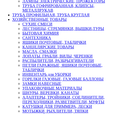
ЛАМПЫ ЭЛЕКТРИЧЕСКИЕ, ПРОЖЕКТОРЫ
ТРУБА ГОФРИРОВАННАЯ, КЛИПСЫ,
МЕТАЛЛРУКАВ
ТРУБА ПРОФИЛЬНАЯ, ТРУБА КРУГЛАЯ
ХОЗЯЙСТВЕННЫЕ ТОВАРЫ
СУХИЕ СМЕСИ
ЛЕСТНИЦЫ, СТРЕМЯНКИ, ВЫШКИ-ТУРЫ
БЫТОВАЯ ХИМИЯ
САНТЕХНИКА
ЯЩИКИ ПОЧТОВЫЕ, ТАБЛИЧКИ
КАНЦЕЛЯРСКИЕ ТОВАРЫ
МАСЛА, СМАЗКИ
ЛОПАТЫ. ГРАБЛИ, ВИЛЫ, ЧЕРЕНКИ
РАСПЫЛИТЕЛИ, РАЗБРЫЗГИВАТЕЛИ
ПЕТЛИ ГАРАЖНЫЕ, ЯЩИКИ ПОЧТОВЫЕ,
ТАБЛИЧКИ
ИНВЕНТАРЬ для УБОРКИ
ГОРЕЛКИ ГАЗОВЫЕ, ГАЗОВЫЕ БАЛЛОНЫ
ЗАМКИ НАВЕСНЫЕ
УПАКОВОЧНЫЕ МАТЕРИАЛЫ
ШНУРЫ, ВЕРЕВКИ, КАНАТЫ
АДАПТЕРЫ, ТРОЙНИКИ, СОЕДИНИТЕЛИ,
ПЕРЕХОДНИКИ, РАЗВЕТВИТЕЛИ, МУФТЫ
КАТУШКИ ДЛЯ ТРИММЕРА, ЛЕСКИ
МОТЫЖКИ, РЫХЛИТЕЛИ, ТЯПКИ