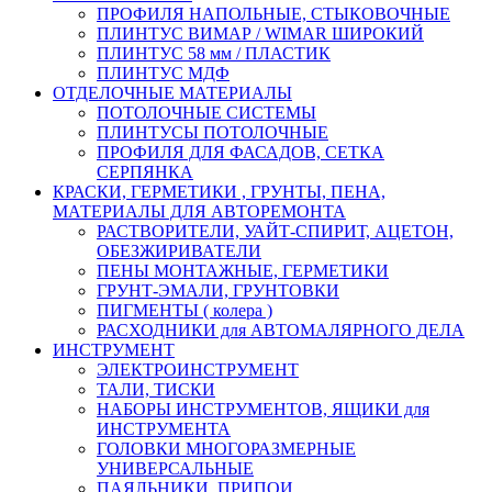
ПРОФИЛЯ НАПОЛЬНЫЕ, СТЫКОВОЧНЫЕ
ПЛИНТУС ВИМАР / WIMAR ШИРОКИЙ
ПЛИНТУС 58 мм / ПЛАСТИК
ПЛИНТУС МДФ
ОТДЕЛОЧНЫЕ МАТЕРИАЛЫ
ПОТОЛОЧНЫЕ СИСТЕМЫ
ПЛИНТУСЫ ПОТОЛОЧНЫЕ
ПРОФИЛЯ ДЛЯ ФАСАДОВ, СЕТКА
СЕРПЯНКА
КРАСКИ, ГЕРМЕТИКИ , ГРУНТЫ, ПЕНА,
МАТЕРИАЛЫ ДЛЯ АВТОРЕМОНТА
РАСТВОРИТЕЛИ, УАЙТ-СПИРИТ, АЦЕТОН,
ОБЕЗЖИРИВАТЕЛИ
ПЕНЫ МОНТАЖНЫЕ, ГЕРМЕТИКИ
ГРУНТ-ЭМАЛИ, ГРУНТОВКИ
ПИГМЕНТЫ ( колера )
РАСХОДНИКИ для АВТОМАЛЯРНОГО ДЕЛА
ИНСТРУМЕНТ
ЭЛЕКТРОИНСТРУМЕНТ
ТАЛИ, ТИСКИ
НАБОРЫ ИНСТРУМЕНТОВ, ЯЩИКИ для
ИНСТРУМЕНТА
ГОЛОВКИ МНОГОРАЗМЕРНЫЕ
УНИВЕРСАЛЬНЫЕ
ПАЯЛЬНИКИ, ПРИПОИ