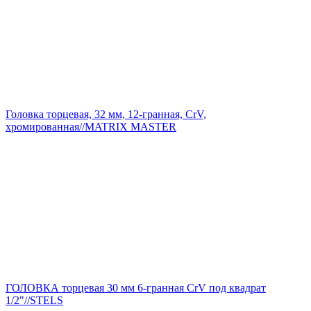
Головка торцевая, 32 мм, 12-гранная, CrV,
хромированная//MATRIX MASTER
ГОЛОВКА торцевая 30 мм 6-гранная CrV под квадрат
1/2"//STELS