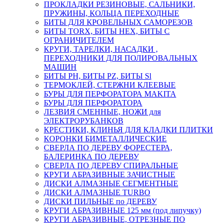
ПРОКЛАДКИ РЕЗИНОВЫЕ, САЛЬНИКИ,
ПРУЖИНЫ, КОЛЬЦА ПЕРЕХОДНЫЕ
БИТЫ ДЛЯ КРОВЕЛЬНЫХ САМОРЕЗОВ
БИТЫ TORX, БИТЫ НЕХ, БИТЫ С
ОГРАНИЧИТЕЛЕМ
КРУГИ, ТАРЕЛКИ, НАСАДКИ ,
ПЕРЕХОДНИКИ ДЛЯ ПОЛИРОВАЛЬНЫХ
МАШИН
БИТЫ PH, БИТЫ PZ, БИТЫ Sl
ТЕРМОКЛЕЙ, СТЕРЖНИ КЛЕЕВЫЕ
БУРЫ ДЛЯ ПЕРФОРАТОРА MAKITA
БУРЫ ДЛЯ ПЕРФОРАТОРА
ЛЕЗВИЯ СМЕННЫЕ, НОЖИ для
ЭЛЕКТРОРУБАНКОВ
КРЕСТИКИ, КЛИНЬЯ ДЛЯ КЛАДКИ ПЛИТКИ
КОРОНКИ БИМЕТАЛЛИЧЕСКИЕ
СВЕРЛА ПО ДЕРЕВУ ФОРЕСТЕРА,
БАЛЕРИНКА ПО ДЕРЕВУ
СВЕРЛА ПО ДЕРЕВУ СПИРАЛЬНЫЕ
КРУГИ АБРАЗИВНЫЕ ЗАЧИСТНЫЕ
ДИСКИ АЛМАЗНЫЕ СЕГМЕНТНЫЕ
ДИСКИ АЛМАЗНЫЕ TURBO
ДИСКИ ПИЛЬНЫЕ по ДЕРЕВУ
КРУГИ АБРАЗИВНЫЕ 125 мм (под липучку)
КРУГИ АБРАЗИВНЫЕ, ОТРЕЗНЫЕ ПО