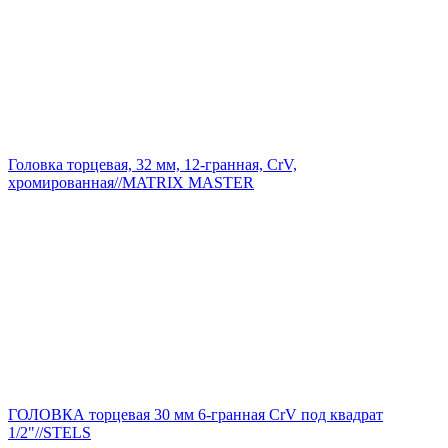
Головка торцевая, 32 мм, 12-гранная, CrV,
хромированная//MATRIX MASTER
ГОЛОВКА торцевая 30 мм 6-гранная CrV под квадрат
1/2"//STELS