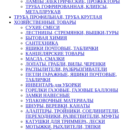
ЛАМПЫ ЭЛЕКТРИЧЕСКИЕ, ПРОЖЕКТОРЫ
ТРУБА ГОФРИРОВАННАЯ, КЛИПСЫ,
МЕТАЛЛРУКАВ
ТРУБА ПРОФИЛЬНАЯ, ТРУБА КРУГЛАЯ
ХОЗЯЙСТВЕННЫЕ ТОВАРЫ
СУХИЕ СМЕСИ
ЛЕСТНИЦЫ, СТРЕМЯНКИ, ВЫШКИ-ТУРЫ
БЫТОВАЯ ХИМИЯ
САНТЕХНИКА
ЯЩИКИ ПОЧТОВЫЕ, ТАБЛИЧКИ
КАНЦЕЛЯРСКИЕ ТОВАРЫ
МАСЛА, СМАЗКИ
ЛОПАТЫ. ГРАБЛИ, ВИЛЫ, ЧЕРЕНКИ
РАСПЫЛИТЕЛИ, РАЗБРЫЗГИВАТЕЛИ
ПЕТЛИ ГАРАЖНЫЕ, ЯЩИКИ ПОЧТОВЫЕ,
ТАБЛИЧКИ
ИНВЕНТАРЬ для УБОРКИ
ГОРЕЛКИ ГАЗОВЫЕ, ГАЗОВЫЕ БАЛЛОНЫ
ЗАМКИ НАВЕСНЫЕ
УПАКОВОЧНЫЕ МАТЕРИАЛЫ
ШНУРЫ, ВЕРЕВКИ, КАНАТЫ
АДАПТЕРЫ, ТРОЙНИКИ, СОЕДИНИТЕЛИ,
ПЕРЕХОДНИКИ, РАЗВЕТВИТЕЛИ, МУФТЫ
КАТУШКИ ДЛЯ ТРИММЕРА, ЛЕСКИ
МОТЫЖКИ, РЫХЛИТЕЛИ, ТЯПКИ