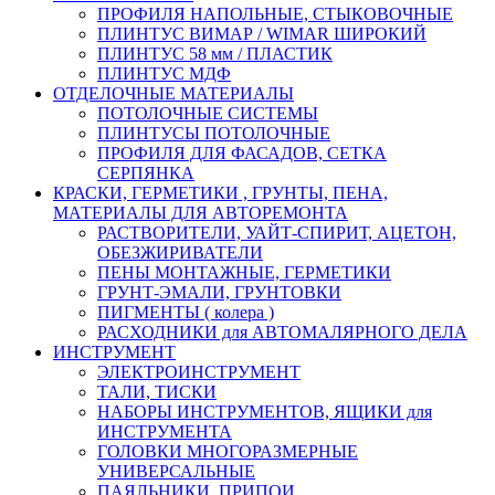
ПРОФИЛЯ НАПОЛЬНЫЕ, СТЫКОВОЧНЫЕ
ПЛИНТУС ВИМАР / WIMAR ШИРОКИЙ
ПЛИНТУС 58 мм / ПЛАСТИК
ПЛИНТУС МДФ
ОТДЕЛОЧНЫЕ МАТЕРИАЛЫ
ПОТОЛОЧНЫЕ СИСТЕМЫ
ПЛИНТУСЫ ПОТОЛОЧНЫЕ
ПРОФИЛЯ ДЛЯ ФАСАДОВ, СЕТКА
СЕРПЯНКА
КРАСКИ, ГЕРМЕТИКИ , ГРУНТЫ, ПЕНА,
МАТЕРИАЛЫ ДЛЯ АВТОРЕМОНТА
РАСТВОРИТЕЛИ, УАЙТ-СПИРИТ, АЦЕТОН,
ОБЕЗЖИРИВАТЕЛИ
ПЕНЫ МОНТАЖНЫЕ, ГЕРМЕТИКИ
ГРУНТ-ЭМАЛИ, ГРУНТОВКИ
ПИГМЕНТЫ ( колера )
РАСХОДНИКИ для АВТОМАЛЯРНОГО ДЕЛА
ИНСТРУМЕНТ
ЭЛЕКТРОИНСТРУМЕНТ
ТАЛИ, ТИСКИ
НАБОРЫ ИНСТРУМЕНТОВ, ЯЩИКИ для
ИНСТРУМЕНТА
ГОЛОВКИ МНОГОРАЗМЕРНЫЕ
УНИВЕРСАЛЬНЫЕ
ПАЯЛЬНИКИ, ПРИПОИ