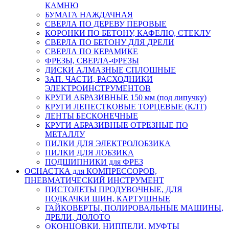
КАМНЮ
БУМАГА НАЖДАЧНАЯ
СВЕРЛА ПО ДЕРЕВУ ПЕРОВЫЕ
КОРОНКИ ПО БЕТОНУ, КАФЕЛЮ, СТЕКЛУ
СВЕРЛА ПО БЕТОНУ ДЛЯ ДРЕЛИ
СВЕРЛА ПО КЕРАМИКЕ
ФРЕЗЫ, СВЕРЛА-ФРЕЗЫ
ДИСКИ АЛМАЗНЫЕ СПЛОШНЫЕ
ЗАП. ЧАСТИ, РАСХОДНИКИ
ЭЛЕКТРОИНСТРУМЕНТОВ
КРУГИ АБРАЗИВНЫЕ 150 мм (под липучку)
КРУГИ ЛЕПЕСТКОВЫЕ ТОРЦЕВЫЕ (КЛТ)
ЛЕНТЫ БЕСКОНЕЧНЫЕ
КРУГИ АБРАЗИВНЫЕ ОТРЕЗНЫЕ ПО
МЕТАЛЛУ
ПИЛКИ ДЛЯ ЭЛЕКТРОЛОБЗИКА
ПИЛКИ ДЛЯ ЛОБЗИКА
ПОДШИПНИКИ для ФРЕЗ
ОСНАСТКА для КОМПРЕССОРОВ,
ПНЕВМАТИЧЕСКИЙ ИНСТРУМЕНТ
ПИСТОЛЕТЫ ПРОДУВОЧНЫЕ, ДЛЯ
ПОДКАЧКИ ШИН, КАРТУШНЫЕ
ГАЙКОВЕРТЫ, ПОЛИРОВАЛЬНЫЕ МАШИНЫ,
ДРЕЛИ, ДОЛОТО
ОКОНЦОВКИ, НИППЕЛИ. МУФТЫ