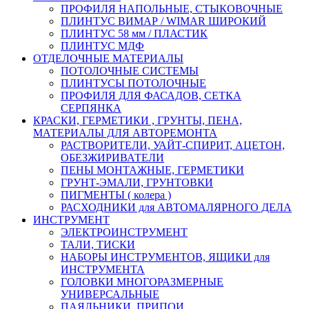
ПРОФИЛЯ НАПОЛЬНЫЕ, СТЫКОВОЧНЫЕ
ПЛИНТУС ВИМАР / WIMAR ШИРОКИЙ
ПЛИНТУС 58 мм / ПЛАСТИК
ПЛИНТУС МДФ
ОТДЕЛОЧНЫЕ МАТЕРИАЛЫ
ПОТОЛОЧНЫЕ СИСТЕМЫ
ПЛИНТУСЫ ПОТОЛОЧНЫЕ
ПРОФИЛЯ ДЛЯ ФАСАДОВ, СЕТКА
СЕРПЯНКА
КРАСКИ, ГЕРМЕТИКИ , ГРУНТЫ, ПЕНА,
МАТЕРИАЛЫ ДЛЯ АВТОРЕМОНТА
РАСТВОРИТЕЛИ, УАЙТ-СПИРИТ, АЦЕТОН,
ОБЕЗЖИРИВАТЕЛИ
ПЕНЫ МОНТАЖНЫЕ, ГЕРМЕТИКИ
ГРУНТ-ЭМАЛИ, ГРУНТОВКИ
ПИГМЕНТЫ ( колера )
РАСХОДНИКИ для АВТОМАЛЯРНОГО ДЕЛА
ИНСТРУМЕНТ
ЭЛЕКТРОИНСТРУМЕНТ
ТАЛИ, ТИСКИ
НАБОРЫ ИНСТРУМЕНТОВ, ЯЩИКИ для
ИНСТРУМЕНТА
ГОЛОВКИ МНОГОРАЗМЕРНЫЕ
УНИВЕРСАЛЬНЫЕ
ПАЯЛЬНИКИ, ПРИПОИ