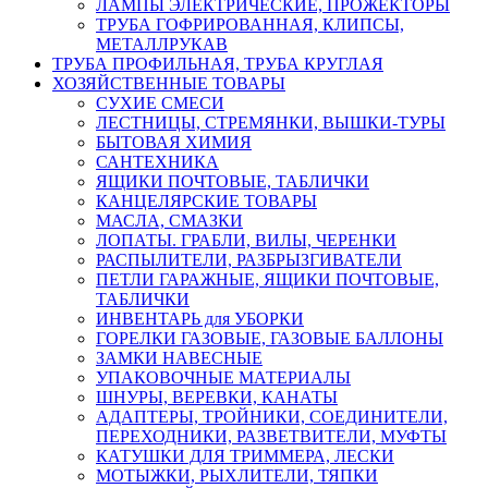
ЛАМПЫ ЭЛЕКТРИЧЕСКИЕ, ПРОЖЕКТОРЫ
ТРУБА ГОФРИРОВАННАЯ, КЛИПСЫ,
МЕТАЛЛРУКАВ
ТРУБА ПРОФИЛЬНАЯ, ТРУБА КРУГЛАЯ
ХОЗЯЙСТВЕННЫЕ ТОВАРЫ
СУХИЕ СМЕСИ
ЛЕСТНИЦЫ, СТРЕМЯНКИ, ВЫШКИ-ТУРЫ
БЫТОВАЯ ХИМИЯ
САНТЕХНИКА
ЯЩИКИ ПОЧТОВЫЕ, ТАБЛИЧКИ
КАНЦЕЛЯРСКИЕ ТОВАРЫ
МАСЛА, СМАЗКИ
ЛОПАТЫ. ГРАБЛИ, ВИЛЫ, ЧЕРЕНКИ
РАСПЫЛИТЕЛИ, РАЗБРЫЗГИВАТЕЛИ
ПЕТЛИ ГАРАЖНЫЕ, ЯЩИКИ ПОЧТОВЫЕ,
ТАБЛИЧКИ
ИНВЕНТАРЬ для УБОРКИ
ГОРЕЛКИ ГАЗОВЫЕ, ГАЗОВЫЕ БАЛЛОНЫ
ЗАМКИ НАВЕСНЫЕ
УПАКОВОЧНЫЕ МАТЕРИАЛЫ
ШНУРЫ, ВЕРЕВКИ, КАНАТЫ
АДАПТЕРЫ, ТРОЙНИКИ, СОЕДИНИТЕЛИ,
ПЕРЕХОДНИКИ, РАЗВЕТВИТЕЛИ, МУФТЫ
КАТУШКИ ДЛЯ ТРИММЕРА, ЛЕСКИ
МОТЫЖКИ, РЫХЛИТЕЛИ, ТЯПКИ