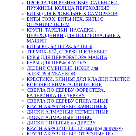
ПРОКЛАДКИ РЕЗИНОВЫЕ, САЛЬНИКИ,
ПРУЖИНЫ, КОЛЬЦА ПЕРЕХОДНЫЕ
БИТЫ ДЛЯ КРОВЕЛЬНЫХ САМОРЕЗОВ
БИТЫ TORX, БИТЫ НЕХ, БИТЫ С
ОГРАНИЧИТЕЛЕМ
КРУГИ, ТАРЕЛКИ, НАСАДКИ ,
ПЕРЕХОДНИКИ ДЛЯ ПОЛИРОВАЛЬНЫХ
МАШИН
БИТЫ PH, БИТЫ PZ, БИТЫ Sl
ТЕРМОКЛЕЙ, СТЕРЖНИ КЛЕЕВЫЕ
БУРЫ ДЛЯ ПЕРФОРАТОРА MAKITA
БУРЫ ДЛЯ ПЕРФОРАТОРА
ЛЕЗВИЯ СМЕННЫЕ, НОЖИ для
ЭЛЕКТРОРУБАНКОВ
КРЕСТИКИ, КЛИНЬЯ ДЛЯ КЛАДКИ ПЛИТКИ
КОРОНКИ БИМЕТАЛЛИЧЕСКИЕ
СВЕРЛА ПО ДЕРЕВУ ФОРЕСТЕРА,
БАЛЕРИНКА ПО ДЕРЕВУ
СВЕРЛА ПО ДЕРЕВУ СПИРАЛЬНЫЕ
КРУГИ АБРАЗИВНЫЕ ЗАЧИСТНЫЕ
ДИСКИ АЛМАЗНЫЕ СЕГМЕНТНЫЕ
ДИСКИ АЛМАЗНЫЕ TURBO
ДИСКИ ПИЛЬНЫЕ по ДЕРЕВУ
КРУГИ АБРАЗИВНЫЕ 125 мм (под липучку)
КРУГИ АБРАЗИВНЫЕ, ОТРЕЗНЫЕ ПО