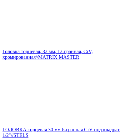
Головка торцевая, 32 мм, 12-гранная, CrV,
хромированная//MATRIX MASTER
ГОЛОВКА торцевая 30 мм 6-гранная CrV под квадрат
1/2"//STELS