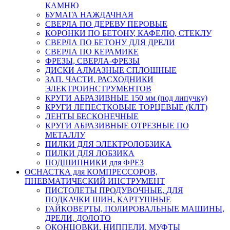
КАМНЮ
БУМАГА НАЖДАЧНАЯ
СВЕРЛА ПО ДЕРЕВУ ПЕРОВЫЕ
КОРОНКИ ПО БЕТОНУ, КАФЕЛЮ, СТЕКЛУ
СВЕРЛА ПО БЕТОНУ ДЛЯ ДРЕЛИ
СВЕРЛА ПО КЕРАМИКЕ
ФРЕЗЫ, СВЕРЛА-ФРЕЗЫ
ДИСКИ АЛМАЗНЫЕ СПЛОШНЫЕ
ЗАП. ЧАСТИ, РАСХОДНИКИ
ЭЛЕКТРОИНСТРУМЕНТОВ
КРУГИ АБРАЗИВНЫЕ 150 мм (под липучку)
КРУГИ ЛЕПЕСТКОВЫЕ ТОРЦЕВЫЕ (КЛТ)
ЛЕНТЫ БЕСКОНЕЧНЫЕ
КРУГИ АБРАЗИВНЫЕ ОТРЕЗНЫЕ ПО
МЕТАЛЛУ
ПИЛКИ ДЛЯ ЭЛЕКТРОЛОБЗИКА
ПИЛКИ ДЛЯ ЛОБЗИКА
ПОДШИПНИКИ для ФРЕЗ
ОСНАСТКА для КОМПРЕССОРОВ,
ПНЕВМАТИЧЕСКИЙ ИНСТРУМЕНТ
ПИСТОЛЕТЫ ПРОДУВОЧНЫЕ, ДЛЯ
ПОДКАЧКИ ШИН, КАРТУШНЫЕ
ГАЙКОВЕРТЫ, ПОЛИРОВАЛЬНЫЕ МАШИНЫ,
ДРЕЛИ, ДОЛОТО
ОКОНЦОВКИ, НИППЕЛИ. МУФТЫ