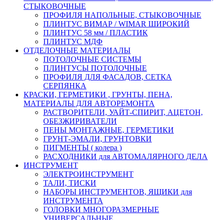
СТЫКОВОЧНЫЕ
ПРОФИЛЯ НАПОЛЬНЫЕ, СТЫКОВОЧНЫЕ
ПЛИНТУС ВИМАР / WIMAR ШИРОКИЙ
ПЛИНТУС 58 мм / ПЛАСТИК
ПЛИНТУС МДФ
ОТДЕЛОЧНЫЕ МАТЕРИАЛЫ
ПОТОЛОЧНЫЕ СИСТЕМЫ
ПЛИНТУСЫ ПОТОЛОЧНЫЕ
ПРОФИЛЯ ДЛЯ ФАСАДОВ, СЕТКА
СЕРПЯНКА
КРАСКИ, ГЕРМЕТИКИ , ГРУНТЫ, ПЕНА,
МАТЕРИАЛЫ ДЛЯ АВТОРЕМОНТА
РАСТВОРИТЕЛИ, УАЙТ-СПИРИТ, АЦЕТОН,
ОБЕЗЖИРИВАТЕЛИ
ПЕНЫ МОНТАЖНЫЕ, ГЕРМЕТИКИ
ГРУНТ-ЭМАЛИ, ГРУНТОВКИ
ПИГМЕНТЫ ( колера )
РАСХОДНИКИ для АВТОМАЛЯРНОГО ДЕЛА
ИНСТРУМЕНТ
ЭЛЕКТРОИНСТРУМЕНТ
ТАЛИ, ТИСКИ
НАБОРЫ ИНСТРУМЕНТОВ, ЯЩИКИ для
ИНСТРУМЕНТА
ГОЛОВКИ МНОГОРАЗМЕРНЫЕ
УНИВЕРСАЛЬНЫЕ