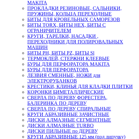
MAKITA
ПРОКЛАДКИ РЕЗИНОВЫЕ, САЛЬНИКИ,
ПРУЖИНЫ, КОЛЬЦА ПЕРЕХОДНЫЕ
БИТЫ ДЛЯ КРОВЕЛЬНЫХ САМОРЕЗОВ
БИТЫ TORX, БИТЫ НЕХ, БИТЫ С
ОГРАНИЧИТЕЛЕМ
КРУГИ, ТАРЕЛКИ, НАСАДКИ ,
ПЕРЕХОДНИКИ ДЛЯ ПОЛИРОВАЛЬНЫХ
МАШИН
БИТЫ PH, БИТЫ PZ, БИТЫ Sl
ТЕРМОКЛЕЙ, СТЕРЖНИ КЛЕЕВЫЕ
БУРЫ ДЛЯ ПЕРФОРАТОРА MAKITA
БУРЫ ДЛЯ ПЕРФОРАТОРА
ЛЕЗВИЯ СМЕННЫЕ, НОЖИ для
ЭЛЕКТРОРУБАНКОВ
КРЕСТИКИ, КЛИНЬЯ ДЛЯ КЛАДКИ ПЛИТКИ
КОРОНКИ БИМЕТАЛЛИЧЕСКИЕ
СВЕРЛА ПО ДЕРЕВУ ФОРЕСТЕРА,
БАЛЕРИНКА ПО ДЕРЕВУ
СВЕРЛА ПО ДЕРЕВУ СПИРАЛЬНЫЕ
КРУГИ АБРАЗИВНЫЕ ЗАЧИСТНЫЕ
ДИСКИ АЛМАЗНЫЕ СЕГМЕНТНЫЕ
ДИСКИ АЛМАЗНЫЕ TURBO
ДИСКИ ПИЛЬНЫЕ по ДЕРЕВУ
КРУГИ АБРАЗИВНЫЕ 125 мм (под липучку)