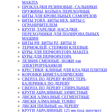
MAKITA
ПРОКЛАДКИ РЕЗИНОВЫЕ, САЛЬНИКИ,
ПРУЖИНЫ, КОЛЬЦА ПЕРЕХОДНЫЕ
БИТЫ ДЛЯ КРОВЕЛЬНЫХ САМОРЕЗОВ
БИТЫ TORX, БИТЫ НЕХ, БИТЫ С
ОГРАНИЧИТЕЛЕМ
КРУГИ, ТАРЕЛКИ, НАСАДКИ ,
ПЕРЕХОДНИКИ ДЛЯ ПОЛИРОВАЛЬНЫХ
МАШИН
БИТЫ PH, БИТЫ PZ, БИТЫ Sl
ТЕРМОКЛЕЙ, СТЕРЖНИ КЛЕЕВЫЕ
БУРЫ ДЛЯ ПЕРФОРАТОРА MAKITA
БУРЫ ДЛЯ ПЕРФОРАТОРА
ЛЕЗВИЯ СМЕННЫЕ, НОЖИ для
ЭЛЕКТРОРУБАНКОВ
КРЕСТИКИ, КЛИНЬЯ ДЛЯ КЛАДКИ ПЛИТКИ
КОРОНКИ БИМЕТАЛЛИЧЕСКИЕ
СВЕРЛА ПО ДЕРЕВУ ФОРЕСТЕРА,
БАЛЕРИНКА ПО ДЕРЕВУ
СВЕРЛА ПО ДЕРЕВУ СПИРАЛЬНЫЕ
КРУГИ АБРАЗИВНЫЕ ЗАЧИСТНЫЕ
ДИСКИ АЛМАЗНЫЕ СЕГМЕНТНЫЕ
ДИСКИ АЛМАЗНЫЕ TURBO
ДИСКИ ПИЛЬНЫЕ по ДЕРЕВУ
КРУГИ АБРАЗИВНЫЕ 125 мм (под липучку)